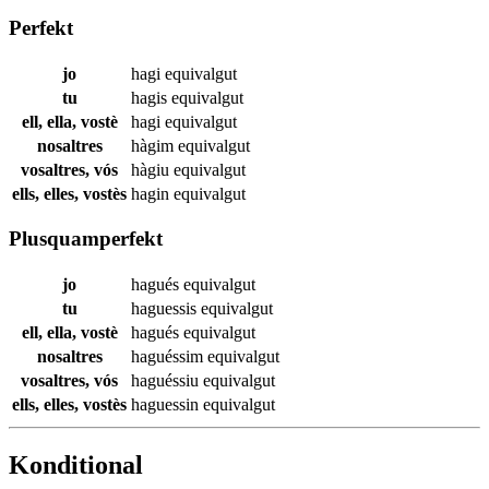
Perfekt
jo
hagi
equivalgut
tu
hagis
equivalgut
ell, ella, vostè
hagi
equivalgut
nosaltres
hàgim
equivalgut
vosaltres, vós
hàgiu
equivalgut
ells, elles, vostès
hagin
equivalgut
Plusquamperfekt
jo
hagués
equivalgut
tu
haguessis
equivalgut
ell, ella, vostè
hagués
equivalgut
nosaltres
haguéssim
equivalgut
vosaltres, vós
haguéssiu
equivalgut
ells, elles, vostès
haguessin
equivalgut
Konditional