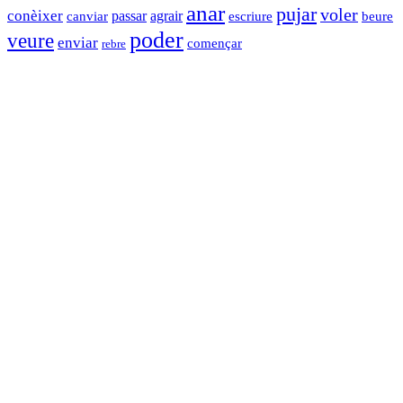
anar
pujar
voler
conèixer
passar
agrair
canviar
escriure
beure
poder
veure
enviar
començar
rebre