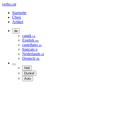
verbs.cat
Startseite
Üben
Artikel
de
català
ca
English
en
castellano
es
français
fr
Nederlands
nl
Deutsch
de
Hell
Dunkel
Auto