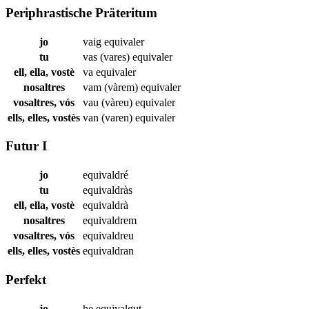
Periphrastische Präteritum
jo
vaig
equivaler
tu
vas (vares)
equivaler
ell, ella, vostè
va
equivaler
nosaltres
vam (vàrem)
equivaler
vosaltres, vós
vau (vàreu)
equivaler
ells, elles, vostès
van (varen)
equivaler
Futur I
jo
equivaldré
tu
equivaldràs
ell, ella, vostè
equivaldrà
nosaltres
equivaldrem
vosaltres, vós
equivaldreu
ells, elles, vostès
equivaldran
Perfekt
jo
he
equivalgut