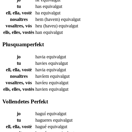
tu
has
equivalgut
ell, ella, vostè
ha
equivalgut
nosaltres
hem (havem)
equivalgut
vosaltres, vós
heu (haveu)
equivalgut
ells, elles, vostès
han
equivalgut
Plusquamperfekt
jo
havia
equivalgut
tu
havies
equivalgut
ell, ella, vostè
havia
equivalgut
nosaltres
havíem
equivalgut
vosaltres, vós
havíeu
equivalgut
ells, elles, vostès
havien
equivalgut
Vollendetes Perfekt
jo
haguí
equivalgut
tu
hagueres
equivalgut
ell, ella, vostè
hagué
equivalgut