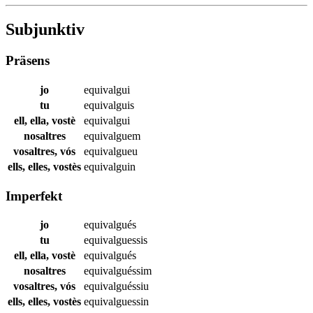
Subjunktiv
Präsens
jo
equivalgui
tu
equivalguis
ell, ella, vostè
equivalgui
nosaltres
equivalguem
vosaltres, vós
equivalgueu
ells, elles, vostès
equivalguin
Imperfekt
jo
equivalgués
tu
equivalguessis
ell, ella, vostè
equivalgués
nosaltres
equivalguéssim
vosaltres, vós
equivalguéssiu
ells, elles, vostès
equivalguessin