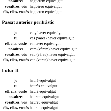
nosaltres
haguérem
equivalgut
vosaltres, vós
haguéreu
equivalgut
ells, elles, vostès
hagueren
equivalgut
Passat anterior perifràstic
jo
vaig haver
equivalgut
tu
vas (vares) haver
equivalgut
ell, ella, vostè
va haver
equivalgut
nosaltres
vam (vàrem) haver
equivalgut
vosaltres, vós
vau (vàreu) haver
equivalgut
ells, elles, vostès
van (varen) haver
equivalgut
Futur II
jo
hauré
equivalgut
tu
hauràs
equivalgut
ell, ella, vostè
haurà
equivalgut
nosaltres
haurem
equivalgut
vosaltres, vós
haureu
equivalgut
ells, elles, vostès
hauran
equivalgut