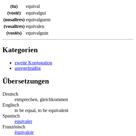
(tu)
equival
(vostè)
equivalgui
(nosaltres)
equivalguem
(vosaltres)
equivaleu
(vostès)
equivalguin
Kategorien
zweite Konjugation
unregelmäßig
Übersetzungen
Deutsch
entsprechen, gleichkommen
Englisch
to be equal, to be equivalent
Spanisch
equivaler
Französisch
équivaloir