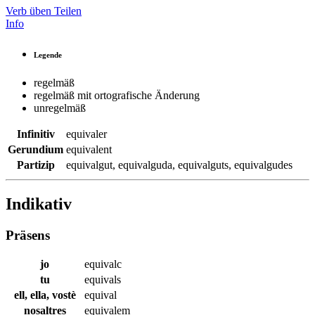
Verb üben
Teilen
Info
Legende
regelmäß
regelmäß mit ortografische Änderung
unregelmäß
Infinitiv
equivaler
Gerundium
equivalent
Partizip
equivalgut
,
equivalguda
,
equivalguts
,
equivalgudes
Indikativ
Präsens
jo
equivalc
tu
equivals
ell, ella, vostè
equival
nosaltres
equivalem