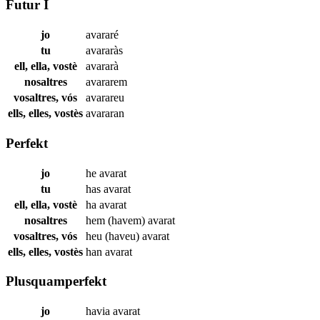
Futur I
jo
avararé
tu
avararàs
ell, ella, vostè
avararà
nosaltres
avararem
vosaltres, vós
avarareu
ells, elles, vostès
avararan
Perfekt
jo
he
avarat
tu
has
avarat
ell, ella, vostè
ha
avarat
nosaltres
hem (havem)
avarat
vosaltres, vós
heu (haveu)
avarat
ells, elles, vostès
han
avarat
Plusquamperfekt
jo
havia
avarat