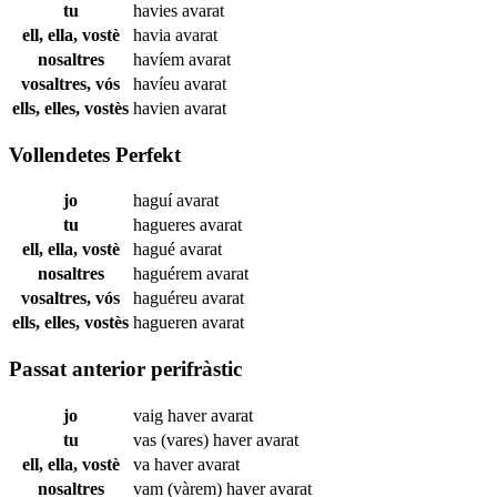
tu
havies
avarat
ell, ella, vostè
havia
avarat
nosaltres
havíem
avarat
vosaltres, vós
havíeu
avarat
ells, elles, vostès
havien
avarat
Vollendetes Perfekt
jo
haguí
avarat
tu
hagueres
avarat
ell, ella, vostè
hagué
avarat
nosaltres
haguérem
avarat
vosaltres, vós
haguéreu
avarat
ells, elles, vostès
hagueren
avarat
Passat anterior perifràstic
jo
vaig haver
avarat
tu
vas (vares) haver
avarat
ell, ella, vostè
va haver
avarat
nosaltres
vam (vàrem) haver
avarat