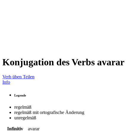
Konjugation des Verbs
avarar
Verb üben
Teilen
Info
Legende
regelmäß
regelmäß mit ortografische Änderung
unregelmäß
Infinitiv
avarar