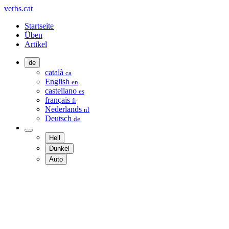
verbs.cat
Startseite
Üben
Artikel
de
català
ca
English
en
castellano
es
français
fr
Nederlands
nl
Deutsch
de
Hell
Dunkel
Auto