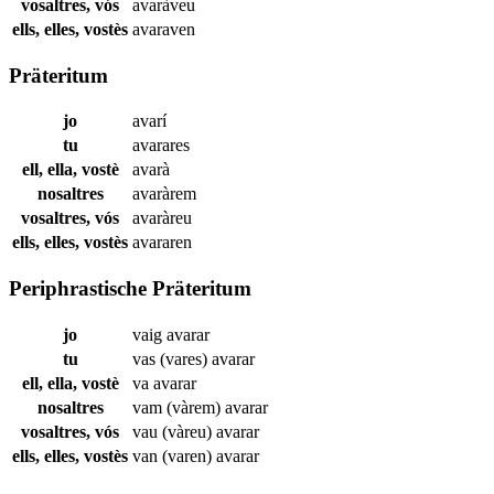
vosaltres, vós
avaràveu
ells, elles, vostès
avaraven
Präteritum
jo
avarí
tu
avarares
ell, ella, vostè
avarà
nosaltres
avaràrem
vosaltres, vós
avaràreu
ells, elles, vostès
avararen
Periphrastische Präteritum
jo
vaig
avarar
tu
vas (vares)
avarar
ell, ella, vostè
va
avarar
nosaltres
vam (vàrem)
avarar
vosaltres, vós
vau (vàreu)
avarar
ells, elles, vostès
van (varen)
avarar