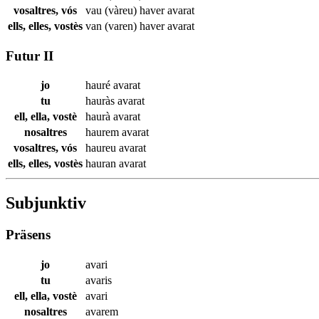
vosaltres, vós
vau (vàreu) haver
avarat
ells, elles, vostès
van (varen) haver
avarat
Futur II
jo
hauré
avarat
tu
hauràs
avarat
ell, ella, vostè
haurà
avarat
nosaltres
haurem
avarat
vosaltres, vós
haureu
avarat
ells, elles, vostès
hauran
avarat
Subjunktiv
Präsens
jo
avari
tu
avaris
ell, ella, vostè
avari
nosaltres
avarem