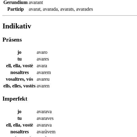
Gerundium
avarant
Partizip
avarat
,
avarada
,
avarats
,
avarades
Indikativ
Präsens
jo
avaro
tu
avares
ell, ella, vostè
avara
nosaltres
avarem
vosaltres, vós
avareu
ells, elles, vostès
avaren
Imperfekt
jo
avarava
tu
avaraves
ell, ella, vostè
avarava
nosaltres
avaràvem