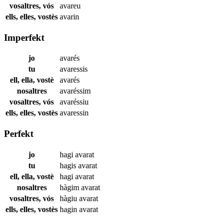
vosaltres, vós
avareu
ells, elles, vostès
avarin
Imperfekt
jo
avarés
tu
avaressis
ell, ella, vostè
avarés
nosaltres
avaréssim
vosaltres, vós
avaréssiu
ells, elles, vostès
avaressin
Perfekt
jo
hagi
avarat
tu
hagis
avarat
ell, ella, vostè
hagi
avarat
nosaltres
hàgim
avarat
vosaltres, vós
hàgiu
avarat
ells, elles, vostès
hagin
avarat