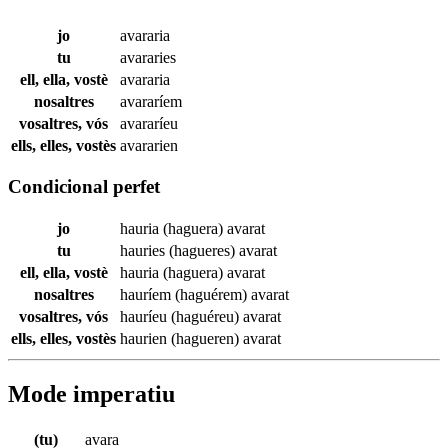
jo
avararia
tu
avararies
ell, ella, vostè
avararia
nosaltres
avararíem
vosaltres, vós
avararíeu
ells, elles, vostès
avararien
Condicional perfet
jo
hauria (haguera)
avarat
tu
hauries (hagueres)
avarat
ell, ella, vostè
hauria (haguera)
avarat
nosaltres
hauríem (haguérem)
avarat
vosaltres, vós
hauríeu (haguéreu)
avarat
ells, elles, vostès
haurien (hagueren)
avarat
Mode imperatiu
(tu)
avara