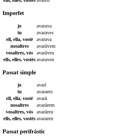
ells, elles, vostès
avaren
Imperfet
jo
avarava
tu
avaraves
ell, ella, vostè
avarava
nosaltres
avaràvem
vosaltres, vós
avaràveu
ells, elles, vostès
avaraven
Passat simple
jo
avarí
tu
avarares
ell, ella, vostè
avarà
nosaltres
avaràrem
vosaltres, vós
avaràreu
ells, elles, vostès
avararen
Passat perifràstic