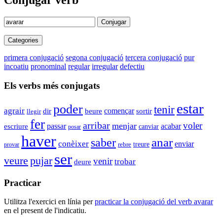
Conjugar verb
Conjugar
Categories
primera conjugació
segona conjugació
tercera conjugació
pur
incoatiu
pronominal
regular
irregular
defectiu
Els verbs més conjugats
estar
poder
tenir
agrair
començar
dir
beure
sortir
llegir
fer
arribar
voler
menjar
passar
acabar
escriure
canviar
posar
haver
anar
saber
conèixer
enviar
rebre
treure
provar
ser
veure
pujar
venir
trobar
deure
Practicar
Utilitza l'exercici en línia per
practicar la conjugació del verb
avarar
en el present de l'indicatiu.