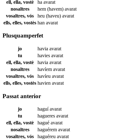
ell, ella, vostè
ha
avarat
nosaltres
hem (havem)
avarat
vosaltres, vós
heu (haveu)
avarat
ells, elles, vostès
han
avarat
Plusquamperfet
jo
havia
avarat
tu
havies
avarat
ell, ella, vostè
havia
avarat
nosaltres
havíem
avarat
vosaltres, vós
havíeu
avarat
ells, elles, vostès
havien
avarat
Passat anterior
jo
haguí
avarat
tu
hagueres
avarat
ell, ella, vostè
hagué
avarat
nosaltres
haguérem
avarat
vosaltres, vós
haguéreu
avarat