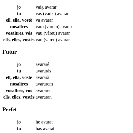
jo
vaig
avarar
tu
vas (vares)
avarar
ell, ella, vostè
va
avarar
nosaltres
vam (vàrem)
avarar
vosaltres, vós
vau (vàreu)
avarar
ells, elles, vostès
van (varen)
avarar
Futur
jo
avararé
tu
avararàs
ell, ella, vostè
avararà
nosaltres
avararem
vosaltres, vós
avarareu
ells, elles, vostès
avararan
Perfet
jo
he
avarat
tu
has
avarat