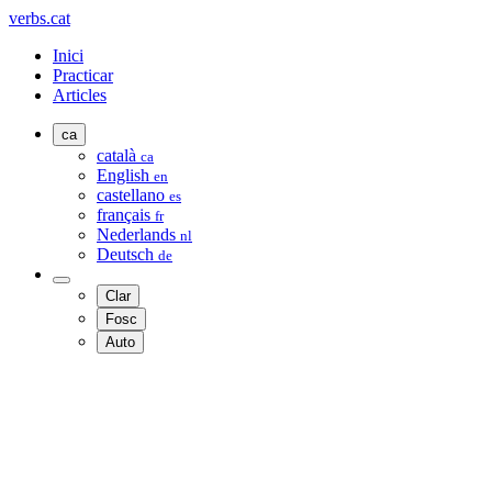
verbs.cat
Inici
Practicar
Articles
ca
català
ca
English
en
castellano
es
français
fr
Nederlands
nl
Deutsch
de
Clar
Fosc
Auto