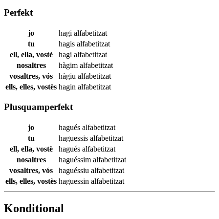
Perfekt
jo
hagi
alfabetitzat
tu
hagis
alfabetitzat
ell, ella, vostè
hagi
alfabetitzat
nosaltres
hàgim
alfabetitzat
vosaltres, vós
hàgiu
alfabetitzat
ells, elles, vostès
hagin
alfabetitzat
Plusquamperfekt
jo
hagués
alfabetitzat
tu
haguessis
alfabetitzat
ell, ella, vostè
hagués
alfabetitzat
nosaltres
haguéssim
alfabetitzat
vosaltres, vós
haguéssiu
alfabetitzat
ells, elles, vostès
haguessin
alfabetitzat
Konditional