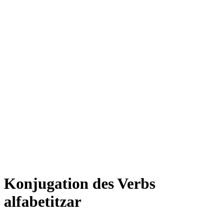
Konjugation des Verbs
alfabetitzar