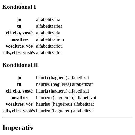
Konditional I
jo
alfabetitzaria
tu
alfabetitzaries
ell, ella, vostè
alfabetitzaria
nosaltres
alfabetitzaríem
vosaltres, vós
alfabetitzaríeu
ells, elles, vostès
alfabetitzarien
Konditional II
jo
hauria (haguera)
alfabetitzat
tu
hauries (hagueres)
alfabetitzat
ell, ella, vostè
hauria (haguera)
alfabetitzat
nosaltres
hauríem (haguérem)
alfabetitzat
vosaltres, vós
hauríeu (haguéreu)
alfabetitzat
ells, elles, vostès
haurien (hagueren)
alfabetitzat
Imperativ