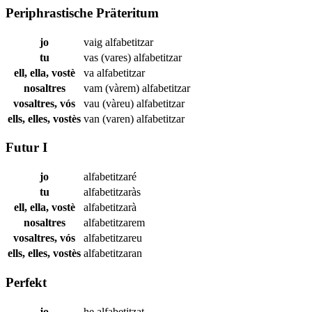
Periphrastische Präteritum
jo
vaig
alfabetitzar
tu
vas (vares)
alfabetitzar
ell, ella, vostè
va
alfabetitzar
nosaltres
vam (vàrem)
alfabetitzar
vosaltres, vós
vau (vàreu)
alfabetitzar
ells, elles, vostès
van (varen)
alfabetitzar
Futur I
jo
alfabetitzaré
tu
alfabetitzaràs
ell, ella, vostè
alfabetitzarà
nosaltres
alfabetitzarem
vosaltres, vós
alfabetitzareu
ells, elles, vostès
alfabetitzaran
Perfekt
jo
he
alfabetitzat