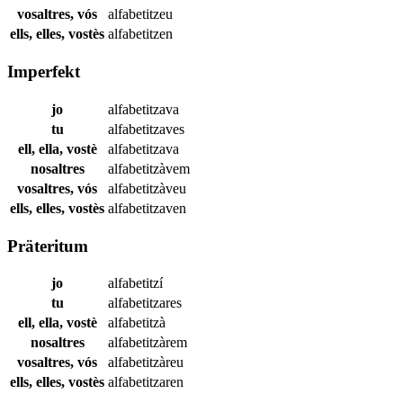
vosaltres, vós
alfabetitzeu
ells, elles, vostès
alfabetitzen
Imperfekt
jo
alfabetitzava
tu
alfabetitzaves
ell, ella, vostè
alfabetitzava
nosaltres
alfabetitzàvem
vosaltres, vós
alfabetitzàveu
ells, elles, vostès
alfabetitzaven
Präteritum
jo
alfabetitzí
tu
alfabetitzares
ell, ella, vostè
alfabetitzà
nosaltres
alfabetitzàrem
vosaltres, vós
alfabetitzàreu
ells, elles, vostès
alfabetitzaren