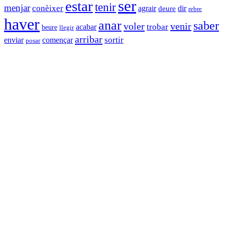
ser
estar
tenir
menjar
conèixer
agrair
dir
deure
rebre
haver
anar
saber
voler
venir
trobar
acabar
beure
llegir
arribar
enviar
sortir
començar
posar