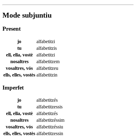
Mode subjuntiu
Present
jo
alfabetitzi
tu
alfabetitzis
ell, ella, vostè
alfabetitzi
nosaltres
alfabetitzem
vosaltres, vós
alfabetitzeu
ells, elles, vostès
alfabetitzin
Imperfet
jo
alfabetitzés
tu
alfabetitzessis
ell, ella, vostè
alfabetitzés
nosaltres
alfabetitzéssim
vosaltres, vós
alfabetitzéssiu
ells, elles, vostès
alfabetitzessin