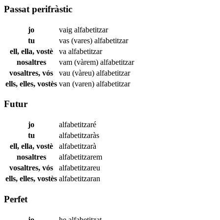
Passat perifràstic
jo
vaig
alfabetitzar
tu
vas (vares)
alfabetitzar
ell, ella, vostè
va
alfabetitzar
nosaltres
vam (vàrem)
alfabetitzar
vosaltres, vós
vau (vàreu)
alfabetitzar
ells, elles, vostès
van (varen)
alfabetitzar
Futur
jo
alfabetitzaré
tu
alfabetitzaràs
ell, ella, vostè
alfabetitzarà
nosaltres
alfabetitzarem
vosaltres, vós
alfabetitzareu
ells, elles, vostès
alfabetitzaran
Perfet
jo
he
alfabetitzat