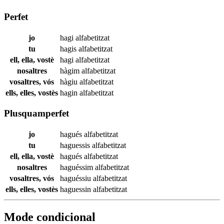
Perfet
jo
hagi
alfabetitzat
tu
hagis
alfabetitzat
ell, ella, vostè
hagi
alfabetitzat
nosaltres
hàgim
alfabetitzat
vosaltres, vós
hàgiu
alfabetitzat
ells, elles, vostès
hagin
alfabetitzat
Plusquamperfet
jo
hagués
alfabetitzat
tu
haguessis
alfabetitzat
ell, ella, vostè
hagués
alfabetitzat
nosaltres
haguéssim
alfabetitzat
vosaltres, vós
haguéssiu
alfabetitzat
ells, elles, vostès
haguessin
alfabetitzat
Mode condicional