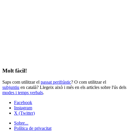
Molt fàcil!
Saps com utilitzar el
passat perifràstic
? O com utilitzar el
subjuntiu
en català? Llegeix això i més en els articles sobre l'ús dels
modes i temps verbals
.
Facebook
Instagram
X (Twitter)
Sobre...
Política de privacitat