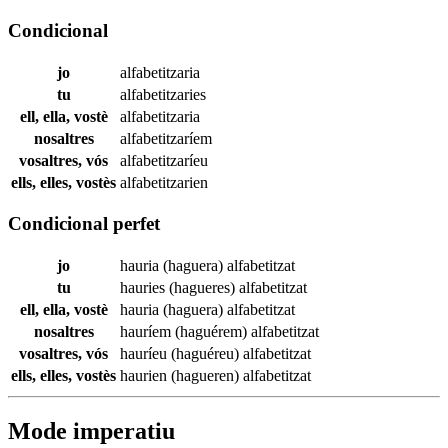
Condicional
jo
alfabetitzaria
tu
alfabetitzaries
ell, ella, vostè
alfabetitzaria
nosaltres
alfabetitzaríem
vosaltres, vós
alfabetitzaríeu
ells, elles, vostès
alfabetitzarien
Condicional perfet
jo
hauria (haguera)
alfabetitzat
tu
hauries (hagueres)
alfabetitzat
ell, ella, vostè
hauria (haguera)
alfabetitzat
nosaltres
hauríem (haguérem)
alfabetitzat
vosaltres, vós
hauríeu (haguéreu)
alfabetitzat
ells, elles, vostès
haurien (hagueren)
alfabetitzat
Mode imperatiu