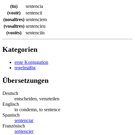
(tu)
sentencia
(vostè)
sentenciï
(nosaltres)
sentenciem
(vosaltres)
sentencieu
(vostès)
sentenciïn
Kategorien
erste Konjugation
regelmäßig
Übersetzungen
Deutsch
entscheiden, verurteilen
Englisch
to condemn, to sentence
Spanisch
sentenciar
Französisch
sentencier