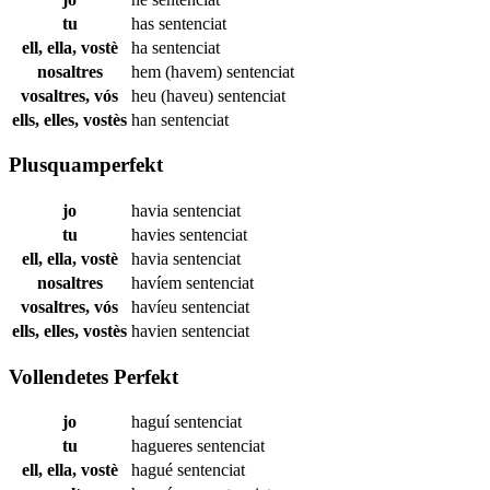
tu
has
sentenciat
ell, ella, vostè
ha
sentenciat
nosaltres
hem (havem)
sentenciat
vosaltres, vós
heu (haveu)
sentenciat
ells, elles, vostès
han
sentenciat
Plusquamperfekt
jo
havia
sentenciat
tu
havies
sentenciat
ell, ella, vostè
havia
sentenciat
nosaltres
havíem
sentenciat
vosaltres, vós
havíeu
sentenciat
ells, elles, vostès
havien
sentenciat
Vollendetes Perfekt
jo
haguí
sentenciat
tu
hagueres
sentenciat
ell, ella, vostè
hagué
sentenciat