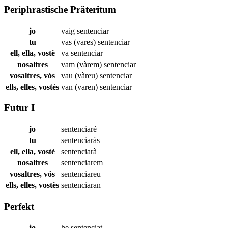
Periphrastische Präteritum
jo
vaig
sentenciar
tu
vas (vares)
sentenciar
ell, ella, vostè
va
sentenciar
nosaltres
vam (vàrem)
sentenciar
vosaltres, vós
vau (vàreu)
sentenciar
ells, elles, vostès
van (varen)
sentenciar
Futur I
jo
sentenciaré
tu
sentenciaràs
ell, ella, vostè
sentenciarà
nosaltres
sentenciarem
vosaltres, vós
sentenciareu
ells, elles, vostès
sentenciaran
Perfekt
jo
he
sentenciat