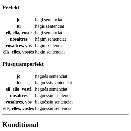
Perfekt
jo
hagi
sentenciat
tu
hagis
sentenciat
ell, ella, vostè
hagi
sentenciat
nosaltres
hàgim
sentenciat
vosaltres, vós
hàgiu
sentenciat
ells, elles, vostès
hagin
sentenciat
Plusquamperfekt
jo
hagués
sentenciat
tu
haguessis
sentenciat
ell, ella, vostè
hagués
sentenciat
nosaltres
haguéssim
sentenciat
vosaltres, vós
haguéssiu
sentenciat
ells, elles, vostès
haguessin
sentenciat
Konditional