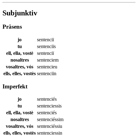
Subjunktiv
Präsens
jo
sentenciï
tu
sentenciïs
ell, ella, vostè
sentenciï
nosaltres
sentenciem
vosaltres, vós
sentencieu
ells, elles, vostès
sentenciïn
Imperfekt
jo
sentenciés
tu
sentenciessis
ell, ella, vostè
sentenciés
nosaltres
sentenciéssim
vosaltres, vós
sentenciéssiu
ells, elles, vostès
sentenciessin