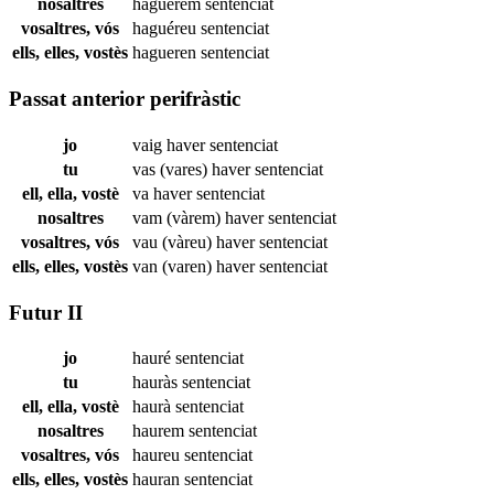
nosaltres
haguérem
sentenciat
vosaltres, vós
haguéreu
sentenciat
ells, elles, vostès
hagueren
sentenciat
Passat anterior perifràstic
jo
vaig haver
sentenciat
tu
vas (vares) haver
sentenciat
ell, ella, vostè
va haver
sentenciat
nosaltres
vam (vàrem) haver
sentenciat
vosaltres, vós
vau (vàreu) haver
sentenciat
ells, elles, vostès
van (varen) haver
sentenciat
Futur II
jo
hauré
sentenciat
tu
hauràs
sentenciat
ell, ella, vostè
haurà
sentenciat
nosaltres
haurem
sentenciat
vosaltres, vós
haureu
sentenciat
ells, elles, vostès
hauran
sentenciat