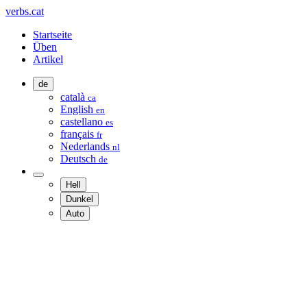
verbs.cat
Startseite
Üben
Artikel
de
català
ca
English
en
castellano
es
français
fr
Nederlands
nl
Deutsch
de
Hell
Dunkel
Auto