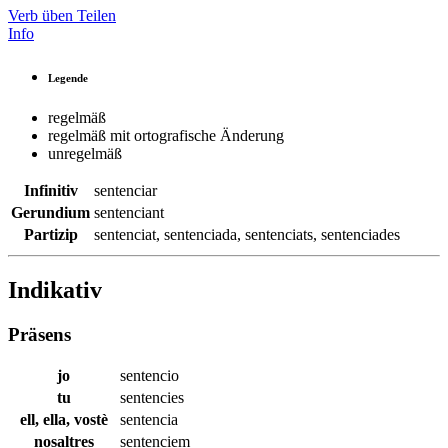
Verb üben
Teilen
Info
Legende
regelmäß
regelmäß mit ortografische Änderung
unregelmäß
Infinitiv
sentenciar
Gerundium
sentenciant
Partizip
sentenciat
,
sentenciada
,
sentenciats
,
sentenciades
Indikativ
Präsens
jo
sentencio
tu
sentencies
ell, ella, vostè
sentencia
nosaltres
sentenciem