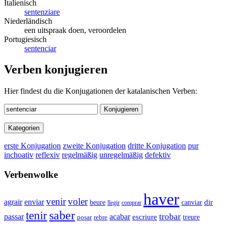
Italienisch
sentenziare
Niederländisch
een uitspraak doen, veroordelen
Portugiesisch
sentenciar
Verben konjugieren
Hier findest du die Konjugationen der katalanischen Verben:
Konjugieren
Kategorien
erste Konjugation
zweite Konjugation
dritte Konjugation
pur
inchoativ
reflexiv
regelmäßig
unregelmäßig
defektiv
Verbenwolke
haver
venir
voler
agrair
enviar
beure
canviar
dir
llegir
comprar
saber
tenir
trobar
passar
acabar
escriure
rebre
treure
posar