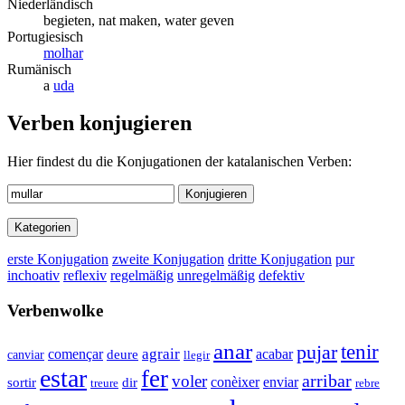
Niederländisch
begieten, nat maken, water geven
Portugiesisch
molhar
Rumänisch
a
uda
Verben konjugieren
Hier findest du die Konjugationen der katalanischen Verben:
Konjugieren
Kategorien
erste Konjugation
zweite Konjugation
dritte Konjugation
pur
inchoativ
reflexiv
regelmäßig
unregelmäßig
defektiv
Verbenwolke
anar
tenir
pujar
començar
agrair
acabar
deure
canviar
llegir
estar
fer
arribar
voler
conèixer
enviar
sortir
dir
treure
rebre