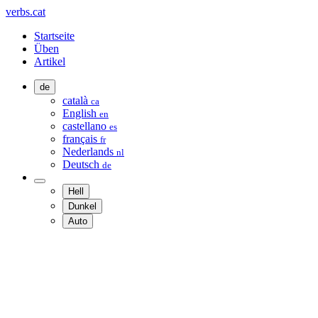
verbs.cat
Startseite
Üben
Artikel
de
català
ca
English
en
castellano
es
français
fr
Nederlands
nl
Deutsch
de
Hell
Dunkel
Auto