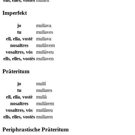
ells, elles, vostès
mullen
Imperfekt
jo
mullava
tu
mullaves
ell, ella, vostè
mullava
nosaltres
mullàvem
vosaltres, vós
mullàveu
ells, elles, vostès
mullaven
Präteritum
jo
mullí
tu
mullares
ell, ella, vostè
mullà
nosaltres
mullàrem
vosaltres, vós
mullàreu
ells, elles, vostès
mullaren
Periphrastische Präteritum