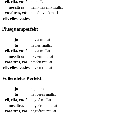
ell, ella, vostè
ha
mullat
nosaltres
hem (havem)
mullat
vosaltres, vós
heu (haveu)
mullat
ells, elles, vostès
han
mullat
Plusquamperfekt
jo
havia
mullat
tu
havies
mullat
ell, ella, vostè
havia
mullat
nosaltres
havíem
mullat
vosaltres, vós
havíeu
mullat
ells, elles, vostès
havien
mullat
Vollendetes Perfekt
jo
haguí
mullat
tu
hagueres
mullat
ell, ella, vostè
hagué
mullat
nosaltres
haguérem
mullat
vosaltres, vós
haguéreu
mullat