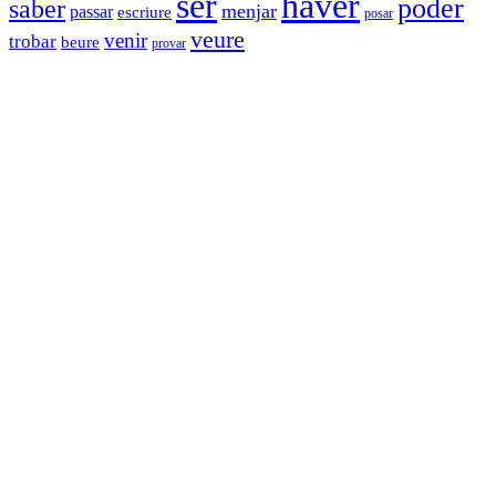
haver
ser
poder
saber
menjar
passar
escriure
posar
veure
venir
trobar
beure
provar