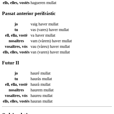
ells, elles, vostès
hagueren
mullat
Passat anterior perifràstic
jo
vaig haver
mullat
tu
vas (vares) haver
mullat
ell, ella, vostè
va haver
mullat
nosaltres
vam (vàrem) haver
mullat
vosaltres, vós
vau (vàreu) haver
mullat
ells, elles, vostès
van (varen) haver
mullat
Futur II
jo
hauré
mullat
tu
hauràs
mullat
ell, ella, vostè
haurà
mullat
nosaltres
haurem
mullat
vosaltres, vós
haureu
mullat
ells, elles, vostès
hauran
mullat