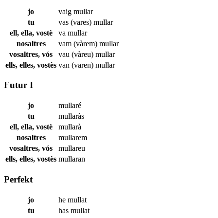
jo
vaig
mullar
tu
vas (vares)
mullar
ell, ella, vostè
va
mullar
nosaltres
vam (vàrem)
mullar
vosaltres, vós
vau (vàreu)
mullar
ells, elles, vostès
van (varen)
mullar
Futur I
jo
mullaré
tu
mullaràs
ell, ella, vostè
mullarà
nosaltres
mullarem
vosaltres, vós
mullareu
ells, elles, vostès
mullaran
Perfekt
jo
he
mullat
tu
has
mullat