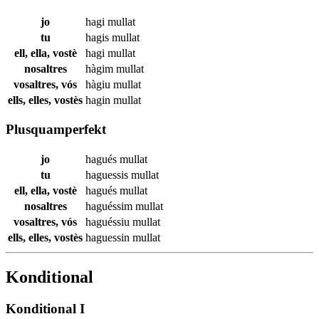
jo
hagi
mullat
tu
hagis
mullat
ell, ella, vostè
hagi
mullat
nosaltres
hàgim
mullat
vosaltres, vós
hàgiu
mullat
ells, elles, vostès
hagin
mullat
Plusquamperfekt
jo
hagués
mullat
tu
haguessis
mullat
ell, ella, vostè
hagués
mullat
nosaltres
haguéssim
mullat
vosaltres, vós
haguéssiu
mullat
ells, elles, vostès
haguessin
mullat
Konditional
Konditional I