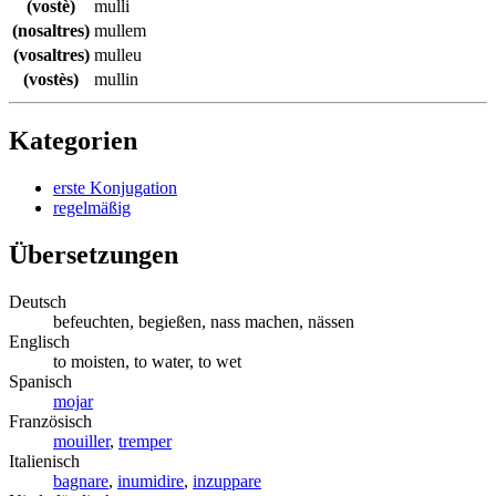
(vostè)
mulli
(nosaltres)
mullem
(vosaltres)
mulleu
(vostès)
mullin
Kategorien
erste Konjugation
regelmäßig
Übersetzungen
Deutsch
befeuchten, begießen, nass machen, nässen
Englisch
to moisten, to water, to wet
Spanisch
mojar
Französisch
mouiller
,
tremper
Italienisch
bagnare
,
inumidire
,
inzuppare