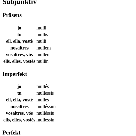
Subjunktiv
Präsens
jo
mulli
tu
mullis
ell, ella, vostè
mulli
nosaltres
mullem
vosaltres, vós
mulleu
ells, elles, vostès
mullin
Imperfekt
jo
mullés
tu
mullessis
ell, ella, vostè
mullés
nosaltres
mulléssim
vosaltres, vós
mulléssiu
ells, elles, vostès
mullessin
Perfekt