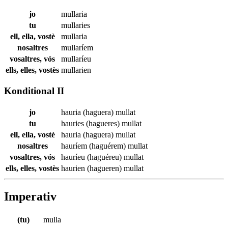
jo
mullaria
tu
mullaries
ell, ella, vostè
mullaria
nosaltres
mullaríem
vosaltres, vós
mullaríeu
ells, elles, vostès
mullarien
Konditional II
jo
hauria (haguera)
mullat
tu
hauries (hagueres)
mullat
ell, ella, vostè
hauria (haguera)
mullat
nosaltres
hauríem (haguérem)
mullat
vosaltres, vós
hauríeu (haguéreu)
mullat
ells, elles, vostès
haurien (hagueren)
mullat
Imperativ
(tu)
mulla