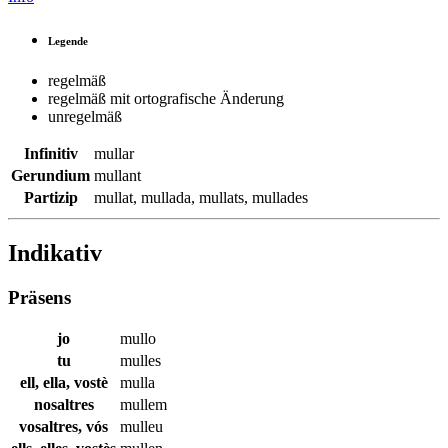
Legende
regelmäß
regelmäß mit ortografische Änderung
unregelmäß
Infinitiv
mullar
Gerundium
mullant
Partizip
mullat
,
mullada
,
mullats
,
mullades
Indikativ
Präsens
jo
mullo
tu
mulles
ell, ella, vostè
mulla
nosaltres
mullem
vosaltres, vós
mulleu