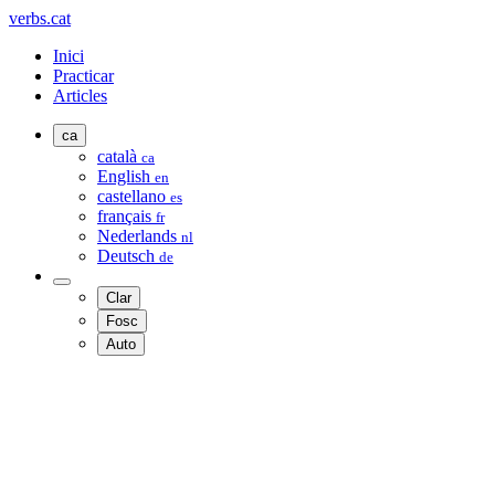
verbs.cat
Inici
Practicar
Articles
ca
català
ca
English
en
castellano
es
français
fr
Nederlands
nl
Deutsch
de
Clar
Fosc
Auto