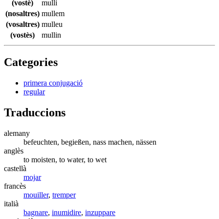
(vostè)
mulli
(nosaltres)
mullem
(vosaltres)
mulleu
(vostès)
mullin
Categories
primera conjugació
regular
Traduccions
alemany
befeuchten, begießen, nass machen, nässen
anglès
to moisten, to water, to wet
castellà
mojar
francès
mouiller
,
tremper
italià
bagnare
,
inumidire
,
inzuppare