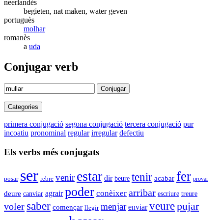
neerlandès
begieten, nat maken, water geven
portuguès
molhar
romanès
a
uda
Conjugar verb
Conjugar
Categories
primera conjugació
segona conjugació
tercera conjugació
pur
incoatiu
pronominal
regular
irregular
defectiu
Els verbs més conjugats
ser
estar
fer
tenir
venir
dir
acabar
beure
posar
rebre
provar
poder
arribar
conèixer
agrair
deure
canviar
escriure
treure
saber
veure
pujar
voler
menjar
enviar
començar
llegir