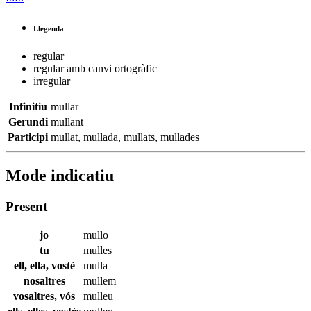
Llegenda
regular
regular amb canvi ortogràfic
irregular
Infinitiu
mullar
Gerundi
mullant
Participi
mullat
,
mullada
,
mullats
,
mullades
Mode indicatiu
Present
jo
mullo
tu
mulles
ell, ella, vostè
mulla
nosaltres
mullem
vosaltres, vós
mulleu