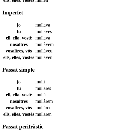
ells, elles, vostès
mullen
Imperfet
jo
mullava
tu
mullaves
ell, ella, vostè
mullava
nosaltres
mullàvem
vosaltres, vós
mullàveu
ells, elles, vostès
mullaven
Passat simple
jo
mullí
tu
mullares
ell, ella, vostè
mullà
nosaltres
mullàrem
vosaltres, vós
mullàreu
ells, elles, vostès
mullaren
Passat perifràstic