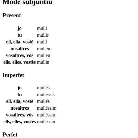
Mode subjuntiu
Present
jo
mulli
tu
mullis
ell, ella, vostè
mulli
nosaltres
mullem
vosaltres, vós
mulleu
ells, elles, vostès
mullin
Imperfet
jo
mullés
tu
mullessis
ell, ella, vostè
mullés
nosaltres
mulléssim
vosaltres, vós
mulléssiu
ells, elles, vostès
mullessin
Perfet