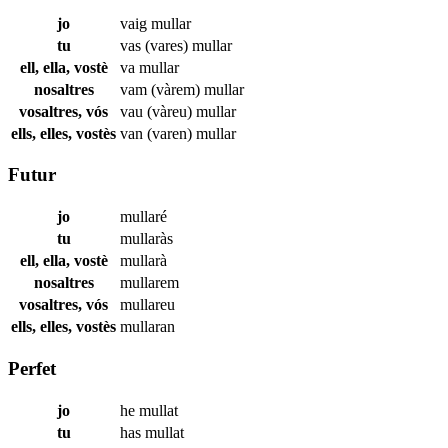
jo
vaig
mullar
tu
vas (vares)
mullar
ell, ella, vostè
va
mullar
nosaltres
vam (vàrem)
mullar
vosaltres, vós
vau (vàreu)
mullar
ells, elles, vostès
van (varen)
mullar
Futur
jo
mullaré
tu
mullaràs
ell, ella, vostè
mullarà
nosaltres
mullarem
vosaltres, vós
mullareu
ells, elles, vostès
mullaran
Perfet
jo
he
mullat
tu
has
mullat