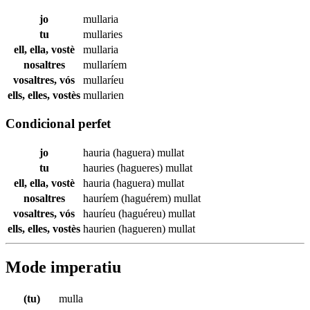
jo
mullaria
tu
mullaries
ell, ella, vostè
mullaria
nosaltres
mullaríem
vosaltres, vós
mullaríeu
ells, elles, vostès
mullarien
Condicional perfet
jo
hauria (haguera)
mullat
tu
hauries (hagueres)
mullat
ell, ella, vostè
hauria (haguera)
mullat
nosaltres
hauríem (haguérem)
mullat
vosaltres, vós
hauríeu (haguéreu)
mullat
ells, elles, vostès
haurien (hagueren)
mullat
Mode imperatiu
(tu)
mulla