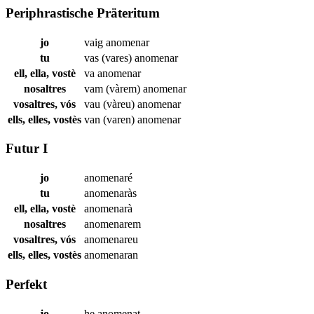
Periphrastische Präteritum
jo
vaig
anomenar
tu
vas (vares)
anomenar
ell, ella, vostè
va
anomenar
nosaltres
vam (vàrem)
anomenar
vosaltres, vós
vau (vàreu)
anomenar
ells, elles, vostès
van (varen)
anomenar
Futur I
jo
anomenaré
tu
anomenaràs
ell, ella, vostè
anomenarà
nosaltres
anomenarem
vosaltres, vós
anomenareu
ells, elles, vostès
anomenaran
Perfekt
jo
he
anomenat