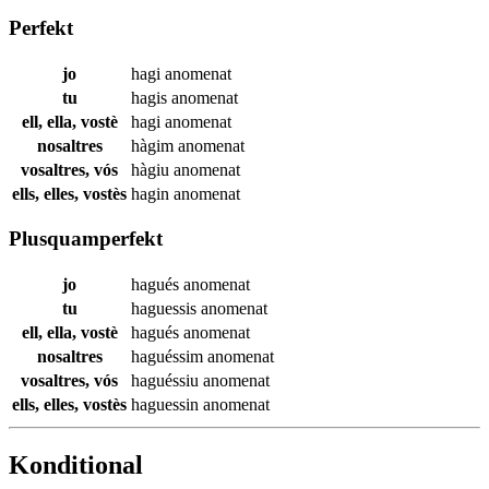
Perfekt
jo
hagi
anomenat
tu
hagis
anomenat
ell, ella, vostè
hagi
anomenat
nosaltres
hàgim
anomenat
vosaltres, vós
hàgiu
anomenat
ells, elles, vostès
hagin
anomenat
Plusquamperfekt
jo
hagués
anomenat
tu
haguessis
anomenat
ell, ella, vostè
hagués
anomenat
nosaltres
haguéssim
anomenat
vosaltres, vós
haguéssiu
anomenat
ells, elles, vostès
haguessin
anomenat
Konditional