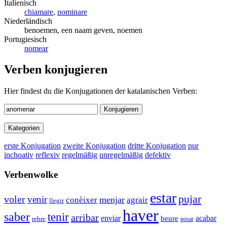
Italienisch
chiamare
,
nominare
Niederländisch
benoemen, een naam geven, noemen
Portugiesisch
nomear
Verben konjugieren
Hier findest du die Konjugationen der katalanischen Verben:
Konjugieren
Kategorien
erste Konjugation
zweite Konjugation
dritte Konjugation
pur
inchoativ
reflexiv
regelmäßig
unregelmäßig
defektiv
Verbenwolke
estar
pujar
voler
venir
menjar
conèixer
agrair
llegir
haver
saber
tenir
arribar
enviar
acabar
beure
rebre
posar