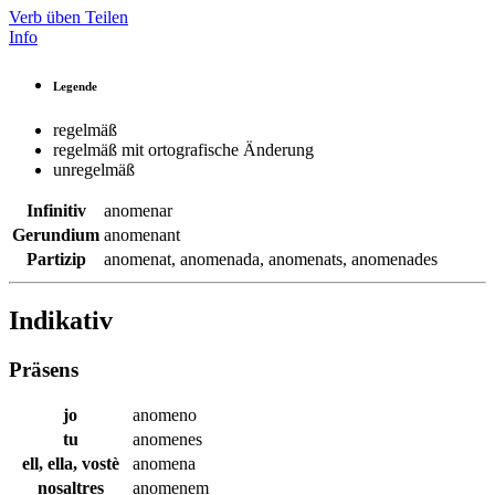
Verb üben
Teilen
Info
Legende
regelmäß
regelmäß mit ortografische Änderung
unregelmäß
Infinitiv
anomenar
Gerundium
anomenant
Partizip
anomenat
,
anomenada
,
anomenats
,
anomenades
Indikativ
Präsens
jo
anomeno
tu
anomenes
ell, ella, vostè
anomena
nosaltres
anomenem