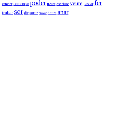
poder
fer
veure
començar
passar
canviar
escriure
treure
ser
anar
trobar
sortir
dir
deure
provar