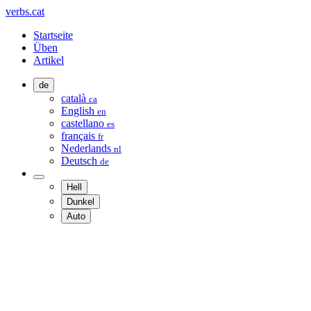
verbs.cat
Startseite
Üben
Artikel
de
català
ca
English
en
castellano
es
français
fr
Nederlands
nl
Deutsch
de
Hell
Dunkel
Auto