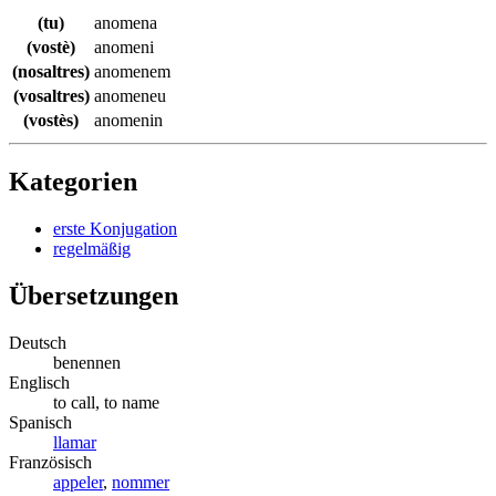
(tu)
anomena
(vostè)
anomeni
(nosaltres)
anomenem
(vosaltres)
anomeneu
(vostès)
anomenin
Kategorien
erste Konjugation
regelmäßig
Übersetzungen
Deutsch
benennen
Englisch
to call, to name
Spanisch
llamar
Französisch
appeler
,
nommer