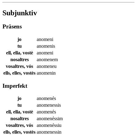
Subjunktiv
Präsens
jo
anomeni
tu
anomenis
ell, ella, vostè
anomeni
nosaltres
anomenem
vosaltres, vós
anomeneu
ells, elles, vostès
anomenin
Imperfekt
jo
anomenés
tu
anomenessis
ell, ella, vostè
anomenés
nosaltres
anomenéssim
vosaltres, vós
anomenéssiu
ells, elles, vostès
anomenessin