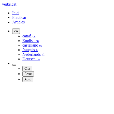
verbs.cat
Inici
Practicar
Articles
ca
català
ca
English
en
castellano
es
français
fr
Nederlands
nl
Deutsch
de
Clar
Fosc
Auto