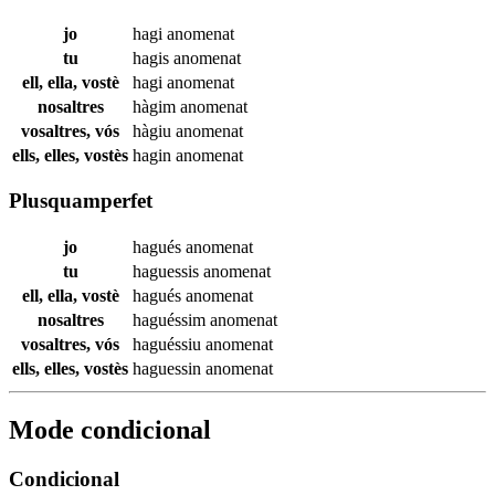
jo
hagi
anomenat
tu
hagis
anomenat
ell, ella, vostè
hagi
anomenat
nosaltres
hàgim
anomenat
vosaltres, vós
hàgiu
anomenat
ells, elles, vostès
hagin
anomenat
Plusquamperfet
jo
hagués
anomenat
tu
haguessis
anomenat
ell, ella, vostè
hagués
anomenat
nosaltres
haguéssim
anomenat
vosaltres, vós
haguéssiu
anomenat
ells, elles, vostès
haguessin
anomenat
Mode condicional
Condicional