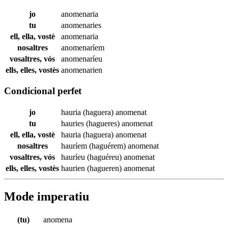
jo
anomenaria
tu
anomenaries
ell, ella, vostè
anomenaria
nosaltres
anomenaríem
vosaltres, vós
anomenaríeu
ells, elles, vostès
anomenarien
Condicional perfet
jo
hauria (haguera)
anomenat
tu
hauries (hagueres)
anomenat
ell, ella, vostè
hauria (haguera)
anomenat
nosaltres
hauríem (haguérem)
anomenat
vosaltres, vós
hauríeu (haguéreu)
anomenat
ells, elles, vostès
haurien (hagueren)
anomenat
Mode imperatiu
(tu)
anomena