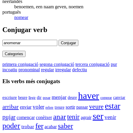
neerlandès
benoemen, een naam geven, noemen
portuguès
nomear
Conjugar verb
Conjugar
Categories
primera conjugació
segona conjugació
tercera conjugació
pur
incoatiu
pronominal
regular
irregular
defectiu
Els verbs més conjugats
haver
menjar
escriure
beure
dir
deure
canviar
llegir
posar
comprar
estar
veure
arribar
voler
enviar
sortir
passar
rebre
treure
ser
anar
tenir
pujar
venir
conèixer
agrair
començar
poder
fer
saber
trobar
acabar