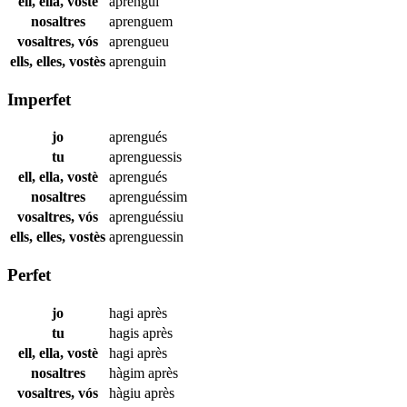
ell, ella, vostè
aprengui
nosaltres
aprenguem
vosaltres, vós
aprengueu
ells, elles, vostès
aprenguin
Imperfet
jo
aprengués
tu
aprenguessis
ell, ella, vostè
aprengués
nosaltres
aprenguéssim
vosaltres, vós
aprenguéssiu
ells, elles, vostès
aprenguessin
Perfet
jo
hagi
après
tu
hagis
après
ell, ella, vostè
hagi
après
nosaltres
hàgim
après
vosaltres, vós
hàgiu
après