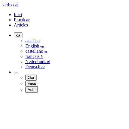
verbs.cat
Inici
Practicar
Articles
ca
català
ca
English
en
castellano
es
français
fr
Nederlands
nl
Deutsch
de
Clar
Fosc
Auto