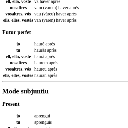
ell, ella, vostè
va haver
après
nosaltres
vam (vàrem) haver
après
vosaltres, vós
vau (vàreu) haver
après
ells, elles, vostès
van (varen) haver
après
Futur perfet
jo
hauré
après
tu
hauràs
après
ell, ella, vostè
haurà
après
nosaltres
haurem
après
vosaltres, vós
haureu
après
ells, elles, vostès
hauran
après
Mode subjuntiu
Present
jo
aprengui
tu
aprenguis