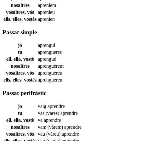
nosaltres
apreníem
vosaltres, vós
apreníeu
ells, elles, vostès
aprenien
Passat simple
jo
aprenguí
tu
aprengueres
ell, ella, vostè
aprengué
nosaltres
aprenguérem
vosaltres, vós
aprenguéreu
ells, elles, vostès
aprengueren
Passat perifràstic
jo
vaig
aprendre
tu
vas (vares)
aprendre
ell, ella, vostè
va
aprendre
nosaltres
vam (vàrem)
aprendre
vosaltres, vós
vau (vàreu)
aprendre
ells, elles, vostès
van (varen)
aprendre