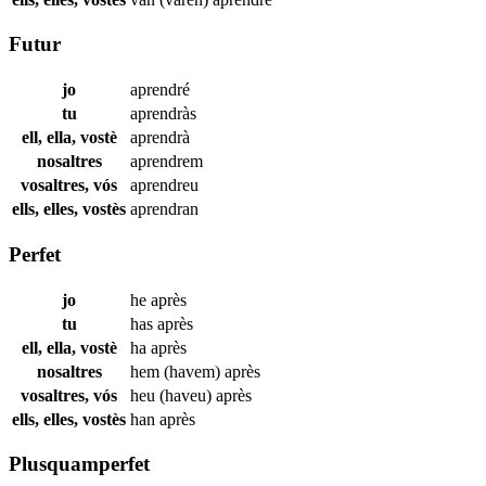
Futur
jo
aprendré
tu
aprendràs
ell, ella, vostè
aprendrà
nosaltres
aprendrem
vosaltres, vós
aprendreu
ells, elles, vostès
aprendran
Perfet
jo
he
après
tu
has
après
ell, ella, vostè
ha
après
nosaltres
hem (havem)
après
vosaltres, vós
heu (haveu)
après
ells, elles, vostès
han
après
Plusquamperfet