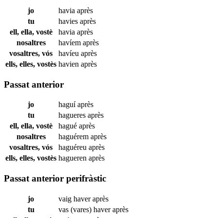
jo
havia
après
tu
havies
après
ell, ella, vostè
havia
après
nosaltres
havíem
après
vosaltres, vós
havíeu
après
ells, elles, vostès
havien
après
Passat anterior
jo
haguí
après
tu
hagueres
après
ell, ella, vostè
hagué
après
nosaltres
haguérem
après
vosaltres, vós
haguéreu
après
ells, elles, vostès
hagueren
après
Passat anterior perifràstic
jo
vaig haver
après
tu
vas (vares) haver
après