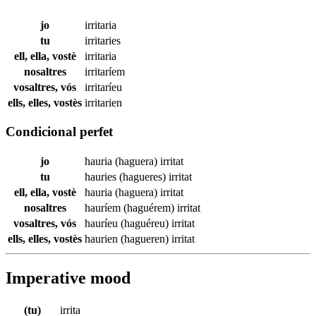
jo
irritaria
tu
irritaries
ell, ella, vostè
irritaria
nosaltres
irritaríem
vosaltres, vós
irritaríeu
ells, elles, vostès
irritarien
Condicional perfet
jo
hauria (haguera)
irritat
tu
hauries (hagueres)
irritat
ell, ella, vostè
hauria (haguera)
irritat
nosaltres
hauríem (haguérem)
irritat
vosaltres, vós
hauríeu (haguéreu)
irritat
ells, elles, vostès
haurien (hagueren)
irritat
Imperative mood
(tu)
irrita