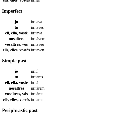
ells, elles, vostès
irriten
Imperfect
jo
irritava
tu
irritaves
ell, ella, vostè
irritava
nosaltres
irritàvem
vosaltres, vós
irritàveu
ells, elles, vostès
irritaven
Simple past
jo
irrití
tu
irritares
ell, ella, vostè
irrità
nosaltres
irritàrem
vosaltres, vós
irritàreu
ells, elles, vostès
irritaren
Periphrastic past