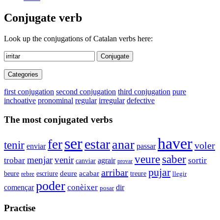
Conjugate verb
Look up the conjugations of Catalan verbs here:
Conjugate
Categories
first conjugation
second conjugation
third conjugation
pure
inchoative
pronominal
regular
irregular
defective
The most conjugated verbs
haver
ser
estar
fer
anar
tenir
voler
enviar
passar
saber
veure
menjar
venir
trobar
sortir
agrair
canviar
provar
pujar
arribar
acabar
beure
escriure
deure
rebre
treure
llegir
poder
conèixer
començar
dir
posar
Practise