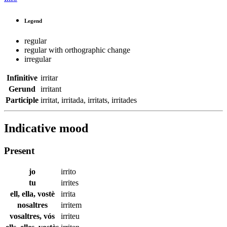
Legend
regular
regular with orthographic change
irregular
Infinitive
irritar
Gerund
irritant
Participle
irritat
,
irritada
,
irritats
,
irritades
Indicative mood
Present
jo
irrito
tu
irrites
ell, ella, vostè
irrita
nosaltres
irritem
vosaltres, vós
irriteu