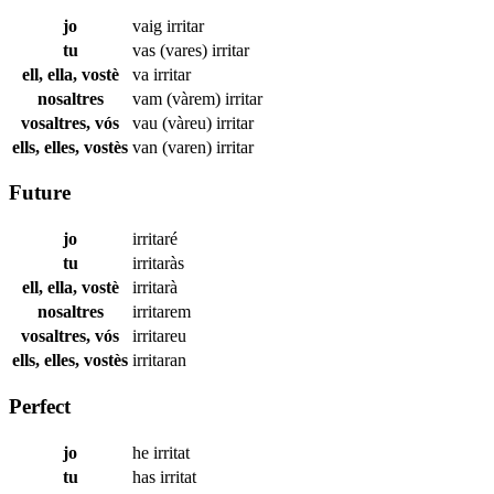
jo
vaig
irritar
tu
vas (vares)
irritar
ell, ella, vostè
va
irritar
nosaltres
vam (vàrem)
irritar
vosaltres, vós
vau (vàreu)
irritar
ells, elles, vostès
van (varen)
irritar
Future
jo
irritaré
tu
irritaràs
ell, ella, vostè
irritarà
nosaltres
irritarem
vosaltres, vós
irritareu
ells, elles, vostès
irritaran
Perfect
jo
he
irritat
tu
has
irritat