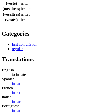
(vostè)
irriti
(nosaltres)
irritem
(vosaltres)
irriteu
(vostès)
irritin
Categories
first conjugation
regular
Translations
English
to irritate
Spanish
irritar
French
irriter
Italian
irritare
Portuguese
irritar