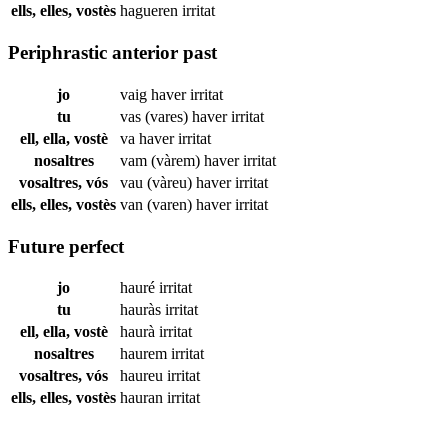
ells, elles, vostès
hagueren
irritat
Periphrastic anterior past
jo
vaig haver
irritat
tu
vas (vares) haver
irritat
ell, ella, vostè
va haver
irritat
nosaltres
vam (vàrem) haver
irritat
vosaltres, vós
vau (vàreu) haver
irritat
ells, elles, vostès
van (varen) haver
irritat
Future perfect
jo
hauré
irritat
tu
hauràs
irritat
ell, ella, vostè
haurà
irritat
nosaltres
haurem
irritat
vosaltres, vós
haureu
irritat
ells, elles, vostès
hauran
irritat