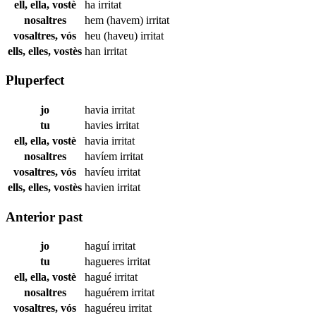
ell, ella, vostè
ha
irritat
nosaltres
hem (havem)
irritat
vosaltres, vós
heu (haveu)
irritat
ells, elles, vostès
han
irritat
Pluperfect
jo
havia
irritat
tu
havies
irritat
ell, ella, vostè
havia
irritat
nosaltres
havíem
irritat
vosaltres, vós
havíeu
irritat
ells, elles, vostès
havien
irritat
Anterior past
jo
haguí
irritat
tu
hagueres
irritat
ell, ella, vostè
hagué
irritat
nosaltres
haguérem
irritat
vosaltres, vós
haguéreu
irritat