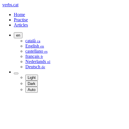
verbs.cat
Home
Practise
Articles
en
català
ca
English
en
castellano
es
français
fr
Nederlands
nl
Deutsch
de
Light
Dark
Auto