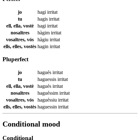
jo
hagi
irritat
tu
hagis
irritat
ell, ella, vostè
hagi
irritat
nosaltres
hàgim
irritat
vosaltres, vós
hàgiu
irritat
ells, elles, vostès
hagin
irritat
Pluperfect
jo
hagués
irritat
tu
haguessis
irritat
ell, ella, vostè
hagués
irritat
nosaltres
haguéssim
irritat
vosaltres, vós
haguéssiu
irritat
ells, elles, vostès
haguessin
irritat
Conditional mood
Conditional