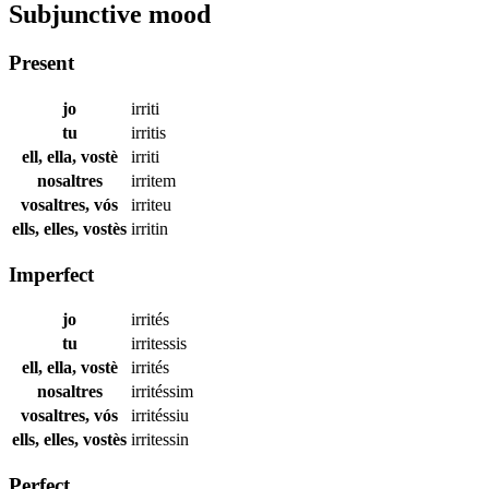
Subjunctive mood
Present
jo
irriti
tu
irritis
ell, ella, vostè
irriti
nosaltres
irritem
vosaltres, vós
irriteu
ells, elles, vostès
irritin
Imperfect
jo
irrités
tu
irritessis
ell, ella, vostè
irrités
nosaltres
irritéssim
vosaltres, vós
irritéssiu
ells, elles, vostès
irritessin
Perfect