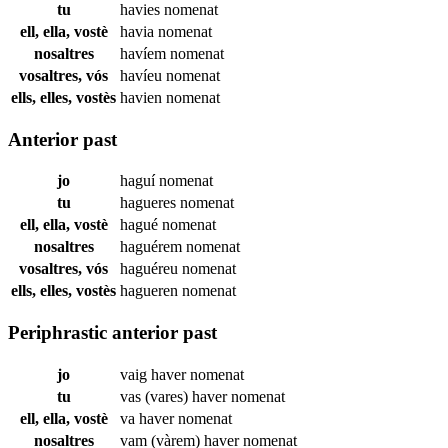
tu
havies
nomenat
ell, ella, vostè
havia
nomenat
nosaltres
havíem
nomenat
vosaltres, vós
havíeu
nomenat
ells, elles, vostès
havien
nomenat
Anterior past
jo
haguí
nomenat
tu
hagueres
nomenat
ell, ella, vostè
hagué
nomenat
nosaltres
haguérem
nomenat
vosaltres, vós
haguéreu
nomenat
ells, elles, vostès
hagueren
nomenat
Periphrastic anterior past
jo
vaig haver
nomenat
tu
vas (vares) haver
nomenat
ell, ella, vostè
va haver
nomenat
nosaltres
vam (vàrem) haver
nomenat