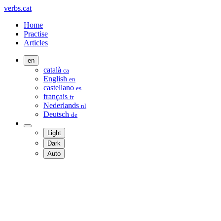
verbs.cat
Home
Practise
Articles
en
català
ca
English
en
castellano
es
français
fr
Nederlands
nl
Deutsch
de
Light
Dark
Auto