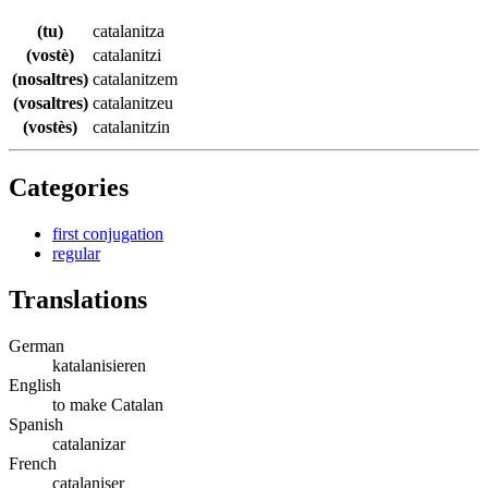
(tu)
catalanitza
(vostè)
catalanitzi
(nosaltres)
catalanitzem
(vosaltres)
catalanitzeu
(vostès)
catalanitzin
Categories
first conjugation
regular
Translations
German
katalanisieren
English
to make Catalan
Spanish
catalanizar
French
catalaniser