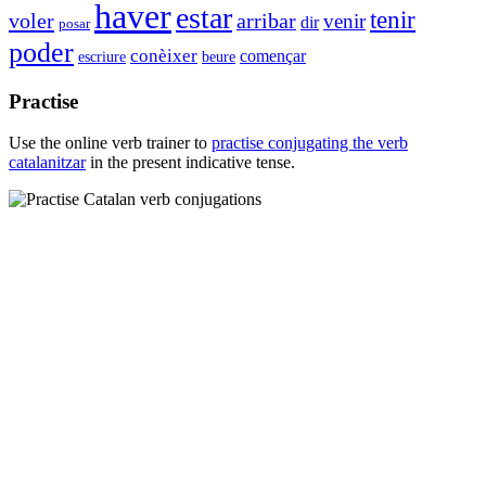
haver
estar
tenir
voler
arribar
venir
dir
posar
poder
conèixer
començar
escriure
beure
Practise
Use the online verb trainer to
practise conjugating the verb
catalanitzar
in the present indicative tense.