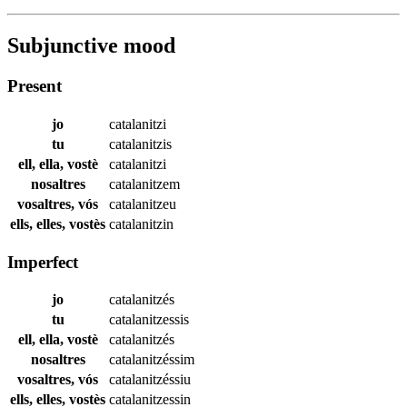
Subjunctive mood
Present
jo
catalanitzi
tu
catalanitzis
ell, ella, vostè
catalanitzi
nosaltres
catalanitzem
vosaltres, vós
catalanitzeu
ells, elles, vostès
catalanitzin
Imperfect
jo
catalanitzés
tu
catalanitzessis
ell, ella, vostè
catalanitzés
nosaltres
catalanitzéssim
vosaltres, vós
catalanitzéssiu
ells, elles, vostès
catalanitzessin