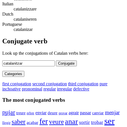
Italian
catalanizzare
Dutch
catalaniseren
Portuguese
catalanizar
Conjugate verb
Look up the conjugations of Catalan verbs here:
Conjugate
Categories
first conjugation
second conjugation
third conjugation
pure
inchoative
pronominal
regular
irregular
defective
The most conjugated verbs
pujar
menjar
enviar
agrair
passar
deure
canviar
treure
rebre
provar
ser
fer
anar
saber
veure
sortir
trobar
acabar
llegir