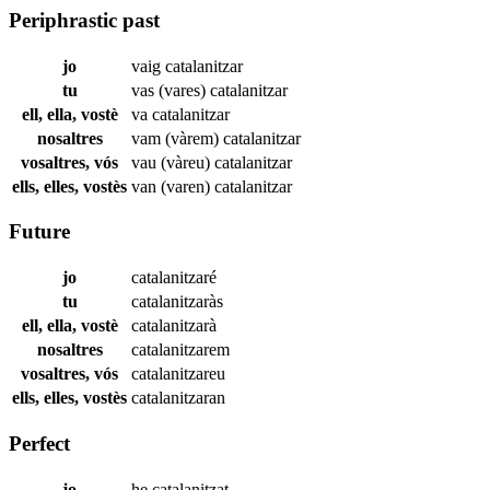
Periphrastic past
jo
vaig
catalanitzar
tu
vas (vares)
catalanitzar
ell, ella, vostè
va
catalanitzar
nosaltres
vam (vàrem)
catalanitzar
vosaltres, vós
vau (vàreu)
catalanitzar
ells, elles, vostès
van (varen)
catalanitzar
Future
jo
catalanitzaré
tu
catalanitzaràs
ell, ella, vostè
catalanitzarà
nosaltres
catalanitzarem
vosaltres, vós
catalanitzareu
ells, elles, vostès
catalanitzaran
Perfect
jo
he
catalanitzat