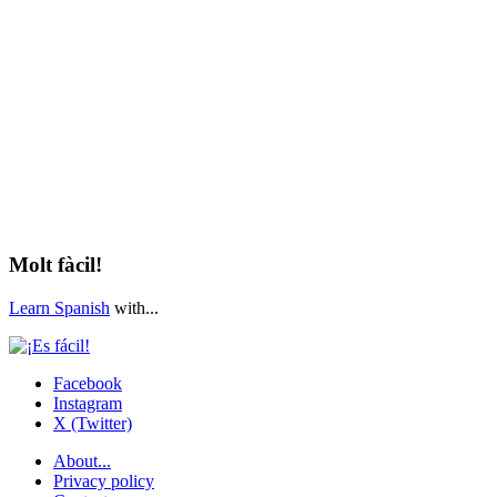
Molt fàcil!
Learn Spanish
with...
Facebook
Instagram
X (Twitter)
About...
Privacy policy