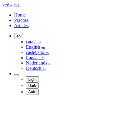
verbs.cat
Home
Practise
Articles
en
català
ca
English
en
castellano
es
français
fr
Nederlands
nl
Deutsch
de
Light
Dark
Auto