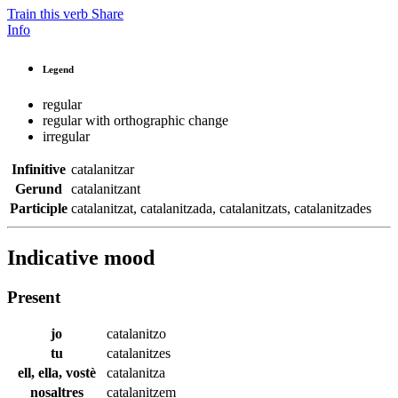
Train this verb
Share
Info
Legend
regular
regular with orthographic change
irregular
Infinitive
catalanitzar
Gerund
catalanitzant
Participle
catalanitzat
,
catalanitzada
,
catalanitzats
,
catalanitzades
Indicative mood
Present
jo
catalanitzo
tu
catalanitzes
ell, ella, vostè
catalanitza
nosaltres
catalanitzem