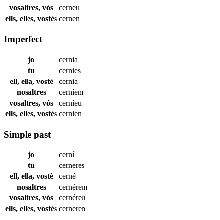
vosaltres, vós
cerneu
ells, elles, vostès
cernen
Imperfect
jo
cernia
tu
cernies
ell, ella, vostè
cernia
nosaltres
cerníem
vosaltres, vós
cerníeu
ells, elles, vostès
cernien
Simple past
jo
cerní
tu
cerneres
ell, ella, vostè
cerné
nosaltres
cernérem
vosaltres, vós
cernéreu
ells, elles, vostès
cerneren