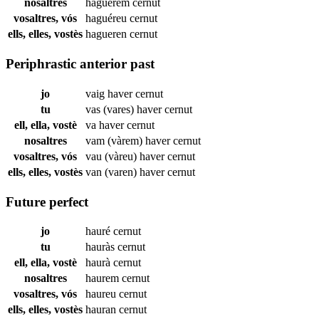
nosaltres
haguérem
cernut
vosaltres, vós
haguéreu
cernut
ells, elles, vostès
hagueren
cernut
Periphrastic anterior past
jo
vaig haver
cernut
tu
vas (vares) haver
cernut
ell, ella, vostè
va haver
cernut
nosaltres
vam (vàrem) haver
cernut
vosaltres, vós
vau (vàreu) haver
cernut
ells, elles, vostès
van (varen) haver
cernut
Future perfect
jo
hauré
cernut
tu
hauràs
cernut
ell, ella, vostè
haurà
cernut
nosaltres
haurem
cernut
vosaltres, vós
haureu
cernut
ells, elles, vostès
hauran
cernut