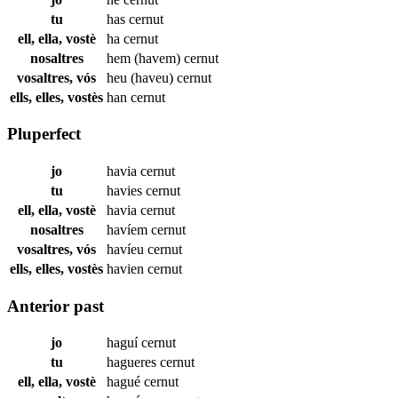
tu
has
cernut
ell, ella, vostè
ha
cernut
nosaltres
hem (havem)
cernut
vosaltres, vós
heu (haveu)
cernut
ells, elles, vostès
han
cernut
Pluperfect
jo
havia
cernut
tu
havies
cernut
ell, ella, vostè
havia
cernut
nosaltres
havíem
cernut
vosaltres, vós
havíeu
cernut
ells, elles, vostès
havien
cernut
Anterior past
jo
haguí
cernut
tu
hagueres
cernut
ell, ella, vostè
hagué
cernut