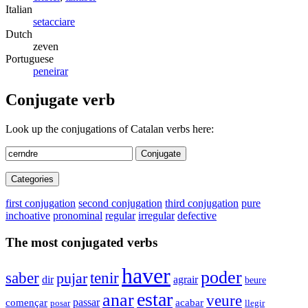
Italian
setacciare
Dutch
zeven
Portuguese
peneirar
Conjugate verb
Look up the conjugations of Catalan verbs here:
Conjugate
Categories
first conjugation
second conjugation
third conjugation
pure
inchoative
pronominal
regular
irregular
defective
The most conjugated verbs
haver
poder
saber
tenir
pujar
dir
agrair
beure
estar
anar
veure
començar
passar
acabar
posar
llegir