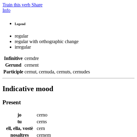
Train this verb
Share
Info
Legend
regular
regular with orthographic change
irregular
Infinitive
cerndre
Gerund
cernent
Participle
cernut
,
cernuda
,
cernuts
,
cernudes
Indicative mood
Present
jo
cerno
tu
cerns
ell, ella, vostè
cern
nosaltres
cernem