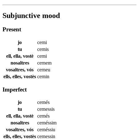
Subjunctive mood
Present
jo
cerni
tu
cernis
ell, ella, vostè
cerni
nosaltres
cernem
vosaltres, vós
cerneu
ells, elles, vostès
cernin
Imperfect
jo
cernés
tu
cernessis
ell, ella, vostè
cernés
nosaltres
cernéssim
vosaltres, vós
cernéssiu
ells, elles, vostès
cernessin