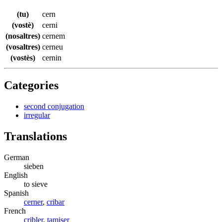
(tu)
cern
(vostè)
cerni
(nosaltres)
cernem
(vosaltres)
cerneu
(vostès)
cernin
Categories
second conjugation
irregular
Translations
German
sieben
English
to sieve
Spanish
cerner
,
cribar
French
cribler
,
tamiser