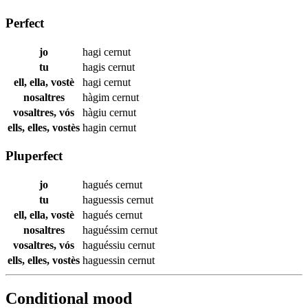
Perfect
jo
hagi
cernut
tu
hagis
cernut
ell, ella, vostè
hagi
cernut
nosaltres
hàgim
cernut
vosaltres, vós
hàgiu
cernut
ells, elles, vostès
hagin
cernut
Pluperfect
jo
hagués
cernut
tu
haguessis
cernut
ell, ella, vostè
hagués
cernut
nosaltres
haguéssim
cernut
vosaltres, vós
haguéssiu
cernut
ells, elles, vostès
haguessin
cernut
Conditional mood