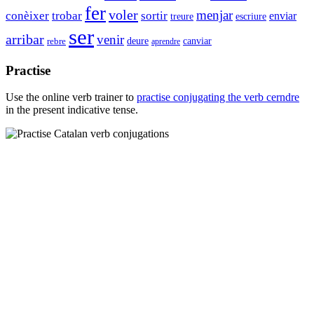
fer
voler
menjar
conèixer
trobar
sortir
enviar
escriure
treure
ser
arribar
venir
deure
canviar
rebre
aprendre
Practise
Use the online verb trainer to
practise conjugating the verb
cerndre
in the present indicative tense.