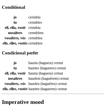
Conditional
jo
cerndria
tu
cerndries
ell, ella, vostè
cerndria
nosaltres
cerndríem
vosaltres, vós
cerndríeu
ells, elles, vostès
cerndrien
Condicional perfet
jo
hauria (haguera)
cernut
tu
hauries (hagueres)
cernut
ell, ella, vostè
hauria (haguera)
cernut
nosaltres
hauríem (haguérem)
cernut
vosaltres, vós
hauríeu (haguéreu)
cernut
ells, elles, vostès
haurien (hagueren)
cernut
Imperative mood