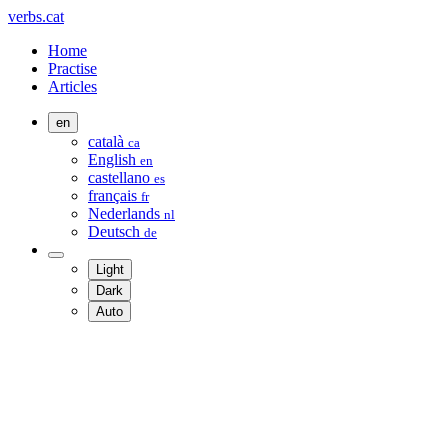
verbs.cat
Home
Practise
Articles
en
català
ca
English
en
castellano
es
français
fr
Nederlands
nl
Deutsch
de
Light
Dark
Auto