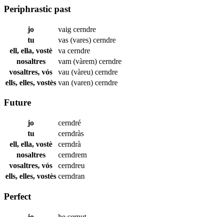
Periphrastic past
jo
vaig
cerndre
tu
vas (vares)
cerndre
ell, ella, vostè
va
cerndre
nosaltres
vam (vàrem)
cerndre
vosaltres, vós
vau (vàreu)
cerndre
ells, elles, vostès
van (varen)
cerndre
Future
jo
cerndré
tu
cerndràs
ell, ella, vostè
cerndrà
nosaltres
cerndrem
vosaltres, vós
cerndreu
ells, elles, vostès
cerndran
Perfect
jo
he
cernut