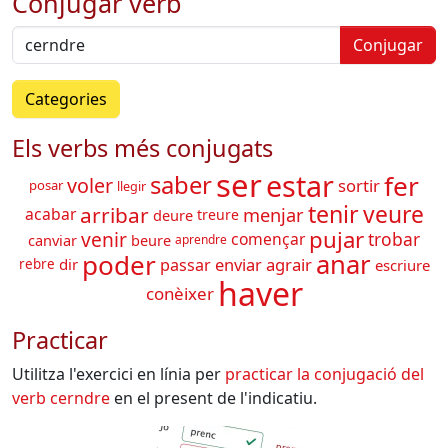
Conjugar verb
Conjugar
Categories
Els verbs més conjugats
ser
estar
fer
saber
voler
sortir
posar
llegir
tenir
veure
arribar
menjar
acabar
deure
treure
pujar
venir
trobar
començar
canviar
beure
aprendre
poder
anar
enviar
agrair
passar
dir
escriure
rebre
haver
conèixer
Practicar
Utilitza l'exercici en línia per
practicar la conjugació del
verb
cerndre
en el present de l'indicatiu.