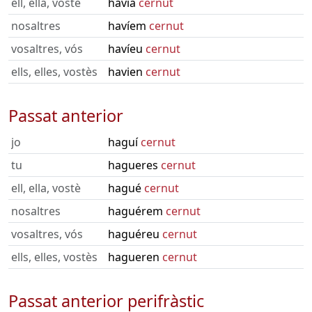
ell, ella, vostè
havia
cernut
nosaltres
havíem
cernut
vosaltres, vós
havíeu
cernut
ells, elles, vostès
havien
cernut
Passat anterior
jo
haguí
cernut
tu
hagueres
cernut
ell, ella, vostè
hagué
cernut
nosaltres
haguérem
cernut
vosaltres, vós
haguéreu
cernut
ells, elles, vostès
hagueren
cernut
Passat anterior perifràstic