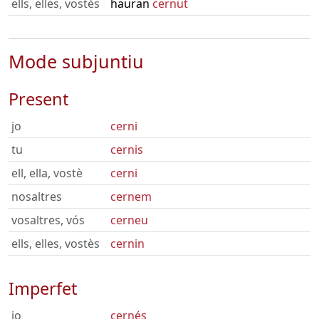
ells, elles, vostès
hauran
cernut
Mode subjuntiu
Present
jo
cerni
tu
cernis
ell, ella, vostè
cerni
nosaltres
cernem
vosaltres, vós
cerneu
ells, elles, vostès
cernin
Imperfet
jo
cernés