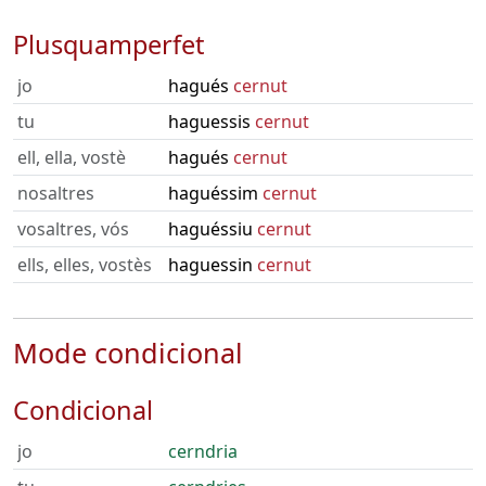
Plusquamperfet
jo
hagués
cernut
tu
haguessis
cernut
ell, ella, vostè
hagués
cernut
nosaltres
haguéssim
cernut
vosaltres, vós
haguéssiu
cernut
ells, elles, vostès
haguessin
cernut
Mode condicional
Condicional
jo
cerndria