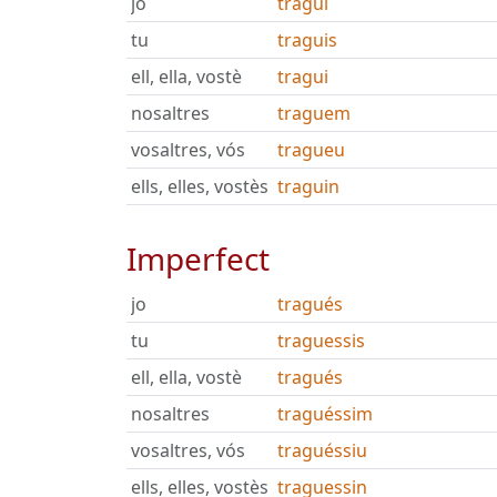
jo
tragui
tu
traguis
ell, ella, vostè
tragui
nosaltres
traguem
vosaltres, vós
tragueu
ells, elles, vostès
traguin
Imperfect
jo
tragués
tu
traguessis
ell, ella, vostè
tragués
nosaltres
traguéssim
vosaltres, vós
traguéssiu
ells, elles, vostès
traguessin