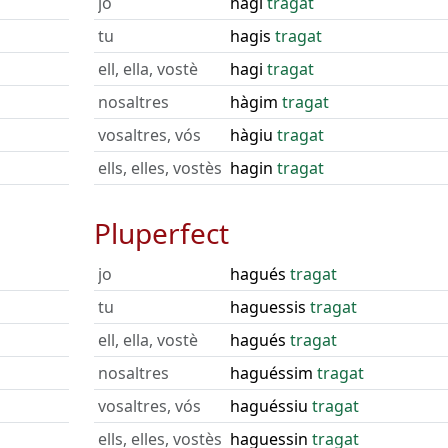
jo
hagi
tragat
tu
hagis
tragat
ell, ella, vostè
hagi
tragat
nosaltres
hàgim
tragat
vosaltres, vós
hàgiu
tragat
ells, elles, vostès
hagin
tragat
Pluperfect
jo
hagués
tragat
tu
haguessis
tragat
ell, ella, vostè
hagués
tragat
nosaltres
haguéssim
tragat
vosaltres, vós
haguéssiu
tragat
ells, elles, vostès
haguessin
tragat