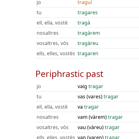
jo
traguí
tu
tragares
ell, ella, vostè
tragà
nosaltres
tragàrem
vosaltres, vós
tragàreu
ells, elles, vostès
tragaren
Periphrastic past
jo
vaig
tragar
tu
vas (vares)
tragar
ell, ella, vostè
va
tragar
nosaltres
vam (vàrem)
tragar
vosaltres, vós
vau (vàreu)
tragar
ells, elles, vostès
van (varen)
tragar