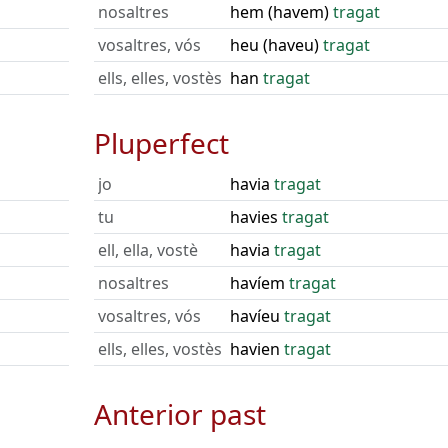
nosaltres
hem (havem)
tragat
vosaltres, vós
heu (haveu)
tragat
ells, elles, vostès
han
tragat
Pluperfect
jo
havia
tragat
tu
havies
tragat
ell, ella, vostè
havia
tragat
nosaltres
havíem
tragat
vosaltres, vós
havíeu
tragat
ells, elles, vostès
havien
tragat
Anterior past