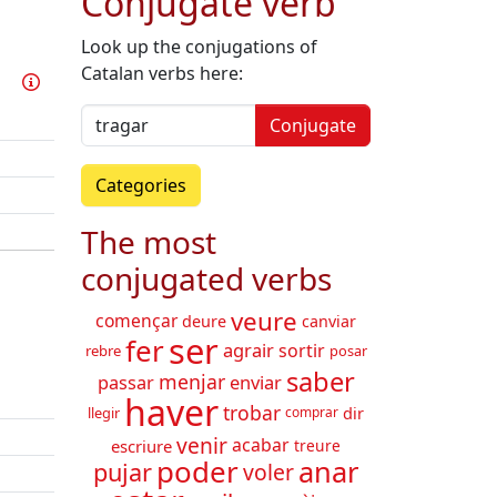
Conjugate verb
Look up the conjugations of
Catalan verbs here:
Train this verb
Info
Conjugate
Categories
The most
conjugated verbs
veure
començar
deure
canviar
ser
fer
agrair
sortir
rebre
posar
saber
menjar
enviar
passar
haver
trobar
dir
llegir
comprar
venir
acabar
escriure
treure
poder
anar
pujar
voler