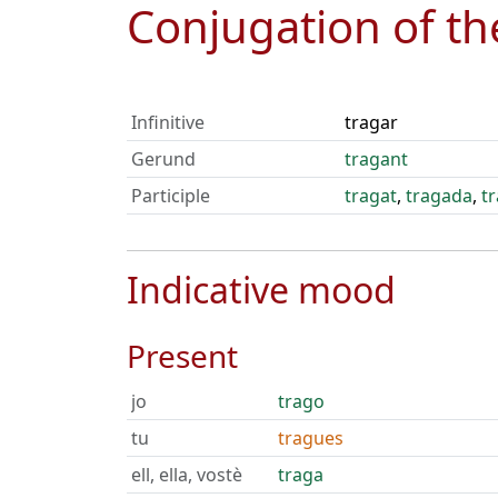
Conjugation of t
Infinitive
tragar
Gerund
tragant
Participle
tragat
,
tragada
,
t
Indicative mood
Present
jo
trago
tu
tragues
ell, ella, vostè
traga