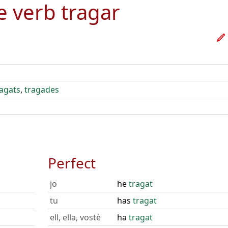
he verb
tragar
ragats
,
tragades
Perfect
jo
he
tragat
tu
has
tragat
ell, ella, vostè
ha
tragat