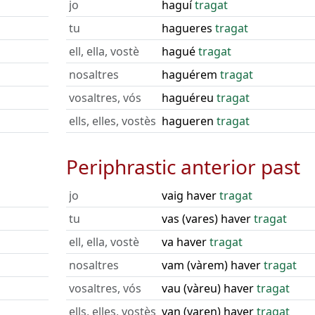
jo
haguí
tragat
tu
hagueres
tragat
ell, ella, vostè
hagué
tragat
nosaltres
haguérem
tragat
vosaltres, vós
haguéreu
tragat
ells, elles, vostès
hagueren
tragat
Periphrastic anterior past
jo
vaig haver
tragat
tu
vas (vares) haver
tragat
ell, ella, vostè
va haver
tragat
nosaltres
vam (vàrem) haver
tragat
vosaltres, vós
vau (vàreu) haver
tragat
ells, elles, vostès
van (varen) haver
tragat