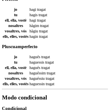
jo
hagi
tragat
tu
hagis
tragat
ell, ella, vostè
hagi
tragat
nosaltres
hàgim
tragat
vosaltres, vós
hàgiu
tragat
ells, elles, vostès
hagin
tragat
Pluscuamperfecto
jo
hagués
tragat
tu
haguessis
tragat
ell, ella, vostè
hagués
tragat
nosaltres
haguéssim
tragat
vosaltres, vós
haguéssiu
tragat
ells, elles, vostès
haguessin
tragat
Modo condicional
Condicional