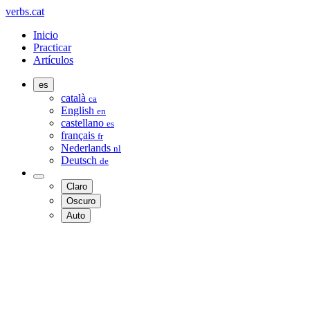
verbs.cat
Inicio
Practicar
Artículos
es
català
ca
English
en
castellano
es
français
fr
Nederlands
nl
Deutsch
de
Claro
Oscuro
Auto