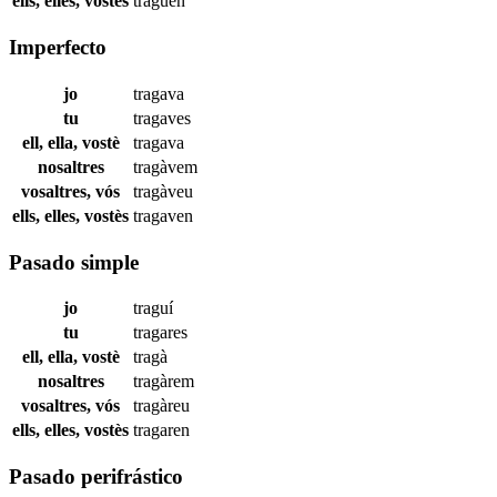
ells, elles, vostès
traguen
Imperfecto
jo
tragava
tu
tragaves
ell, ella, vostè
tragava
nosaltres
tragàvem
vosaltres, vós
tragàveu
ells, elles, vostès
tragaven
Pasado simple
jo
traguí
tu
tragares
ell, ella, vostè
tragà
nosaltres
tragàrem
vosaltres, vós
tragàreu
ells, elles, vostès
tragaren
Pasado perifrástico