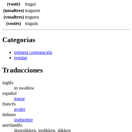
(vostè)
tragui
(nosaltres)
traguem
(vosaltres)
tragueu
(vostès)
traguin
Categorías
primera conjugación
regular
Traducciones
inglés
to swallow
español
tragar
francés
avaler
italiano
inghiottire
neerlandés
doorslikken, inslikken, slikken