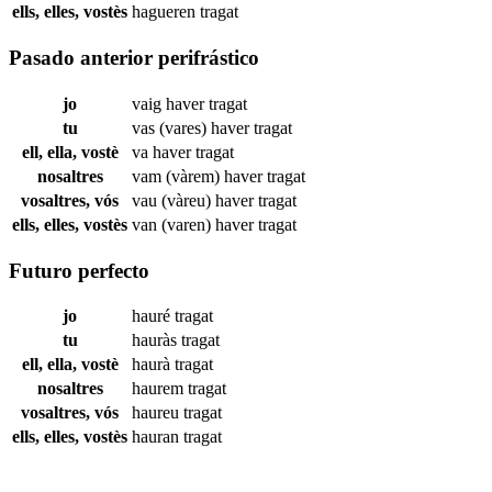
ells, elles, vostès
hagueren
tragat
Pasado anterior perifrástico
jo
vaig haver
tragat
tu
vas (vares) haver
tragat
ell, ella, vostè
va haver
tragat
nosaltres
vam (vàrem) haver
tragat
vosaltres, vós
vau (vàreu) haver
tragat
ells, elles, vostès
van (varen) haver
tragat
Futuro perfecto
jo
hauré
tragat
tu
hauràs
tragat
ell, ella, vostè
haurà
tragat
nosaltres
haurem
tragat
vosaltres, vós
haureu
tragat
ells, elles, vostès
hauran
tragat