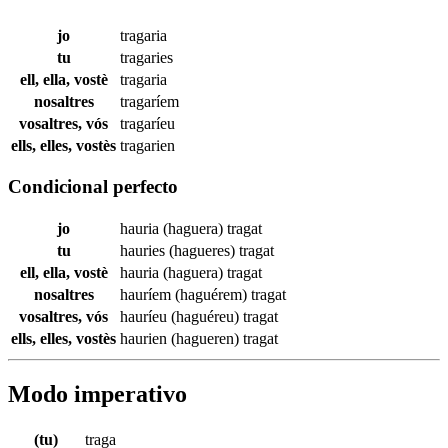
jo
tragaria
tu
tragaries
ell, ella, vostè
tragaria
nosaltres
tragaríem
vosaltres, vós
tragaríeu
ells, elles, vostès
tragarien
Condicional perfecto
jo
hauria (haguera)
tragat
tu
hauries (hagueres)
tragat
ell, ella, vostè
hauria (haguera)
tragat
nosaltres
hauríem (haguérem)
tragat
vosaltres, vós
hauríeu (haguéreu)
tragat
ells, elles, vostès
haurien (hagueren)
tragat
Modo imperativo
(tu)
traga