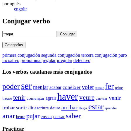
portugués
engolir
Conjugar verbo
Conjugar
Categorías
primera conjugación
segunda conjugación
tercera conjugación
puro
incoativo
pronominal
regular
irregular
defectivo
Los verbos catalanes más conjugados
ser
fer
poder
voler
menjar
conèixer
acabar
rebre
posar
haver
veure
tenir
venir
agrair
començar
canviar
treure
estar
arribar
trobar
sortir
dir
escriure
deure
llegir
aprendre
anar
saber
pujar
enviar
passar
beure
Practicar