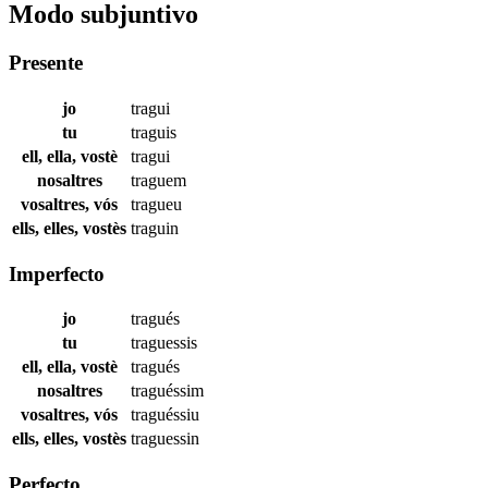
Modo subjuntivo
Presente
jo
tragui
tu
traguis
ell, ella, vostè
tragui
nosaltres
traguem
vosaltres, vós
tragueu
ells, elles, vostès
traguin
Imperfecto
jo
tragués
tu
traguessis
ell, ella, vostè
tragués
nosaltres
traguéssim
vosaltres, vós
traguéssiu
ells, elles, vostès
traguessin
Perfecto