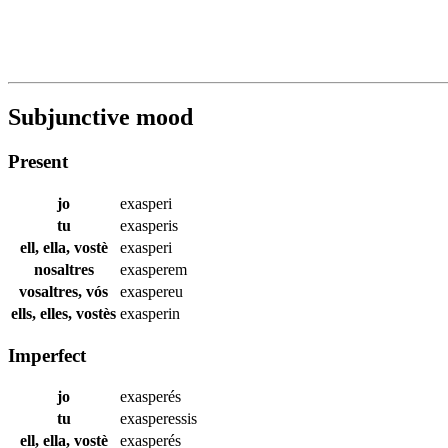
Subjunctive mood
Present
jo
exasperi
tu
exasperis
ell, ella, vostè
exasperi
nosaltres
exasperem
vosaltres, vós
exaspereu
ells, elles, vostès
exasperin
Imperfect
jo
exasperés
tu
exasperessis
ell, ella, vostè
exasperés