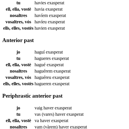
tu
havies
exasperat
ell, ella, vostè
havia
exasperat
nosaltres
havíem
exasperat
vosaltres, vós
havíeu
exasperat
ells, elles, vostès
havien
exasperat
Anterior past
jo
haguí
exasperat
tu
hagueres
exasperat
ell, ella, vostè
hagué
exasperat
nosaltres
haguérem
exasperat
vosaltres, vós
haguéreu
exasperat
ells, elles, vostès
hagueren
exasperat
Periphrastic anterior past
jo
vaig haver
exasperat
tu
vas (vares) haver
exasperat
ell, ella, vostè
va haver
exasperat
nosaltres
vam (vàrem) haver
exasperat