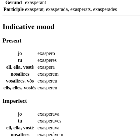
Gerund
exasperant
Participle
exasperat
,
exasperada
,
exasperats
,
exasperades
Indicative mood
Present
jo
exaspero
tu
exasperes
ell, ella, vostè
exaspera
nosaltres
exasperem
vosaltres, vós
exaspereu
ells, elles, vostès
exasperen
Imperfect
jo
exasperava
tu
exasperaves
ell, ella, vostè
exasperava
nosaltres
exasperàvem