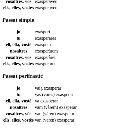
vosaltres, vós
exasperàveu
ells, elles, vostès
exasperaven
Passat simple
jo
exasperí
tu
exasperares
ell, ella, vostè
exasperà
nosaltres
exasperàrem
vosaltres, vós
exasperàreu
ells, elles, vostès
exasperaren
Passat perifràstic
jo
vaig
exasperar
tu
vas (vares)
exasperar
ell, ella, vostè
va
exasperar
nosaltres
vam (vàrem)
exasperar
vosaltres, vós
vau (vàreu)
exasperar
ells, elles, vostès
van (varen)
exasperar