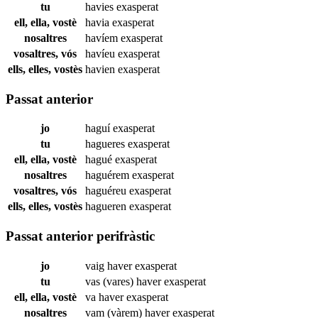
tu
havies
exasperat
ell, ella, vostè
havia
exasperat
nosaltres
havíem
exasperat
vosaltres, vós
havíeu
exasperat
ells, elles, vostès
havien
exasperat
Passat anterior
jo
haguí
exasperat
tu
hagueres
exasperat
ell, ella, vostè
hagué
exasperat
nosaltres
haguérem
exasperat
vosaltres, vós
haguéreu
exasperat
ells, elles, vostès
hagueren
exasperat
Passat anterior perifràstic
jo
vaig haver
exasperat
tu
vas (vares) haver
exasperat
ell, ella, vostè
va haver
exasperat
nosaltres
vam (vàrem) haver
exasperat