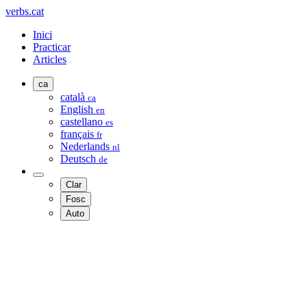
verbs.cat
Inici
Practicar
Articles
ca
català
ca
English
en
castellano
es
français
fr
Nederlands
nl
Deutsch
de
Clar
Fosc
Auto