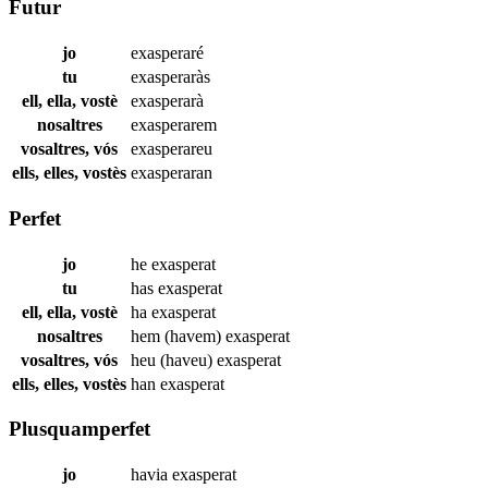
Futur
jo
exasperaré
tu
exasperaràs
ell, ella, vostè
exasperarà
nosaltres
exasperarem
vosaltres, vós
exasperareu
ells, elles, vostès
exasperaran
Perfet
jo
he
exasperat
tu
has
exasperat
ell, ella, vostè
ha
exasperat
nosaltres
hem (havem)
exasperat
vosaltres, vós
heu (haveu)
exasperat
ells, elles, vostès
han
exasperat
Plusquamperfet
jo
havia
exasperat