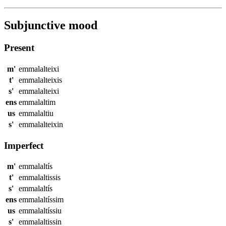
Subjunctive mood
Present
m'
emmalalteixi
t'
emmalalteixis
s'
emmalalteixi
ens
emmalaltim
us
emmalaltiu
s'
emmalalteixin
Imperfect
m'
emmalaltís
t'
emmalaltissis
s'
emmalaltís
ens
emmalaltíssim
us
emmalaltíssiu
s'
emmalaltissin