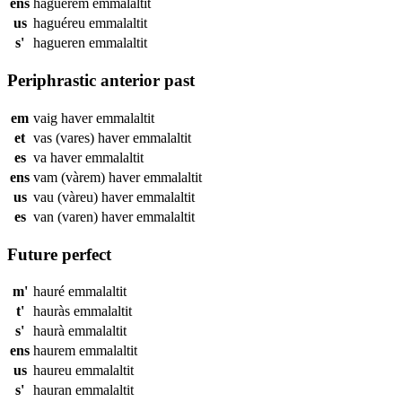
ens
haguérem
emmalaltit
us
haguéreu
emmalaltit
s'
hagueren
emmalaltit
Periphrastic anterior past
em
vaig haver
emmalaltit
et
vas (vares) haver
emmalaltit
es
va haver
emmalaltit
ens
vam (vàrem) haver
emmalaltit
us
vau (vàreu) haver
emmalaltit
es
van (varen) haver
emmalaltit
Future perfect
m'
hauré
emmalaltit
t'
hauràs
emmalaltit
s'
haurà
emmalaltit
ens
haurem
emmalaltit
us
haureu
emmalaltit
s'
hauran
emmalaltit