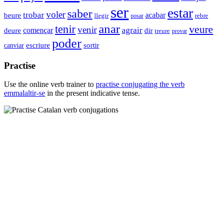
ser
estar
saber
voler
trobar
acabar
beure
llegir
rebre
posar
anar
tenir
veure
venir
començar
agrair
deure
dir
treure
provar
poder
escriure
sortir
canviar
Practise
Use the online verb trainer to
practise conjugating the verb
emmalaltir-se
in the present indicative tense.