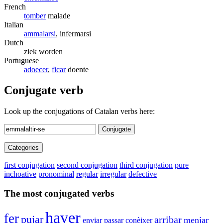
French
tomber
malade
Italian
ammalarsi
, infermarsi
Dutch
ziek worden
Portuguese
adoecer
,
ficar
doente
Conjugate verb
Look up the conjugations of Catalan verbs here:
Conjugate
Categories
first conjugation
second conjugation
third conjugation
pure
inchoative
pronominal
regular
irregular
defective
The most conjugated verbs
haver
fer
pujar
arribar
menjar
conèixer
enviar
passar