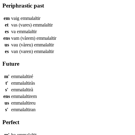
Periphrastic past
em
vaig
emmalaltir
et
vas (vares)
emmalaltir
es
va
emmalaltir
ens
vam (vàrem)
emmalaltir
us
vau (vàreu)
emmalaltir
es
van (varen)
emmalaltir
Future
m'
emmalaltiré
t'
emmalaltiràs
s'
emmalaltirà
ens
emmalaltirem
us
emmalaltireu
s'
emmalaltiran
Perfect
m'
he
emmalaltit