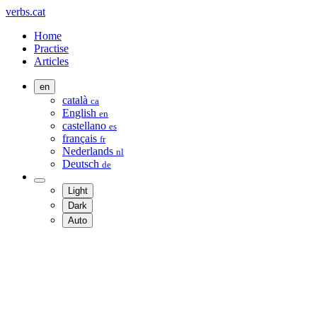
verbs.cat
Home
Practise
Articles
en
català
ca
English
en
castellano
es
français
fr
Nederlands
nl
Deutsch
de
Light
Dark
Auto