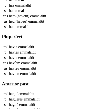
t'
has
emmalaltit
s'
ha
emmalaltit
ens
hem (havem)
emmalaltit
us
heu (haveu)
emmalaltit
s'
han
emmalaltit
Pluperfect
m'
havia
emmalaltit
t'
havies
emmalaltit
s'
havia
emmalaltit
ens
havíem
emmalaltit
us
havíeu
emmalaltit
s'
havien
emmalaltit
Anterior past
m'
haguí
emmalaltit
t'
hagueres
emmalaltit
s'
hagué
emmalaltit