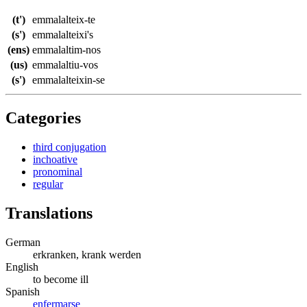
(t')
emmalalteix-te
(s')
emmalalteixi's
(ens)
emmalaltim-nos
(us)
emmalaltiu-vos
(s')
emmalalteixin-se
Categories
third conjugation
inchoative
pronominal
regular
Translations
German
erkranken, krank werden
English
to become ill
Spanish
enfermarse