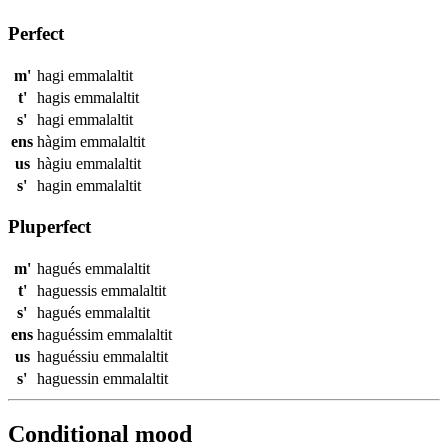
Perfect
m'
hagi
emmalaltit
t'
hagis
emmalaltit
s'
hagi
emmalaltit
ens
hàgim
emmalaltit
us
hàgiu
emmalaltit
s'
hagin
emmalaltit
Pluperfect
m'
hagués
emmalaltit
t'
haguessis
emmalaltit
s'
hagués
emmalaltit
ens
haguéssim
emmalaltit
us
haguéssiu
emmalaltit
s'
haguessin
emmalaltit
Conditional mood