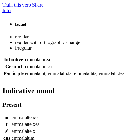
Train this verb
Share
Info
Legend
regular
regular with orthographic change
irregular
Infinitive
emmalaltir-se
Gerund
emmalaltint-se
Participle
emmalaltit
,
emmalaltida
,
emmalaltits
,
emmalaltides
Indicative mood
Present
m'
emmalalteixo
t'
emmalalteixes
s'
emmalalteix
ens
emmalaltim