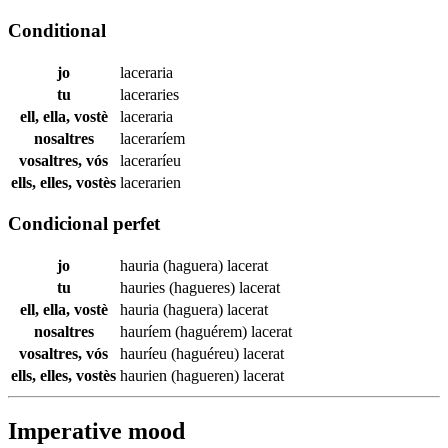
Conditional
jo
laceraria
tu
laceraries
ell, ella, vostè
laceraria
nosaltres
laceraríem
vosaltres, vós
laceraríeu
ells, elles, vostès
lacerarien
Condicional perfet
jo
hauria (haguera)
lacerat
tu
hauries (hagueres)
lacerat
ell, ella, vostè
hauria (haguera)
lacerat
nosaltres
hauríem (haguérem)
lacerat
vosaltres, vós
hauríeu (haguéreu)
lacerat
ells, elles, vostès
haurien (hagueren)
lacerat
Imperative mood