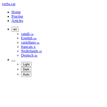
verbs.cat
Home
Practise
Articles
en
català
ca
English
en
castellano
es
français
fr
Nederlands
nl
Deutsch
de
Light
Dark
Auto