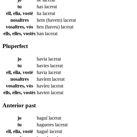
tu
has
lacerat
ell, ella, vostè
ha
lacerat
nosaltres
hem (havem)
lacerat
vosaltres, vós
heu (haveu)
lacerat
ells, elles, vostès
han
lacerat
Pluperfect
jo
havia
lacerat
tu
havies
lacerat
ell, ella, vostè
havia
lacerat
nosaltres
havíem
lacerat
vosaltres, vós
havíeu
lacerat
ells, elles, vostès
havien
lacerat
Anterior past
jo
haguí
lacerat
tu
hagueres
lacerat
ell, ella, vostè
hagué
lacerat