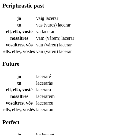
Periphrastic past
jo
vaig
lacerar
tu
vas (vares)
lacerar
ell, ella, vostè
va
lacerar
nosaltres
vam (vàrem)
lacerar
vosaltres, vós
vau (vàreu)
lacerar
ells, elles, vostès
van (varen)
lacerar
Future
jo
laceraré
tu
laceraràs
ell, ella, vostè
lacerarà
nosaltres
lacerarem
vosaltres, vós
lacerareu
ells, elles, vostès
laceraran
Perfect
jo
he
lacerat