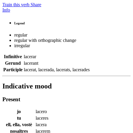
Train this verb
Share
Info
Legend
regular
regular with orthographic change
irregular
Infinitive
lacerar
Gerund
lacerant
Participle
lacerat
,
lacerada
,
lacerats
,
lacerades
Indicative mood
Present
jo
lacero
tu
laceres
ell, ella, vostè
lacera
nosaltres
lacerem