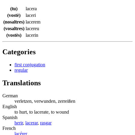
(tu)
lacera
(vostè)
laceri
(nosaltres)
lacerem
(vosaltres)
lacereu
(vostès)
lacerin
Categories
first conjugation
regular
Translations
German
verletzen, verwunden, zerreißen
English
to hurt, to lacerate, to wound
Spanish
herir
,
lacerar
,
rasgar
French
lacérer