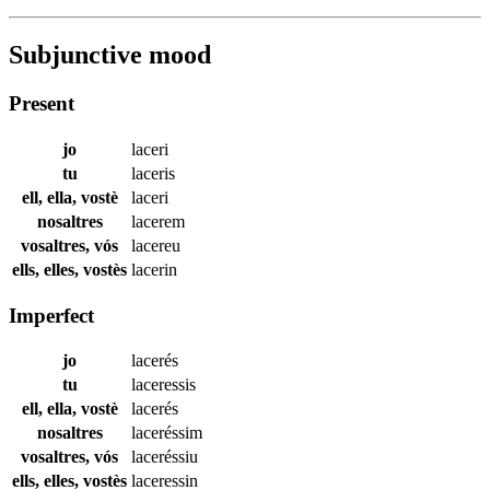
Subjunctive mood
Present
jo
laceri
tu
laceris
ell, ella, vostè
laceri
nosaltres
lacerem
vosaltres, vós
lacereu
ells, elles, vostès
lacerin
Imperfect
jo
lacerés
tu
laceressis
ell, ella, vostè
lacerés
nosaltres
laceréssim
vosaltres, vós
laceréssiu
ells, elles, vostès
laceressin