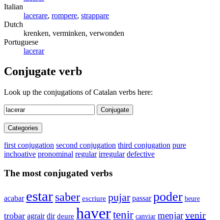
Italian
lacerare
,
rompere
,
strappare
Dutch
krenken, verminken, verwonden
Portuguese
lacerar
Conjugate verb
Look up the conjugations of Catalan verbs here:
Conjugate
Categories
first conjugation
second conjugation
third conjugation
pure
inchoative
pronominal
regular
irregular
defective
The most conjugated verbs
estar
poder
saber
pujar
acabar
passar
escriure
beure
haver
tenir
venir
menjar
trobar
agrair
dir
deure
canviar