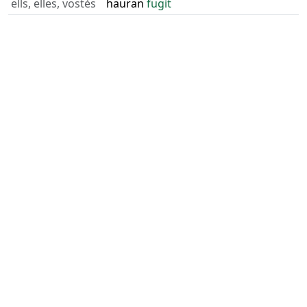
ells, elles, vostès
hauran
fugit