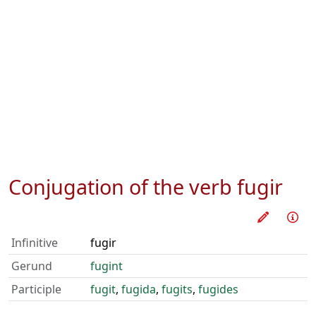
Conjugation of the verb
fugir
Train thi
Inf
Infinitive
fugir
Gerund
fugint
Participle
fugit
,
fugida
,
fugits
,
fugides