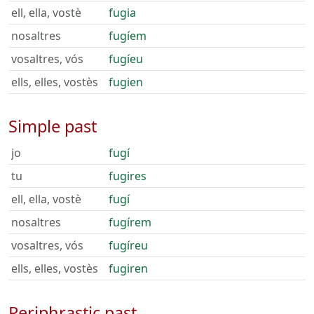
ell, ella, vostè
fugia
nosaltres
fugíem
vosaltres, vós
fugíeu
ells, elles, vostès
fugien
Simple past
jo
fugí
tu
fugires
ell, ella, vostè
fugí
nosaltres
fugírem
vosaltres, vós
fugíreu
ells, elles, vostès
fugiren
Periphrastic past