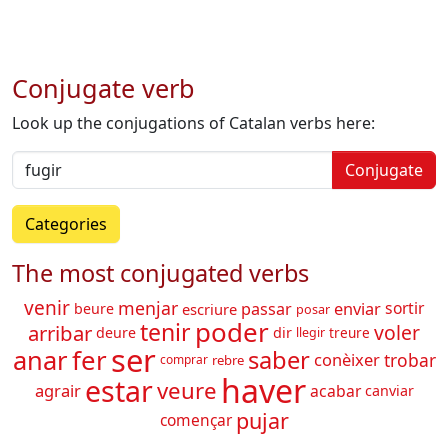
Conjugate verb
Look up the conjugations of Catalan verbs here:
Conjugate
Categories
The most conjugated verbs
venir
menjar
sortir
passar
enviar
beure
escriure
posar
poder
tenir
arribar
voler
deure
dir
treure
llegir
ser
fer
anar
saber
trobar
conèixer
rebre
comprar
haver
estar
veure
agrair
acabar
canviar
pujar
començar