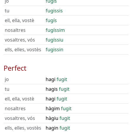
jo
fugís
tu
fugissis
ell, ella, vostè
fugís
nosaltres
fugíssim
vosaltres, vós
fugíssiu
ells, elles, vostès
fugissin
Perfect
jo
hagi
fugit
tu
hagis
fugit
ell, ella, vostè
hagi
fugit
nosaltres
hàgim
fugit
vosaltres, vós
hàgiu
fugit
ells, elles, vostès
hagin
fugit