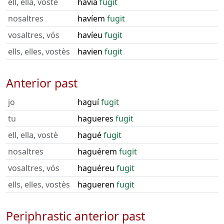
ell, ella, vostè
havia
fugit
nosaltres
havíem
fugit
vosaltres, vós
havíeu
fugit
ells, elles, vostès
havien
fugit
Anterior past
jo
haguí
fugit
tu
hagueres
fugit
ell, ella, vostè
hagué
fugit
nosaltres
haguérem
fugit
vosaltres, vós
haguéreu
fugit
ells, elles, vostès
hagueren
fugit
Periphrastic anterior past