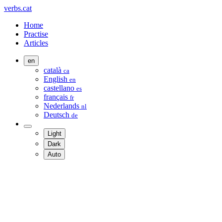
verbs.cat
Home
Practise
Articles
en
català
ca
English
en
castellano
es
français
fr
Nederlands
nl
Deutsch
de
Light
Dark
Auto