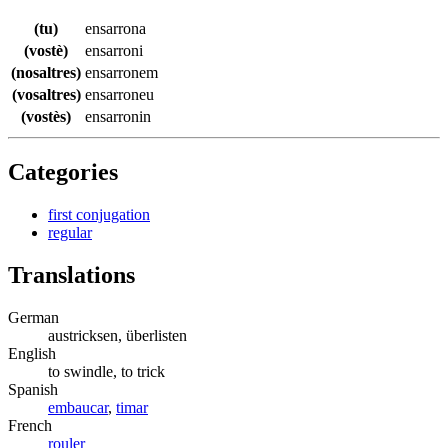
(tu)
ensarrona
(vostè)
ensarroni
(nosaltres)
ensarronem
(vosaltres)
ensarroneu
(vostès)
ensarronin
Categories
first conjugation
regular
Translations
German
austricksen, überlisten
English
to swindle, to trick
Spanish
embaucar
,
timar
French
rouler