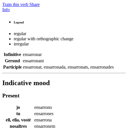
Train this verb
Share
Info
Legend
regular
regular with orthographic change
irregular
Infinitive
ensarronar
Gerund
ensarronant
Participle
ensarronat
,
ensarronada
,
ensarronats
,
ensarronades
Indicative mood
Present
jo
ensarrono
tu
ensarrones
ell, ella, vostè
ensarrona
nosaltres
ensarronem