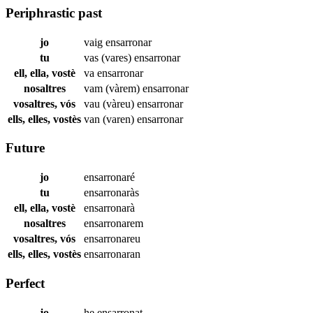
Periphrastic past
jo
vaig
ensarronar
tu
vas (vares)
ensarronar
ell, ella, vostè
va
ensarronar
nosaltres
vam (vàrem)
ensarronar
vosaltres, vós
vau (vàreu)
ensarronar
ells, elles, vostès
van (varen)
ensarronar
Future
jo
ensarronaré
tu
ensarronaràs
ell, ella, vostè
ensarronarà
nosaltres
ensarronarem
vosaltres, vós
ensarronareu
ells, elles, vostès
ensarronaran
Perfect
jo
he
ensarronat