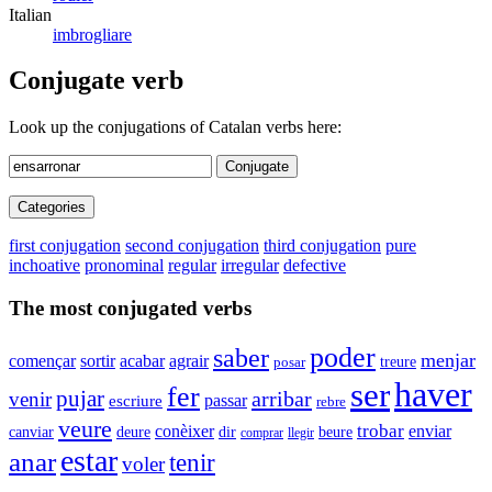
Italian
imbrogliare
Conjugate verb
Look up the conjugations of Catalan verbs here:
Conjugate
Categories
first conjugation
second conjugation
third conjugation
pure
inchoative
pronominal
regular
irregular
defective
The most conjugated verbs
poder
saber
menjar
agrair
començar
sortir
acabar
treure
posar
haver
ser
fer
pujar
arribar
venir
passar
escriure
rebre
veure
conèixer
trobar
enviar
canviar
dir
beure
deure
comprar
llegir
estar
anar
tenir
voler