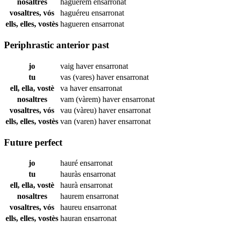
nosaltres
haguérem
ensarronat
vosaltres, vós
haguéreu
ensarronat
ells, elles, vostès
hagueren
ensarronat
Periphrastic anterior past
jo
vaig haver
ensarronat
tu
vas (vares) haver
ensarronat
ell, ella, vostè
va haver
ensarronat
nosaltres
vam (vàrem) haver
ensarronat
vosaltres, vós
vau (vàreu) haver
ensarronat
ells, elles, vostès
van (varen) haver
ensarronat
Future perfect
jo
hauré
ensarronat
tu
hauràs
ensarronat
ell, ella, vostè
haurà
ensarronat
nosaltres
haurem
ensarronat
vosaltres, vós
haureu
ensarronat
ells, elles, vostès
hauran
ensarronat