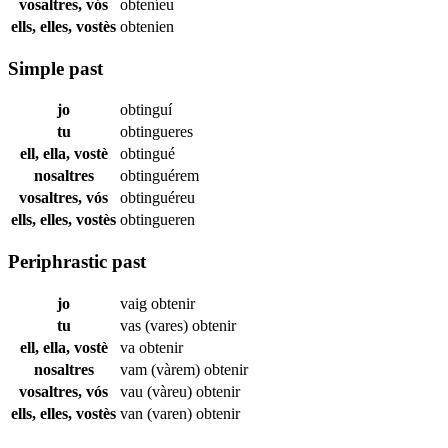
vosaltres, vós
obteníeu
ells, elles, vostès
obtenien
Simple past
jo
obtinguí
tu
obtingueres
ell, ella, vostè
obtingué
nosaltres
obtinguérem
vosaltres, vós
obtinguéreu
ells, elles, vostès
obtingueren
Periphrastic past
jo
vaig
obtenir
tu
vas (vares)
obtenir
ell, ella, vostè
va
obtenir
nosaltres
vam (vàrem)
obtenir
vosaltres, vós
vau (vàreu)
obtenir
ells, elles, vostès
van (varen)
obtenir