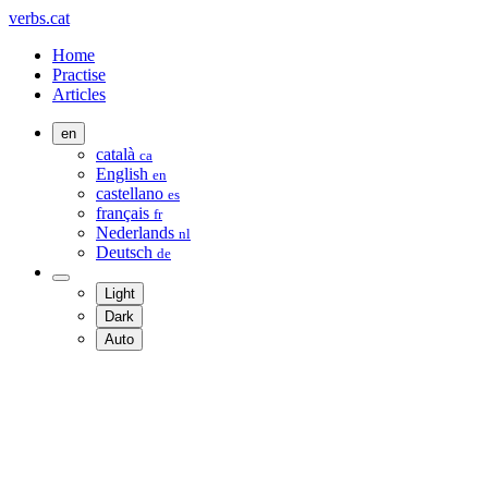
verbs.cat
Home
Practise
Articles
en
català
ca
English
en
castellano
es
français
fr
Nederlands
nl
Deutsch
de
Light
Dark
Auto