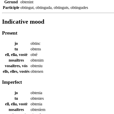
Gerund
obtenint
Participle
obtingut
,
obtinguda
,
obtinguts
,
obtingudes
Indicative mood
Present
jo
obtinc
tu
obtens
ell, ella, vostè
obté
nosaltres
obtenim
vosaltres, vós
obteniu
ells, elles, vostès
obtenen
Imperfect
jo
obtenia
tu
obtenies
ell, ella, vostè
obtenia
nosaltres
obteníem