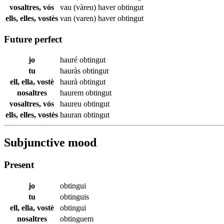
vosaltres, vós
vau (vàreu) haver
obtingut
ells, elles, vostès
van (varen) haver
obtingut
Future perfect
jo
hauré
obtingut
tu
hauràs
obtingut
ell, ella, vostè
haurà
obtingut
nosaltres
haurem
obtingut
vosaltres, vós
haureu
obtingut
ells, elles, vostès
hauran
obtingut
Subjunctive mood
Present
jo
obtingui
tu
obtinguis
ell, ella, vostè
obtingui
nosaltres
obtinguem