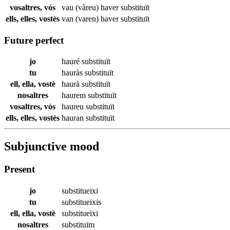
vosaltres, vós
vau (vàreu) haver
substituït
ells, elles, vostès
van (varen) haver
substituït
Future perfect
jo
hauré
substituït
tu
hauràs
substituït
ell, ella, vostè
haurà
substituït
nosaltres
haurem
substituït
vosaltres, vós
haureu
substituït
ells, elles, vostès
hauran
substituït
Subjunctive mood
Present
jo
substitueixi
tu
substitueixis
ell, ella, vostè
substitueixi
nosaltres
substituïm