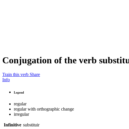
Conjugation of the verb
substit
Train this verb
Share
Info
Legend
regular
regular with orthographic change
irregular
Infinitive
substituir