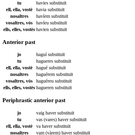
tu
havies
substituït
ell, ella, vostè
havia
substituït
nosaltres
havíem
substituït
vosaltres, vós
havíeu
substituït
ells, elles, vostès
havien
substituït
Anterior past
jo
haguí
substituït
tu
hagueres
substituït
ell, ella, vostè
hagué
substituït
nosaltres
haguérem
substituït
vosaltres, vós
haguéreu
substituït
ells, elles, vostès
hagueren
substituït
Periphrastic anterior past
jo
vaig haver
substituït
tu
vas (vares) haver
substituït
ell, ella, vostè
va haver
substituït
nosaltres
vam (vàrem) haver
substituït