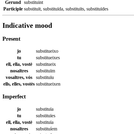
Gerund
substituint
Participle
substituït
,
substituïda
,
substituïts
,
substituïdes
Indicative mood
Present
jo
substitueixo
tu
substitueixes
ell, ella, vostè
substitueix
nosaltres
substituïm
vosaltres, vós
substituïu
ells, elles, vostès
substitueixen
Imperfect
jo
substituïa
tu
substituïes
ell, ella, vostè
substituïa
nosaltres
substituíem