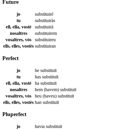
Future
jo
substituiré
tu
substituiràs
ell, ella, vostè
substituirà
nosaltres
substituirem
vosaltres, vós
substituireu
ells, elles, vostès
substituiran
Perfect
jo
he
substituït
tu
has
substituït
ell, ella, vostè
ha
substituït
nosaltres
hem (havem)
substituït
vosaltres, vós
heu (haveu)
substituït
ells, elles, vostès
han
substituït
Pluperfect
jo
havia
substituït