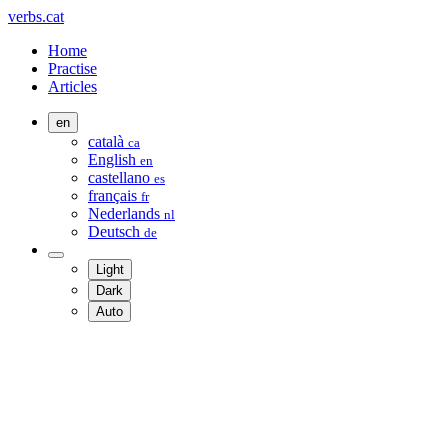
verbs.cat
Home
Practise
Articles
en
català
ca
English
en
castellano
es
français
fr
Nederlands
nl
Deutsch
de
Light
Dark
Auto