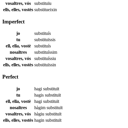
vosaltres, vós
substituïu
ells, elles, vostès
substitueixin
Imperfect
jo
substituís
tu
substituïssis
ell, ella, vostè
substituís
nosaltres
substituíssim
vosaltres, vós
substituíssiu
ells, elles, vostès
substituïssin
Perfect
jo
hagi
substituït
tu
hagis
substituït
ell, ella, vostè
hagi
substituït
nosaltres
hàgim
substituït
vosaltres, vós
hàgiu
substituït
ells, elles, vostès
hagin
substituït