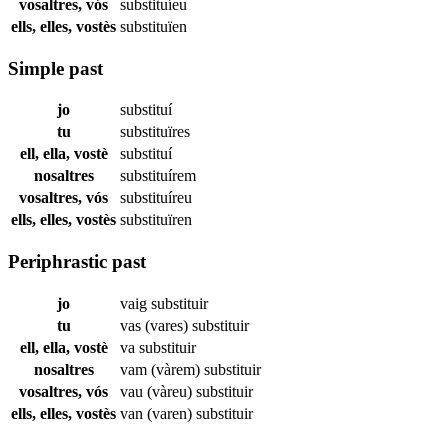
vosaltres, vós
substituíeu
ells, elles, vostès
substituïen
Simple past
jo
substituí
tu
substituïres
ell, ella, vostè
substituí
nosaltres
substituírem
vosaltres, vós
substituíreu
ells, elles, vostès
substituïren
Periphrastic past
jo
vaig
substituir
tu
vas (vares)
substituir
ell, ella, vostè
va
substituir
nosaltres
vam (vàrem)
substituir
vosaltres, vós
vau (vàreu)
substituir
ells, elles, vostès
van (varen)
substituir