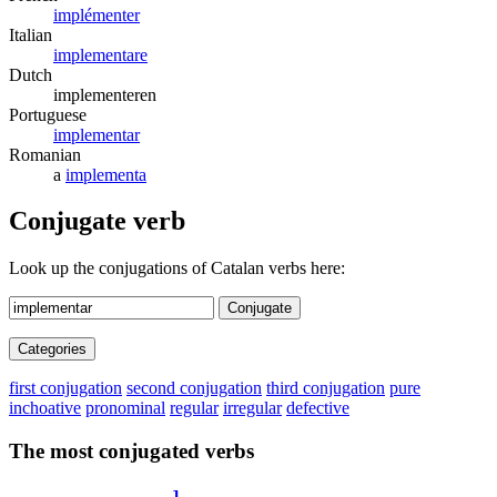
implémenter
Italian
implementare
Dutch
implementeren
Portuguese
implementar
Romanian
a
implementa
Conjugate verb
Look up the conjugations of Catalan verbs here:
Conjugate
Categories
first conjugation
second conjugation
third conjugation
pure
inchoative
pronominal
regular
irregular
defective
The most conjugated verbs