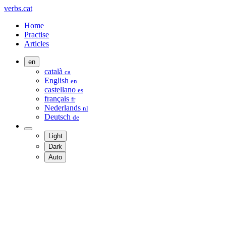
verbs.cat
Home
Practise
Articles
en
català
ca
English
en
castellano
es
français
fr
Nederlands
nl
Deutsch
de
Light
Dark
Auto