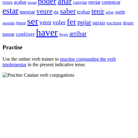
poder
anar
enviar
acabar
començar
canviar
treure
posar
estar
saber
tenir
veure
menjar
trobar
sortir
dir
rebre
ser
fer
pujar
venir
voler
agrair
beure
escriure
deure
aprendre
haver
arribar
conèixer
passar
llegir
Practise
Use the online verb trainer to
practise conjugating the verb
implementar
in the present indicative tense.