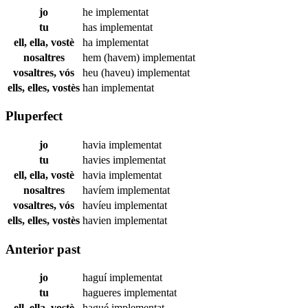
jo
he
implementat
tu
has
implementat
ell, ella, vostè
ha
implementat
nosaltres
hem (havem)
implementat
vosaltres, vós
heu (haveu)
implementat
ells, elles, vostès
han
implementat
Pluperfect
jo
havia
implementat
tu
havies
implementat
ell, ella, vostè
havia
implementat
nosaltres
havíem
implementat
vosaltres, vós
havíeu
implementat
ells, elles, vostès
havien
implementat
Anterior past
jo
haguí
implementat
tu
hagueres
implementat
ell, ella, vostè
hagué
implementat