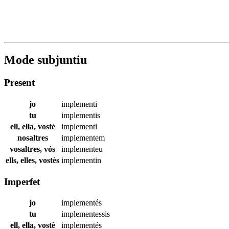
Mode subjuntiu
Present
jo
implementi
tu
implementis
ell, ella, vostè
implementi
nosaltres
implementem
vosaltres, vós
implementeu
ells, elles, vostès
implementin
Imperfet
jo
implementés
tu
implementessis
ell, ella, vostè
implementés