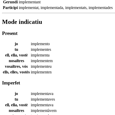
Gerundi
implementant
Participi
implementat
,
implementada
,
implementats
,
implementades
Mode indicatiu
Present
jo
implemento
tu
implementes
ell, ella, vostè
implementa
nosaltres
implementem
vosaltres, vós
implementeu
ells, elles, vostès
implementen
Imperfet
jo
implementava
tu
implementaves
ell, ella, vostè
implementava
nosaltres
implementàvem