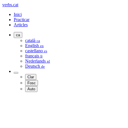
verbs.cat
Inici
Practicar
Articles
ca
català
ca
English
en
castellano
es
français
fr
Nederlands
nl
Deutsch
de
Clar
Fosc
Auto