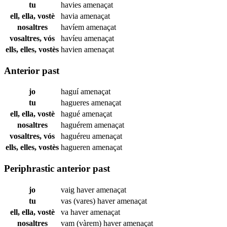
tu
havies
amenaçat
ell, ella, vostè
havia
amenaçat
nosaltres
havíem
amenaçat
vosaltres, vós
havíeu
amenaçat
ells, elles, vostès
havien
amenaçat
Anterior past
jo
haguí
amenaçat
tu
hagueres
amenaçat
ell, ella, vostè
hagué
amenaçat
nosaltres
haguérem
amenaçat
vosaltres, vós
haguéreu
amenaçat
ells, elles, vostès
hagueren
amenaçat
Periphrastic anterior past
jo
vaig haver
amenaçat
tu
vas (vares) haver
amenaçat
ell, ella, vostè
va haver
amenaçat
nosaltres
vam (vàrem) haver
amenaçat