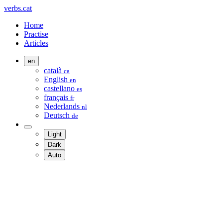
verbs.cat
Home
Practise
Articles
en
català
ca
English
en
castellano
es
français
fr
Nederlands
nl
Deutsch
de
Light
Dark
Auto