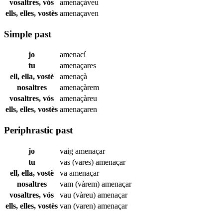
vosaltres, vós
amenaçàveu
ells, elles, vostès
amenaçaven
Simple past
jo
amenací
tu
amenaçares
ell, ella, vostè
amenaçà
nosaltres
amenaçàrem
vosaltres, vós
amenaçàreu
ells, elles, vostès
amenaçaren
Periphrastic past
jo
vaig
amenaçar
tu
vas (vares)
amenaçar
ell, ella, vostè
va
amenaçar
nosaltres
vam (vàrem)
amenaçar
vosaltres, vós
vau (vàreu)
amenaçar
ells, elles, vostès
van (varen)
amenaçar