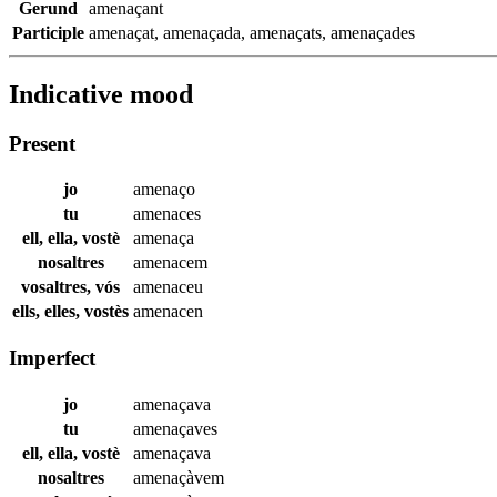
Gerund
amenaçant
Participle
amenaçat
,
amenaçada
,
amenaçats
,
amenaçades
Indicative mood
Present
jo
amenaço
tu
amenaces
ell, ella, vostè
amenaça
nosaltres
amenacem
vosaltres, vós
amenaceu
ells, elles, vostès
amenacen
Imperfect
jo
amenaçava
tu
amenaçaves
ell, ella, vostè
amenaçava
nosaltres
amenaçàvem