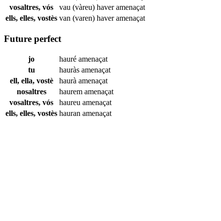
vosaltres, vós
vau (vàreu) haver
amenaçat
ells, elles, vostès
van (varen) haver
amenaçat
Future perfect
jo
hauré
amenaçat
tu
hauràs
amenaçat
ell, ella, vostè
haurà
amenaçat
nosaltres
haurem
amenaçat
vosaltres, vós
haureu
amenaçat
ells, elles, vostès
hauran
amenaçat