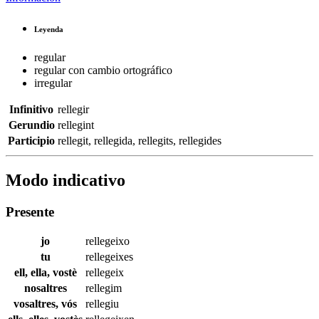
Leyenda
regular
regular con cambio ortográfico
irregular
Infinitivo
rellegir
Gerundio
rellegint
Participio
rellegit
,
rellegida
,
rellegits
,
rellegides
Modo indicativo
Presente
jo
rellegeixo
tu
rellegeixes
ell, ella, vostè
rellegeix
nosaltres
rellegim
vosaltres, vós
rellegiu