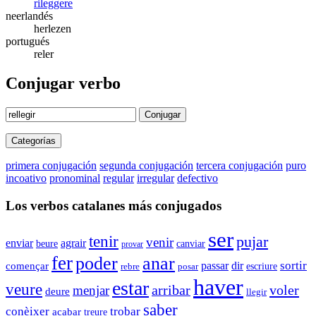
rileggere
neerlandés
herlezen
portugués
reler
Conjugar verbo
Conjugar
Categorías
primera conjugación
segunda conjugación
tercera conjugación
puro
incoativo
pronominal
regular
irregular
defectivo
Los verbos catalanes más conjugados
ser
tenir
pujar
venir
enviar
agrair
beure
canviar
provar
fer
poder
anar
sortir
començar
passar
dir
escriure
rebre
posar
haver
estar
veure
arribar
voler
menjar
deure
llegir
saber
conèixer
trobar
acabar
treure