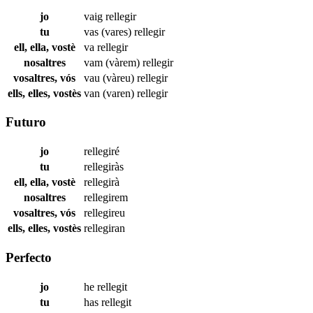
jo
vaig
rellegir
tu
vas (vares)
rellegir
ell, ella, vostè
va
rellegir
nosaltres
vam (vàrem)
rellegir
vosaltres, vós
vau (vàreu)
rellegir
ells, elles, vostès
van (varen)
rellegir
Futuro
jo
rellegiré
tu
rellegiràs
ell, ella, vostè
rellegirà
nosaltres
rellegirem
vosaltres, vós
rellegireu
ells, elles, vostès
rellegiran
Perfecto
jo
he
rellegit
tu
has
rellegit