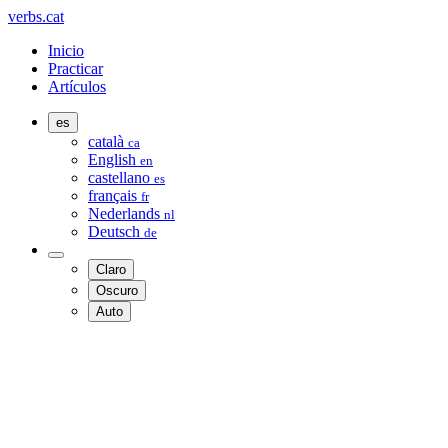
verbs.cat
Inicio
Practicar
Artículos
es
català
ca
English
en
castellano
es
français
fr
Nederlands
nl
Deutsch
de
Claro
Oscuro
Auto