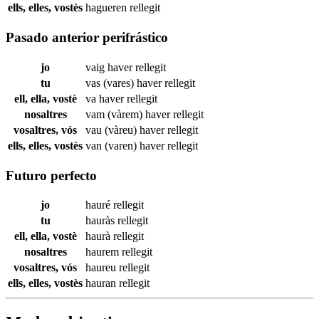
ells, elles, vostès
hagueren
rellegit
Pasado anterior perifrástico
jo
vaig haver
rellegit
tu
vas (vares) haver
rellegit
ell, ella, vostè
va haver
rellegit
nosaltres
vam (vàrem) haver
rellegit
vosaltres, vós
vau (vàreu) haver
rellegit
ells, elles, vostès
van (varen) haver
rellegit
Futuro perfecto
jo
hauré
rellegit
tu
hauràs
rellegit
ell, ella, vostè
haurà
rellegit
nosaltres
haurem
rellegit
vosaltres, vós
haureu
rellegit
ells, elles, vostès
hauran
rellegit