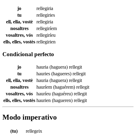
jo
rellegiria
tu
rellegiries
ell, ella, vostè
rellegiria
nosaltres
rellegiríem
vosaltres, vós
rellegiríeu
ells, elles, vostès
rellegirien
Condicional perfecto
jo
hauria (haguera)
rellegit
tu
hauries (hagueres)
rellegit
ell, ella, vostè
hauria (haguera)
rellegit
nosaltres
hauríem (haguérem)
rellegit
vosaltres, vós
hauríeu (haguéreu)
rellegit
ells, elles, vostès
haurien (hagueren)
rellegit
Modo imperativo
(tu)
rellegeix