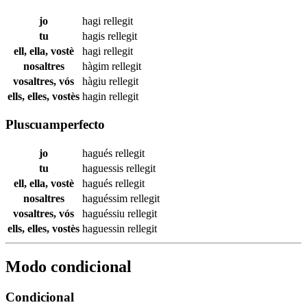
jo
hagi
rellegit
tu
hagis
rellegit
ell, ella, vostè
hagi
rellegit
nosaltres
hàgim
rellegit
vosaltres, vós
hàgiu
rellegit
ells, elles, vostès
hagin
rellegit
Pluscuamperfecto
jo
hagués
rellegit
tu
haguessis
rellegit
ell, ella, vostè
hagués
rellegit
nosaltres
haguéssim
rellegit
vosaltres, vós
haguéssiu
rellegit
ells, elles, vostès
haguessin
rellegit
Modo condicional
Condicional