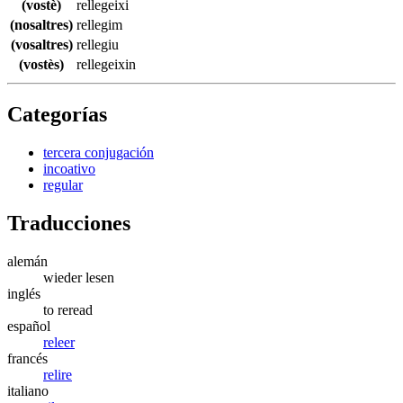
(vostè)
rellegeixi
(nosaltres)
rellegim
(vosaltres)
rellegiu
(vostès)
rellegeixin
Categorías
tercera conjugación
incoativo
regular
Traducciones
alemán
wieder lesen
inglés
to reread
español
releer
francés
relire
italiano