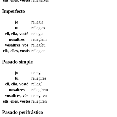
ells, elles, vostès
rellegeixen
Imperfecto
jo
rellegia
tu
rellegies
ell, ella, vostè
rellegia
nosaltres
rellegíem
vosaltres, vós
rellegíeu
ells, elles, vostès
rellegien
Pasado simple
jo
rellegí
tu
rellegires
ell, ella, vostè
rellegí
nosaltres
rellegírem
vosaltres, vós
rellegíreu
ells, elles, vostès
rellegiren
Pasado perifrástico