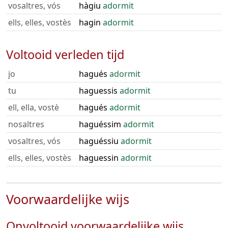
vosaltres, vós
hàgiu
adormit
ells, elles, vostès
hagin
adormit
Voltooid verleden tijd
jo
hagués
adormit
tu
haguessis
adormit
ell, ella, vostè
hagués
adormit
nosaltres
haguéssim
adormit
vosaltres, vós
haguéssiu
adormit
ells, elles, vostès
haguessin
adormit
Voorwaardelijke wijs
Onvoltooid voorwaardelijke wijs