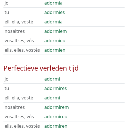
jo
adormia
tu
adormies
ell, ella, vostè
adormia
nosaltres
adormíem
vosaltres, vós
adormíeu
ells, elles, vostès
adormien
Perfectieve verleden tijd
jo
adormí
tu
adormires
ell, ella, vostè
adormí
nosaltres
adormírem
vosaltres, vós
adormíreu
ells, elles, vostès
adormiren