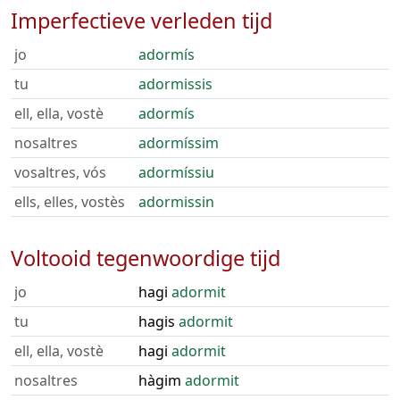
Imperfectieve verleden tijd
jo
adormís
tu
adormissis
ell, ella, vostè
adormís
nosaltres
adormíssim
vosaltres, vós
adormíssiu
ells, elles, vostès
adormissin
Voltooid tegenwoordige tijd
jo
hagi
adormit
tu
hagis
adormit
ell, ella, vostè
hagi
adormit
nosaltres
hàgim
adormit