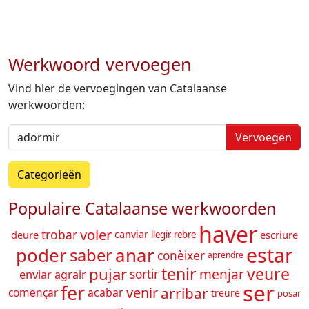
Werkwoord vervoegen
Vind hier de vervoegingen van Catalaanse
werkwoorden:
Vervoegen
Categorieën
Populaire Catalaanse werkwoorden
haver
voler
trobar
deure
canviar
escriure
llegir
rebre
estar
poder
anar
saber
conèixer
aprendre
tenir
veure
pujar
menjar
enviar
sortir
agrair
ser
fer
venir
arribar
començar
acabar
treure
posar