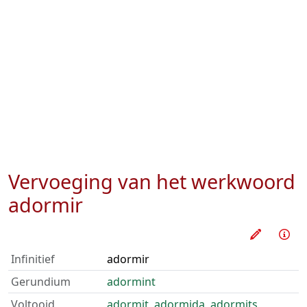
Vervoeging van het werkwoord
adormir
Oefen d
Inf
Infinitief
adormir
Gerundium
adormint
Voltooid
adormit
,
adormida
,
adormits
,