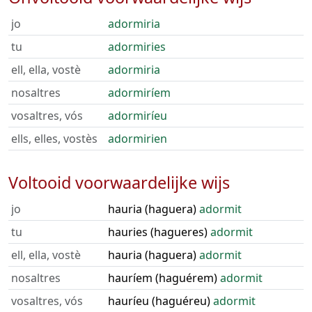
jo
adormiria
tu
adormiries
ell, ella, vostè
adormiria
nosaltres
adormiríem
vosaltres, vós
adormiríeu
ells, elles, vostès
adormirien
Voltooid voorwaardelijke wijs
jo
hauria (haguera)
adormit
tu
hauries (hagueres)
adormit
ell, ella, vostè
hauria (haguera)
adormit
nosaltres
hauríem (haguérem)
adormit
vosaltres, vós
hauríeu (haguéreu)
adormit