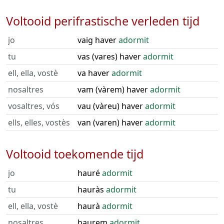
Voltooid perifrastische verleden tijd
jo
vaig haver
adormit
tu
vas (vares) haver
adormit
ell, ella, vostè
va haver
adormit
nosaltres
vam (vàrem) haver
adormit
vosaltres, vós
vau (vàreu) haver
adormit
ells, elles, vostès
van (varen) haver
adormit
Voltooid toekomende tijd
jo
hauré
adormit
tu
hauràs
adormit
ell, ella, vostè
haurà
adormit
nosaltres
haurem
adormit