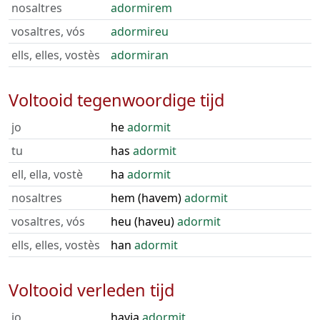
nosaltres
adormirem
vosaltres, vós
adormireu
ells, elles, vostès
adormiran
Voltooid tegenwoordige tijd
jo
he
adormit
tu
has
adormit
ell, ella, vostè
ha
adormit
nosaltres
hem (havem)
adormit
vosaltres, vós
heu (haveu)
adormit
ells, elles, vostès
han
adormit
Voltooid verleden tijd
jo
havia
adormit