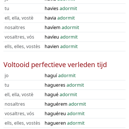
tu
havies
adormit
ell, ella, vostè
havia
adormit
nosaltres
havíem
adormit
vosaltres, vós
havíeu
adormit
ells, elles, vostès
havien
adormit
Voltooid perfectieve verleden tijd
jo
haguí
adormit
tu
hagueres
adormit
ell, ella, vostè
hagué
adormit
nosaltres
haguérem
adormit
vosaltres, vós
haguéreu
adormit
ells, elles, vostès
hagueren
adormit