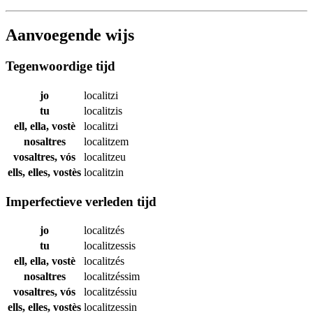
Aanvoegende wijs
Tegenwoordige tijd
jo
localitzi
tu
localitzis
ell, ella, vostè
localitzi
nosaltres
localitzem
vosaltres, vós
localitzeu
ells, elles, vostès
localitzin
Imperfectieve verleden tijd
jo
localitzés
tu
localitzessis
ell, ella, vostè
localitzés
nosaltres
localitzéssim
vosaltres, vós
localitzéssiu
ells, elles, vostès
localitzessin