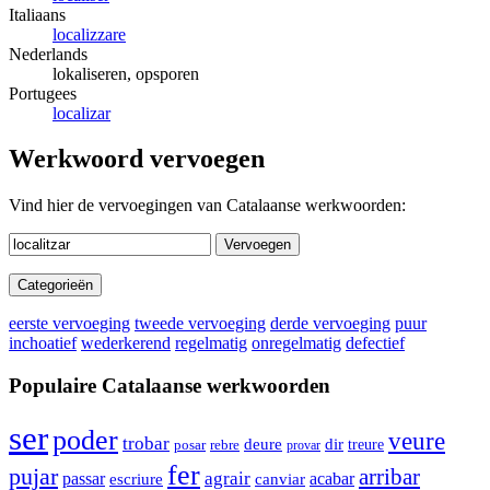
Italiaans
localizzare
Nederlands
lokaliseren, opsporen
Portugees
localizar
Werkwoord vervoegen
Vind hier de vervoegingen van Catalaanse werkwoorden:
Vervoegen
Categorieën
eerste vervoeging
tweede vervoeging
derde vervoeging
puur
inchoatief
wederkerend
regelmatig
onregelmatig
defectief
Populaire Catalaanse werkwoorden
ser
poder
veure
trobar
deure
dir
treure
posar
rebre
provar
fer
pujar
arribar
agrair
passar
acabar
escriure
canviar