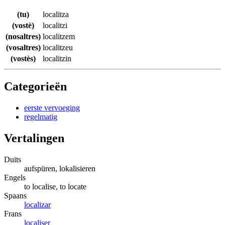
(tu)
localitza
(vostè)
localitzi
(nosaltres)
localitzem
(vosaltres)
localitzeu
(vostès)
localitzin
Categorieën
eerste vervoeging
regelmatig
Vertalingen
Duits
aufspüren, lokalisieren
Engels
to localise, to locate
Spaans
localizar
Frans
localiser