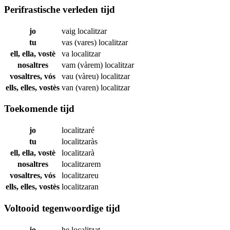
Perifrastische verleden tijd
jo
vaig
localitzar
tu
vas (vares)
localitzar
ell, ella, vostè
va
localitzar
nosaltres
vam (vàrem)
localitzar
vosaltres, vós
vau (vàreu)
localitzar
ells, elles, vostès
van (varen)
localitzar
Toekomende tijd
jo
localitzaré
tu
localitzaràs
ell, ella, vostè
localitzarà
nosaltres
localitzarem
vosaltres, vós
localitzareu
ells, elles, vostès
localitzaran
Voltooid tegenwoordige tijd
jo
he
localitzat