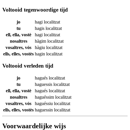
Voltooid tegenwoordige tijd
jo
hagi
localitzat
tu
hagis
localitzat
ell, ella, vostè
hagi
localitzat
nosaltres
hàgim
localitzat
vosaltres, vós
hàgiu
localitzat
ells, elles, vostès
hagin
localitzat
Voltooid verleden tijd
jo
hagués
localitzat
tu
haguessis
localitzat
ell, ella, vostè
hagués
localitzat
nosaltres
haguéssim
localitzat
vosaltres, vós
haguéssiu
localitzat
ells, elles, vostès
haguessin
localitzat
Voorwaardelijke wijs