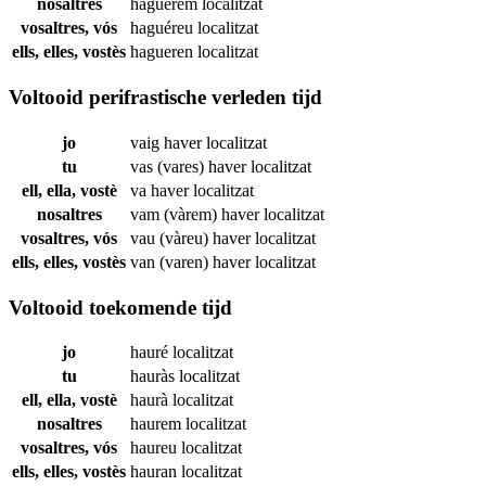
nosaltres
haguérem
localitzat
vosaltres, vós
haguéreu
localitzat
ells, elles, vostès
hagueren
localitzat
Voltooid perifrastische verleden tijd
jo
vaig haver
localitzat
tu
vas (vares) haver
localitzat
ell, ella, vostè
va haver
localitzat
nosaltres
vam (vàrem) haver
localitzat
vosaltres, vós
vau (vàreu) haver
localitzat
ells, elles, vostès
van (varen) haver
localitzat
Voltooid toekomende tijd
jo
hauré
localitzat
tu
hauràs
localitzat
ell, ella, vostè
haurà
localitzat
nosaltres
haurem
localitzat
vosaltres, vós
haureu
localitzat
ells, elles, vostès
hauran
localitzat