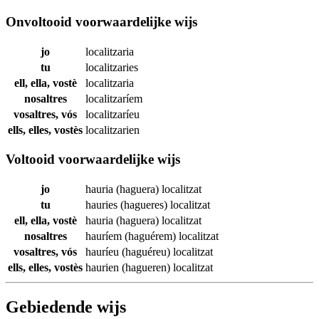
Onvoltooid voorwaardelijke wijs
jo
localitzaria
tu
localitzaries
ell, ella, vostè
localitzaria
nosaltres
localitzaríem
vosaltres, vós
localitzaríeu
ells, elles, vostès
localitzarien
Voltooid voorwaardelijke wijs
jo
hauria (haguera)
localitzat
tu
hauries (hagueres)
localitzat
ell, ella, vostè
hauria (haguera)
localitzat
nosaltres
hauríem (haguérem)
localitzat
vosaltres, vós
hauríeu (haguéreu)
localitzat
ells, elles, vostès
haurien (hagueren)
localitzat
Gebiedende wijs