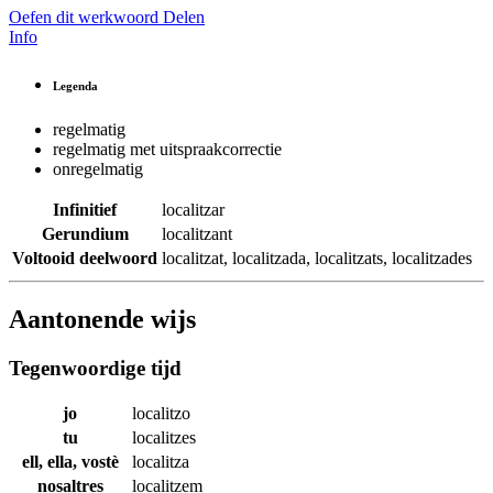
Oefen dit werkwoord
Delen
Info
Legenda
regelmatig
regelmatig met uitspraakcorrectie
onregelmatig
Infinitief
localitzar
Gerundium
localitzant
Voltooid deelwoord
localitzat
,
localitzada
,
localitzats
,
localitzades
Aantonende wijs
Tegenwoordige tijd
jo
localitzo
tu
localitzes
ell, ella, vostè
localitza
nosaltres
localitzem