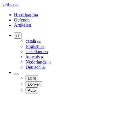
verbs.cat
Hoofdpagina
Oefenen
Artikelen
nl
català
ca
English
en
castellano
es
français
fr
Nederlands
nl
Deutsch
de
Licht
Donker
Auto