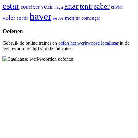
estar
anar
tenir
saber
venir
conèixer
enviar
llegir
haver
voler
menjar
sortir
començar
beure
Oefenen
Gebruik de online trainer en
oefen het werkwoord
localitzar
in de
tegenwoordige tijd van de indicatief.