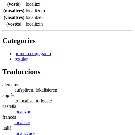
(vostè)
localitzi
(nosaltres)
localitzem
(vosaltres)
localitzeu
(vostès)
localitzin
Categories
primera conjugació
regular
Traduccions
alemany
aufspüren, lokalisieren
anglès
to localise, to locate
castellà
localizar
francès
localiser
italià
localizzare