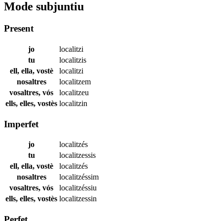
Mode subjuntiu
Present
jo
localitzi
tu
localitzis
ell, ella, vostè
localitzi
nosaltres
localitzem
vosaltres, vós
localitzeu
ells, elles, vostès
localitzin
Imperfet
jo
localitzés
tu
localitzessis
ell, ella, vostè
localitzés
nosaltres
localitzéssim
vosaltres, vós
localitzéssiu
ells, elles, vostès
localitzessin
Perfet