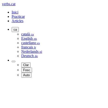
verbs.cat
Inici
Practicar
Articles
ca
català
ca
English
en
castellano
es
français
fr
Nederlands
nl
Deutsch
de
Clar
Fosc
Auto