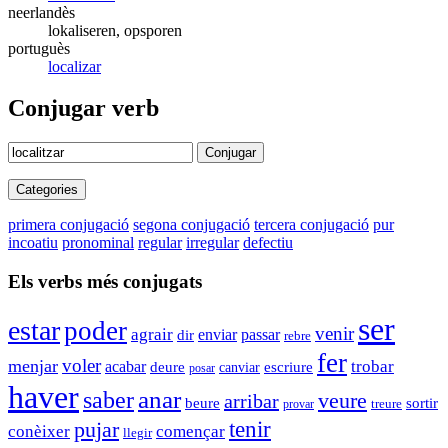
neerlandès
lokaliseren, opsporen
portuguès
localizar
Conjugar verb
Conjugar
Categories
primera conjugació
segona conjugació
tercera conjugació
pur
incoatiu
pronominal
regular
irregular
defectiu
Els verbs més conjugats
ser
estar
poder
venir
agrair
enviar
passar
dir
rebre
fer
voler
menjar
trobar
acabar
deure
escriure
canviar
posar
haver
anar
saber
veure
arribar
beure
sortir
treure
provar
tenir
pujar
conèixer
començar
llegir