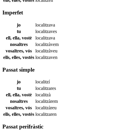
ells, elles, vostès
localitzen
Imperfet
jo
localitzava
tu
localitzaves
ell, ella, vostè
localitzava
nosaltres
localitzàvem
vosaltres, vós
localitzàveu
ells, elles, vostès
localitzaven
Passat simple
jo
localitzí
tu
localitzares
ell, ella, vostè
localitzà
nosaltres
localitzàrem
vosaltres, vós
localitzàreu
ells, elles, vostès
localitzaren
Passat perifràstic