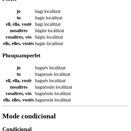
jo
hagi
localitzat
tu
hagis
localitzat
ell, ella, vostè
hagi
localitzat
nosaltres
hàgim
localitzat
vosaltres, vós
hàgiu
localitzat
ells, elles, vostès
hagin
localitzat
Plusquamperfet
jo
hagués
localitzat
tu
haguessis
localitzat
ell, ella, vostè
hagués
localitzat
nosaltres
haguéssim
localitzat
vosaltres, vós
haguéssiu
localitzat
ells, elles, vostès
haguessin
localitzat
Mode condicional
Condicional