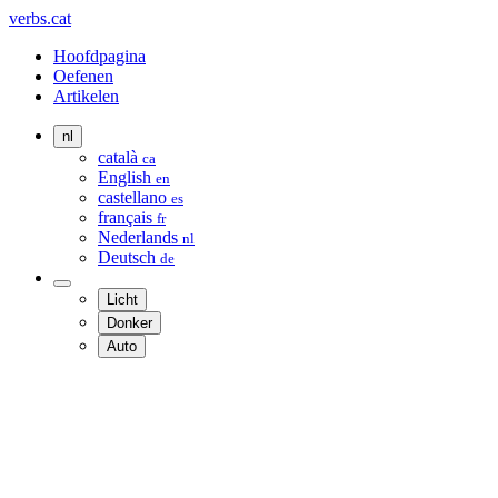
verbs.cat
Hoofdpagina
Oefenen
Artikelen
nl
català
ca
English
en
castellano
es
français
fr
Nederlands
nl
Deutsch
de
Licht
Donker
Auto