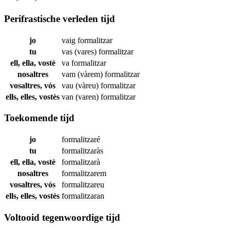
Perifrastische verleden tijd
jo
vaig
formalitzar
tu
vas (vares)
formalitzar
ell, ella, vostè
va
formalitzar
nosaltres
vam (vàrem)
formalitzar
vosaltres, vós
vau (vàreu)
formalitzar
ells, elles, vostès
van (varen)
formalitzar
Toekomende tijd
jo
formalitzaré
tu
formalitzaràs
ell, ella, vostè
formalitzarà
nosaltres
formalitzarem
vosaltres, vós
formalitzareu
ells, elles, vostès
formalitzaran
Voltooid tegenwoordige tijd