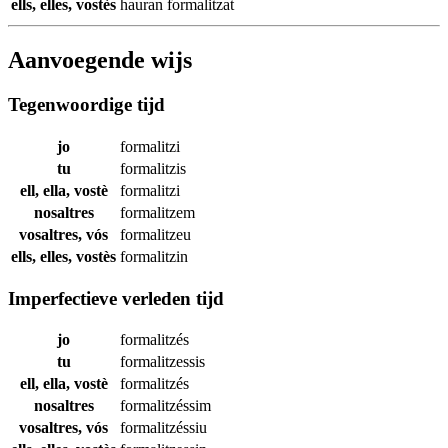
ells, elles, vostès
hauran
formalitzat
Aanvoegende wijs
Tegenwoordige tijd
jo
formalitzi
tu
formalitzis
ell, ella, vostè
formalitzi
nosaltres
formalitzem
vosaltres, vós
formalitzeu
ells, elles, vostès
formalitzin
Imperfectieve verleden tijd
jo
formalitzés
tu
formalitzessis
ell, ella, vostè
formalitzés
nosaltres
formalitzéssim
vosaltres, vós
formalitzéssiu