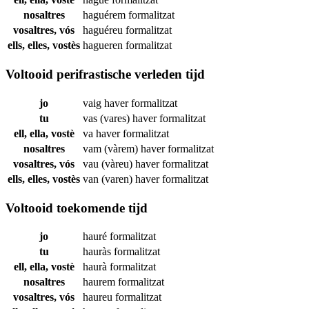
nosaltres
haguérem
formalitzat
vosaltres, vós
haguéreu
formalitzat
ells, elles, vostès
hagueren
formalitzat
Voltooid perifrastische verleden tijd
jo
vaig haver
formalitzat
tu
vas (vares) haver
formalitzat
ell, ella, vostè
va haver
formalitzat
nosaltres
vam (vàrem) haver
formalitzat
vosaltres, vós
vau (vàreu) haver
formalitzat
ells, elles, vostès
van (varen) haver
formalitzat
Voltooid toekomende tijd
jo
hauré
formalitzat
tu
hauràs
formalitzat
ell, ella, vostè
haurà
formalitzat
nosaltres
haurem
formalitzat
vosaltres, vós
haureu
formalitzat