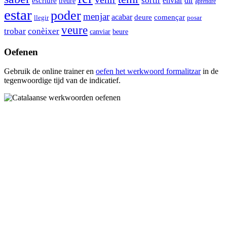
sortir
enviar
dir
escriure
treure
aprendre
estar
poder
menjar
acabar
començar
deure
llegir
posar
veure
trobar
conèixer
canviar
beure
Oefenen
Gebruik de online trainer en
oefen het werkwoord
formalitzar
in de
tegenwoordige tijd van de indicatief.