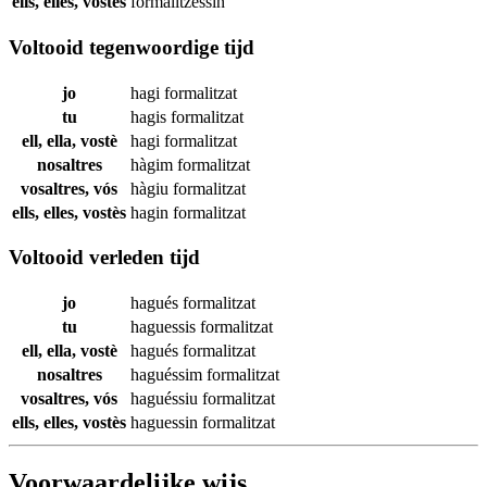
ells, elles, vostès
formalitzessin
Voltooid tegenwoordige tijd
jo
hagi
formalitzat
tu
hagis
formalitzat
ell, ella, vostè
hagi
formalitzat
nosaltres
hàgim
formalitzat
vosaltres, vós
hàgiu
formalitzat
ells, elles, vostès
hagin
formalitzat
Voltooid verleden tijd
jo
hagués
formalitzat
tu
haguessis
formalitzat
ell, ella, vostè
hagués
formalitzat
nosaltres
haguéssim
formalitzat
vosaltres, vós
haguéssiu
formalitzat
ells, elles, vostès
haguessin
formalitzat
Voorwaardelijke wijs