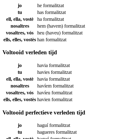
jo
he
formalitzat
tu
has
formalitzat
ell, ella, vostè
ha
formalitzat
nosaltres
hem (havem)
formalitzat
vosaltres, vós
heu (haveu)
formalitzat
ells, elles, vostès
han
formalitzat
Voltooid verleden tijd
jo
havia
formalitzat
tu
havies
formalitzat
ell, ella, vostè
havia
formalitzat
nosaltres
havíem
formalitzat
vosaltres, vós
havíeu
formalitzat
ells, elles, vostès
havien
formalitzat
Voltooid perfectieve verleden tijd
jo
haguí
formalitzat
tu
hagueres
formalitzat
ell, ella, vostè
hagué
formalitzat