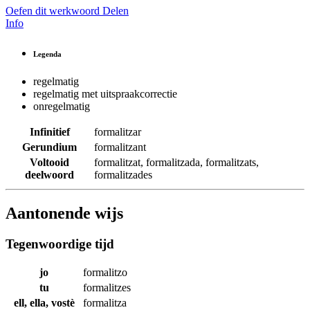
Oefen dit werkwoord
Delen
Info
Legenda
regelmatig
regelmatig met uitspraakcorrectie
onregelmatig
Infinitief
formalitzar
Gerundium
formalitzant
Voltooid
formalitzat
,
formalitzada
,
formalitzats
,
deelwoord
formalitzades
Aantonende wijs
Tegenwoordige tijd
jo
formalitzo
tu
formalitzes
ell, ella, vostè
formalitza