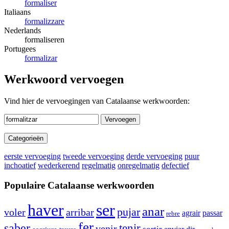
formaliser
Italiaans
formalizzare
Nederlands
formaliseren
Portugees
formalizar
Werkwoord vervoegen
Vind hier de vervoegingen van Catalaanse werkwoorden:
Vervoegen
Categorieën
eerste vervoeging
tweede vervoeging
derde vervoeging
puur
inchoatief
wederkerend
regelmatig
onregelmatig
defectief
Populaire Catalaanse werkwoorden
haver
ser
anar
pujar
voler
arribar
agrair
passar
rebre
fer
saber
tenir
venir