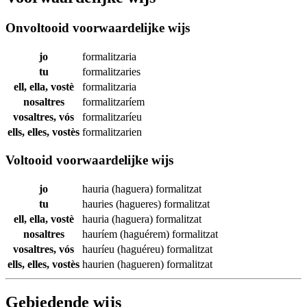
Onvoltooid voorwaardelijke wijs
jo
formalitzaria
tu
formalitzaries
ell, ella, vostè
formalitzaria
nosaltres
formalitzaríem
vosaltres, vós
formalitzaríeu
ells, elles, vostès
formalitzarien
Voltooid voorwaardelijke wijs
jo
hauria (haguera)
formalitzat
tu
hauries (hagueres)
formalitzat
ell, ella, vostè
hauria (haguera)
formalitzat
nosaltres
hauríem (haguérem)
formalitzat
vosaltres, vós
hauríeu (haguéreu)
formalitzat
ells, elles, vostès
haurien (hagueren)
formalitzat
Gebiedende wijs