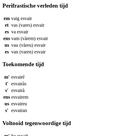
Perifrastische verleden tijd
em
vaig
esvair
et
vas (vares)
esvair
es
va
esvair
ens
vam (vàrem)
esvair
us
vau (vàreu)
esvair
es
van (varen)
esvair
Toekomende tijd
m'
esvairé
t'
esvairàs
s'
esvairà
ens
esvairem
us
esvaireu
s'
esvairan
Voltooid tegenwoordige tijd
m'
he
esvaït