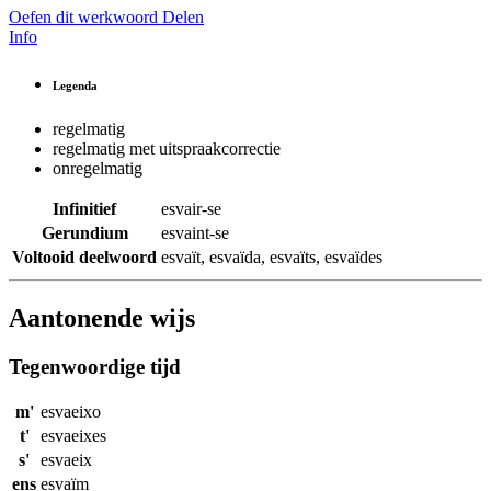
Oefen dit werkwoord
Delen
Info
Legenda
regelmatig
regelmatig met uitspraakcorrectie
onregelmatig
Infinitief
esvair-se
Gerundium
esvaint-se
Voltooid deelwoord
esvaït
,
esvaïda
,
esvaïts
,
esvaïdes
Aantonende wijs
Tegenwoordige tijd
m'
esvaeixo
t'
esvaeixes
s'
esvaeix
ens
esvaïm