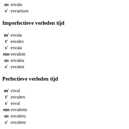
us
esvaïu
s'
esvaeixen
Imperfectieve verleden tijd
m'
esvaïa
t'
esvaïes
s'
esvaïa
ens
esvaíem
us
esvaíeu
s'
esvaïen
Perfectieve verleden tijd
m'
esvaí
t'
esvaïres
s'
esvaí
ens
esvaírem
us
esvaíreu
s'
esvaïren