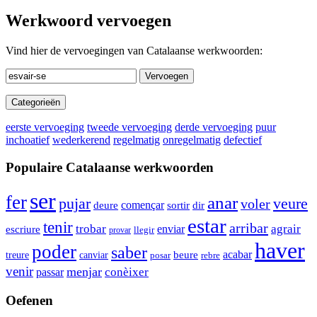
Werkwoord vervoegen
Vind hier de vervoegingen van Catalaanse werkwoorden:
Vervoegen
Categorieën
eerste vervoeging
tweede vervoeging
derde vervoeging
puur
inchoatief
wederkerend
regelmatig
onregelmatig
defectief
Populaire Catalaanse werkwoorden
ser
fer
anar
pujar
veure
voler
començar
sortir
deure
dir
estar
tenir
arribar
trobar
enviar
agrair
escriure
llegir
provar
haver
poder
saber
acabar
canviar
beure
treure
rebre
posar
venir
menjar
conèixer
passar
Oefenen