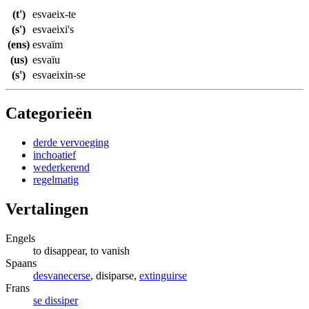
(t')
esvaeix-te
(s')
esvaeixi's
(ens)
esvaïm
(us)
esvaïu
(s')
esvaeixin-se
Categorieën
derde vervoeging
inchoatief
wederkerend
regelmatig
Vertalingen
Engels
to disappear, to vanish
Spaans
desvanecerse
, disiparse,
extinguirse
Frans
se dissiper