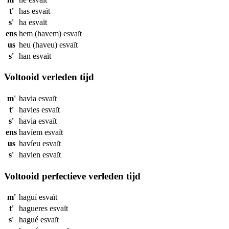
t'
has
esvaït
s'
ha
esvaït
ens
hem (havem)
esvaït
us
heu (haveu)
esvaït
s'
han
esvaït
Voltooid verleden tijd
m'
havia
esvaït
t'
havies
esvaït
s'
havia
esvaït
ens
havíem
esvaït
us
havíeu
esvaït
s'
havien
esvaït
Voltooid perfectieve verleden tijd
m'
haguí
esvaït
t'
hagueres
esvaït
s'
hagué
esvaït