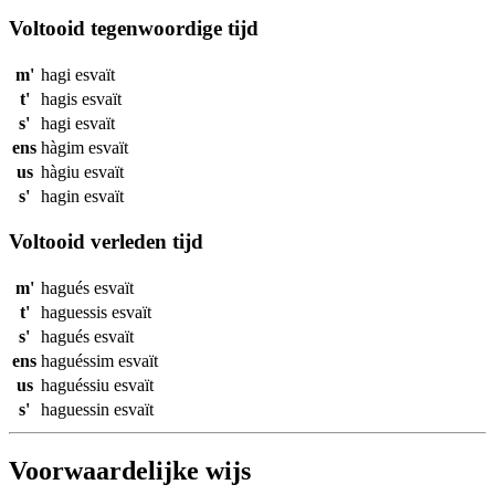
Voltooid tegenwoordige tijd
m'
hagi
esvaït
t'
hagis
esvaït
s'
hagi
esvaït
ens
hàgim
esvaït
us
hàgiu
esvaït
s'
hagin
esvaït
Voltooid verleden tijd
m'
hagués
esvaït
t'
haguessis
esvaït
s'
hagués
esvaït
ens
haguéssim
esvaït
us
haguéssiu
esvaït
s'
haguessin
esvaït
Voorwaardelijke wijs