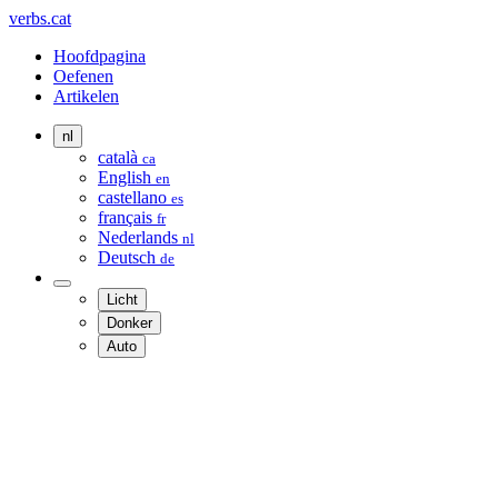
verbs.cat
Hoofdpagina
Oefenen
Artikelen
nl
català
ca
English
en
castellano
es
français
fr
Nederlands
nl
Deutsch
de
Licht
Donker
Auto