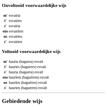
Onvoltooid voorwaardelijke wijs
m'
esvairia
t'
esvairies
s'
esvairia
ens
esvairíem
us
esvairíeu
s'
esvairien
Voltooid voorwaardelijke wijs
m'
hauria (haguera)
esvaït
t'
hauries (hagueres)
esvaït
s'
hauria (haguera)
esvaït
ens
hauríem (haguérem)
esvaït
us
hauríeu (haguéreu)
esvaït
s'
haurien (hagueren)
esvaït
Gebiedende wijs