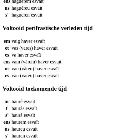
ens
haguérem
esvaït
us
haguéreu
esvaït
s'
hagueren
esvaït
Voltooid perifrastische verleden tijd
em
vaig haver
esvaït
et
vas (vares) haver
esvaït
es
va haver
esvaït
ens
vam (vàrem) haver
esvaït
us
vau (vàreu) haver
esvaït
es
van (varen) haver
esvaït
Voltooid toekomende tijd
m'
hauré
esvaït
t'
hauràs
esvaït
s'
haurà
esvaït
ens
haurem
esvaït
us
haureu
esvaït
s'
hauran
esvaït