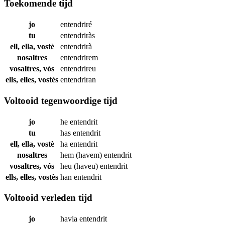
Toekomende tijd
jo
entendriré
tu
entendriràs
ell, ella, vostè
entendrirà
nosaltres
entendrirem
vosaltres, vós
entendrireu
ells, elles, vostès
entendriran
Voltooid tegenwoordige tijd
jo
he
entendrit
tu
has
entendrit
ell, ella, vostè
ha
entendrit
nosaltres
hem (havem)
entendrit
vosaltres, vós
heu (haveu)
entendrit
ells, elles, vostès
han
entendrit
Voltooid verleden tijd
jo
havia
entendrit