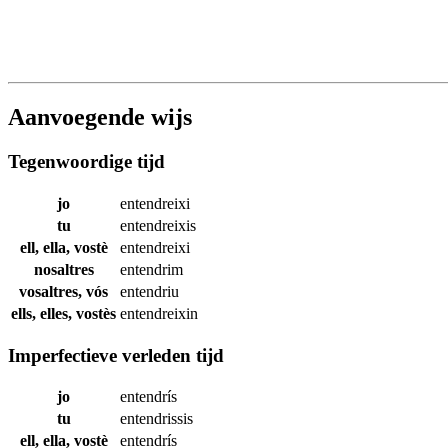
Aanvoegende wijs
Tegenwoordige tijd
jo
entendreixi
tu
entendreixis
ell, ella, vostè
entendreixi
nosaltres
entendrim
vosaltres, vós
entendriu
ells, elles, vostès
entendreixin
Imperfectieve verleden tijd
jo
entendrís
tu
entendrissis
ell, ella, vostè
entendrís