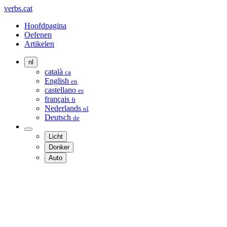
verbs.cat
Hoofdpagina
Oefenen
Artikelen
nl
català
ca
English
en
castellano
es
français
fr
Nederlands
nl
Deutsch
de
Licht
Donker
Auto