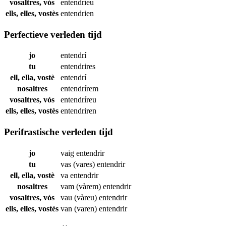
vosaltres, vós
entendríeu
ells, elles, vostès
entendrien
Perfectieve verleden tijd
jo
entendrí
tu
entendrires
ell, ella, vostè
entendrí
nosaltres
entendrírem
vosaltres, vós
entendríreu
ells, elles, vostès
entendriren
Perifrastische verleden tijd
jo
vaig
entendrir
tu
vas (vares)
entendrir
ell, ella, vostè
va
entendrir
nosaltres
vam (vàrem)
entendrir
vosaltres, vós
vau (vàreu)
entendrir
ells, elles, vostès
van (varen)
entendrir