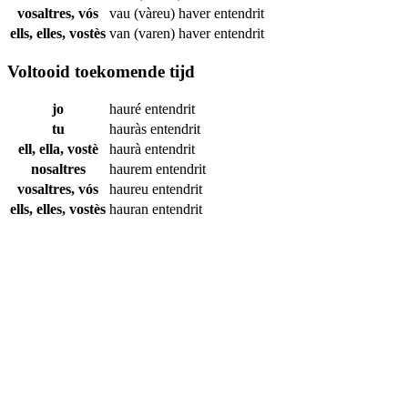
vosaltres, vós
vau (vàreu) haver
entendrit
ells, elles, vostès
van (varen) haver
entendrit
Voltooid toekomende tijd
jo
hauré
entendrit
tu
hauràs
entendrit
ell, ella, vostè
haurà
entendrit
nosaltres
haurem
entendrit
vosaltres, vós
haureu
entendrit
ells, elles, vostès
hauran
entendrit