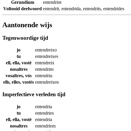
Gerundium
entendrint
Voltooid deelwoord
entendrit
,
entendrida
,
entendrits
,
entendrides
Aantonende wijs
Tegenwoordige tijd
jo
entendreixo
tu
entendreixes
ell, ella, vostè
entendreix
nosaltres
entendrim
vosaltres, vós
entendriu
ells, elles, vostès
entendreixen
Imperfectieve verleden tijd
jo
entendria
tu
entendries
ell, ella, vostè
entendria
nosaltres
entendríem