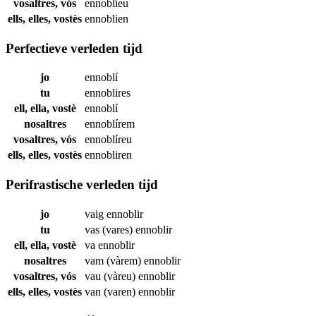
vosaltres, vós
ennoblíeu
ells, elles, vostès
ennoblien
Perfectieve verleden tijd
jo
ennoblí
tu
ennoblires
ell, ella, vostè
ennoblí
nosaltres
ennoblírem
vosaltres, vós
ennoblíreu
ells, elles, vostès
ennobliren
Perifrastische verleden tijd
jo
vaig
ennoblir
tu
vas (vares)
ennoblir
ell, ella, vostè
va
ennoblir
nosaltres
vam (vàrem)
ennoblir
vosaltres, vós
vau (vàreu)
ennoblir
ells, elles, vostès
van (varen)
ennoblir