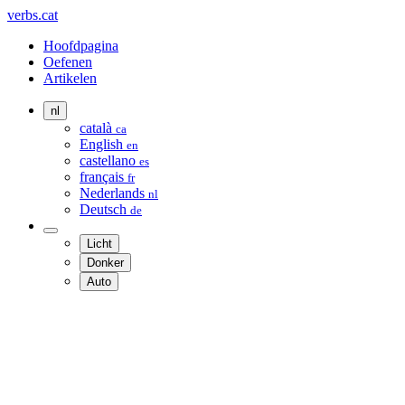
verbs.cat
Hoofdpagina
Oefenen
Artikelen
nl
català
ca
English
en
castellano
es
français
fr
Nederlands
nl
Deutsch
de
Licht
Donker
Auto