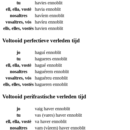
tu
havies
ennoblit
ell, ella, vostè
havia
ennoblit
nosaltres
havíem
ennoblit
vosaltres, vós
havíeu
ennoblit
ells, elles, vostès
havien
ennoblit
Voltooid perfectieve verleden tijd
jo
haguí
ennoblit
tu
hagueres
ennoblit
ell, ella, vostè
hagué
ennoblit
nosaltres
haguérem
ennoblit
vosaltres, vós
haguéreu
ennoblit
ells, elles, vostès
hagueren
ennoblit
Voltooid perifrastische verleden tijd
jo
vaig haver
ennoblit
tu
vas (vares) haver
ennoblit
ell, ella, vostè
va haver
ennoblit
nosaltres
vam (vàrem) haver
ennoblit