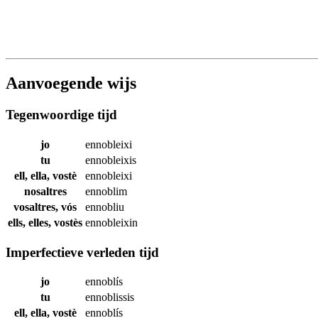
Aanvoegende wijs
Tegenwoordige tijd
jo
ennobleixi
tu
ennobleixis
ell, ella, vostè
ennobleixi
nosaltres
ennoblim
vosaltres, vós
ennobliu
ells, elles, vostès
ennobleixin
Imperfectieve verleden tijd
jo
ennoblís
tu
ennoblissis
ell, ella, vostè
ennoblís