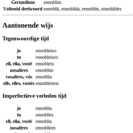
Gerundium
ennoblint
Voltooid deelwoord
ennoblit
,
ennoblida
,
ennoblits
,
ennoblides
Aantonende wijs
Tegenwoordige tijd
jo
ennobleixo
tu
ennobleixes
ell, ella, vostè
ennobleix
nosaltres
ennoblim
vosaltres, vós
ennobliu
ells, elles, vostès
ennobleixen
Imperfectieve verleden tijd
jo
ennoblia
tu
ennoblies
ell, ella, vostè
ennoblia
nosaltres
ennoblíem