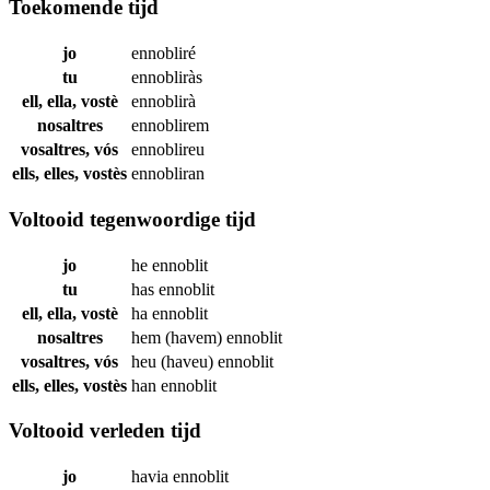
Toekomende tijd
jo
ennobliré
tu
ennobliràs
ell, ella, vostè
ennoblirà
nosaltres
ennoblirem
vosaltres, vós
ennoblireu
ells, elles, vostès
ennobliran
Voltooid tegenwoordige tijd
jo
he
ennoblit
tu
has
ennoblit
ell, ella, vostè
ha
ennoblit
nosaltres
hem (havem)
ennoblit
vosaltres, vós
heu (haveu)
ennoblit
ells, elles, vostès
han
ennoblit
Voltooid verleden tijd
jo
havia
ennoblit