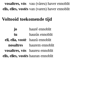
vosaltres, vós
vau (vàreu) haver
ennoblit
ells, elles, vostès
van (varen) haver
ennoblit
Voltooid toekomende tijd
jo
hauré
ennoblit
tu
hauràs
ennoblit
ell, ella, vostè
haurà
ennoblit
nosaltres
haurem
ennoblit
vosaltres, vós
haureu
ennoblit
ells, elles, vostès
hauran
ennoblit