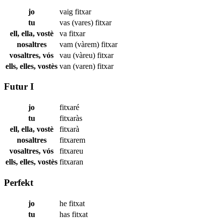
jo
vaig
fitxar
tu
vas (vares)
fitxar
ell, ella, vostè
va
fitxar
nosaltres
vam (vàrem)
fitxar
vosaltres, vós
vau (vàreu)
fitxar
ells, elles, vostès
van (varen)
fitxar
Futur I
jo
fitxaré
tu
fitxaràs
ell, ella, vostè
fitxarà
nosaltres
fitxarem
vosaltres, vós
fitxareu
ells, elles, vostès
fitxaran
Perfekt
jo
he
fitxat
tu
has
fitxat