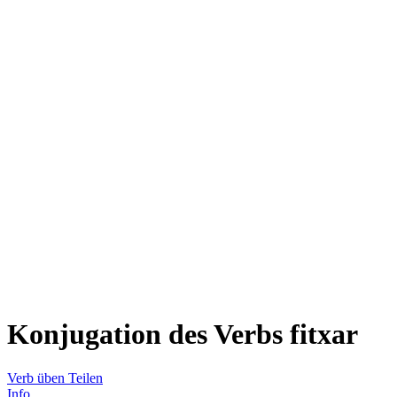
Konjugation des Verbs
fitxar
Verb üben
Teilen
Info