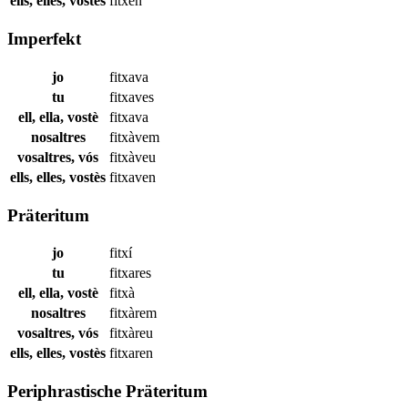
ells, elles, vostès
fitxen
Imperfekt
jo
fitxava
tu
fitxaves
ell, ella, vostè
fitxava
nosaltres
fitxàvem
vosaltres, vós
fitxàveu
ells, elles, vostès
fitxaven
Präteritum
jo
fitxí
tu
fitxares
ell, ella, vostè
fitxà
nosaltres
fitxàrem
vosaltres, vós
fitxàreu
ells, elles, vostès
fitxaren
Periphrastische Präteritum