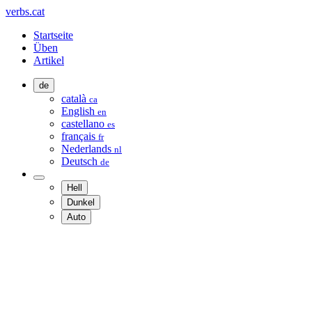
verbs.cat
Startseite
Üben
Artikel
de
català
ca
English
en
castellano
es
français
fr
Nederlands
nl
Deutsch
de
Hell
Dunkel
Auto