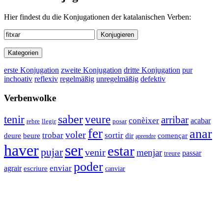
Hier findest du die Konjugationen der katalanischen Verben:
Konjugieren
Kategorien
erste Konjugation
zweite Konjugation
dritte Konjugation
pur
inchoativ
reflexiv
regelmäßig
unregelmäßig
defektiv
Verbenwolke
tenir
saber
veure
arribar
conèixer
acabar
rebre
llegir
posar
fer
anar
voler
trobar
sortir
dir
començar
deure
beure
aprendre
haver
ser
estar
pujar
venir
menjar
passar
treure
poder
agrair
enviar
escriure
canviar