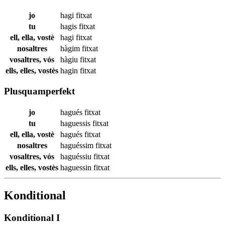
jo
hagi
fitxat
tu
hagis
fitxat
ell, ella, vostè
hagi
fitxat
nosaltres
hàgim
fitxat
vosaltres, vós
hàgiu
fitxat
ells, elles, vostès
hagin
fitxat
Plusquamperfekt
jo
hagués
fitxat
tu
haguessis
fitxat
ell, ella, vostè
hagués
fitxat
nosaltres
haguéssim
fitxat
vosaltres, vós
haguéssiu
fitxat
ells, elles, vostès
haguessin
fitxat
Konditional
Konditional I