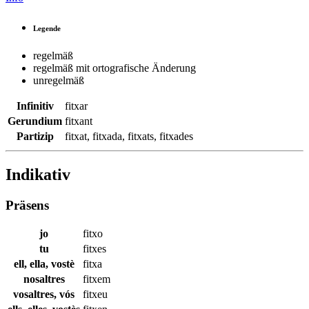
Legende
regelmäß
regelmäß mit ortografische Änderung
unregelmäß
Infinitiv
fitxar
Gerundium
fitxant
Partizip
fitxat
,
fitxada
,
fitxats
,
fitxades
Indikativ
Präsens
jo
fitxo
tu
fitxes
ell, ella, vostè
fitxa
nosaltres
fitxem
vosaltres, vós
fitxeu