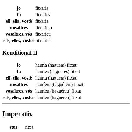
jo
fitxaria
tu
fitxaries
ell, ella, vostè
fitxaria
nosaltres
fitxaríem
vosaltres, vós
fitxaríeu
ells, elles, vostès
fitxarien
Konditional II
jo
hauria (haguera)
fitxat
tu
hauries (hagueres)
fitxat
ell, ella, vostè
hauria (haguera)
fitxat
nosaltres
hauríem (haguérem)
fitxat
vosaltres, vós
hauríeu (haguéreu)
fitxat
ells, elles, vostès
haurien (hagueren)
fitxat
Imperativ
(tu)
fitxa