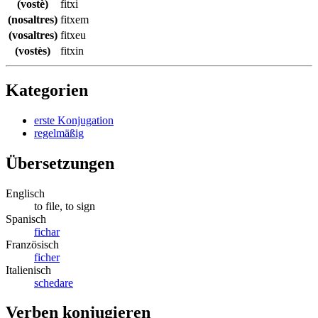
(vostè)
fitxi
(nosaltres)
fitxem
(vosaltres)
fitxeu
(vostès)
fitxin
Kategorien
erste Konjugation
regelmäßig
Übersetzungen
Englisch
to file, to sign
Spanisch
fichar
Französisch
ficher
Italienisch
schedare
Verben konjugieren