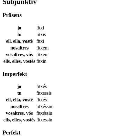
Subjunktiv
Präsens
jo
fitxi
tu
fitxis
ell, ella, vostè
fitxi
nosaltres
fitxem
vosaltres, vós
fitxeu
ells, elles, vostès
fitxin
Imperfekt
jo
fitxés
tu
fitxessis
ell, ella, vostè
fitxés
nosaltres
fitxéssim
vosaltres, vós
fitxéssiu
ells, elles, vostès
fitxessin
Perfekt