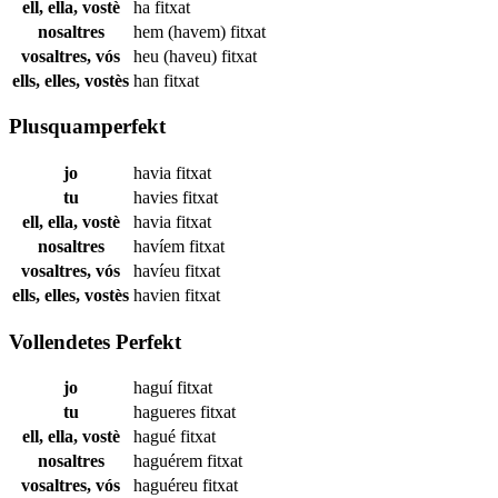
ell, ella, vostè
ha
fitxat
nosaltres
hem (havem)
fitxat
vosaltres, vós
heu (haveu)
fitxat
ells, elles, vostès
han
fitxat
Plusquamperfekt
jo
havia
fitxat
tu
havies
fitxat
ell, ella, vostè
havia
fitxat
nosaltres
havíem
fitxat
vosaltres, vós
havíeu
fitxat
ells, elles, vostès
havien
fitxat
Vollendetes Perfekt
jo
haguí
fitxat
tu
hagueres
fitxat
ell, ella, vostè
hagué
fitxat
nosaltres
haguérem
fitxat
vosaltres, vós
haguéreu
fitxat