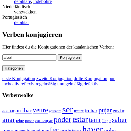
debilitare
,
indebolire
Niederländisch
verzwakken
Portugiesisch
debilitar
Verben konjugieren
Hier findest du die Konjugationen der katalanischen Verben:
Konjugieren
Kategorien
erste Konjugation
zweite Konjugation
dritte Konjugation
pur
inchoativ
reflexiv
regelmäßig
unregelmäßig
defektiv
Verbenwolke
ser
veure
pujar
arribar
trobar
enviar
acabar
treure
aprendre
estar
anar
poder
saber
tenir
començar
rebre
llegir
posar
haver
fer
voler
menjar
conèixer
sortir
agrair
beure