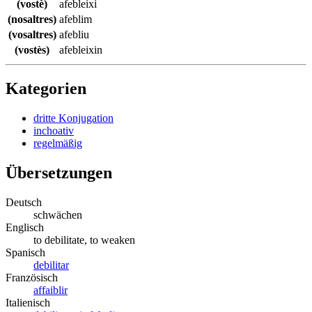
(vostè)
afebleixi
(nosaltres)
afeblim
(vosaltres)
afebliu
(vostès)
afebleixin
Kategorien
dritte Konjugation
inchoativ
regelmäßig
Übersetzungen
Deutsch
schwächen
Englisch
to debilitate, to weaken
Spanisch
debilitar
Französisch
affaiblir
Italienisch