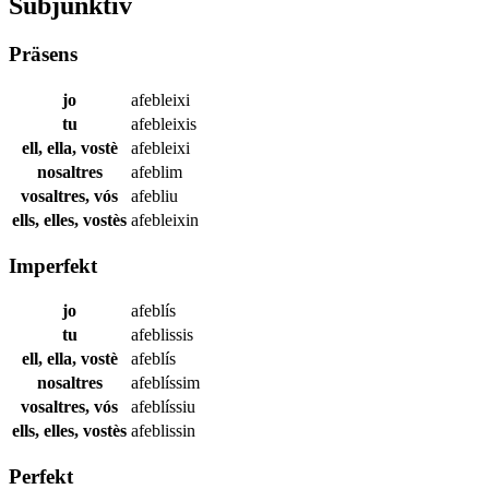
Subjunktiv
Präsens
jo
afebleixi
tu
afebleixis
ell, ella, vostè
afebleixi
nosaltres
afeblim
vosaltres, vós
afebliu
ells, elles, vostès
afebleixin
Imperfekt
jo
afeblís
tu
afeblissis
ell, ella, vostè
afeblís
nosaltres
afeblíssim
vosaltres, vós
afeblíssiu
ells, elles, vostès
afeblissin
Perfekt