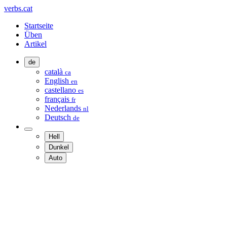
verbs.cat
Startseite
Üben
Artikel
de
català
ca
English
en
castellano
es
français
fr
Nederlands
nl
Deutsch
de
Hell
Dunkel
Auto