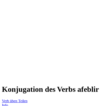
Konjugation des Verbs
afeblir
Verb üben
Teilen
Info