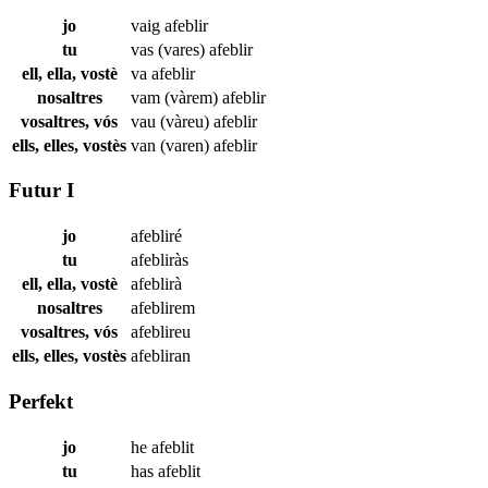
jo
vaig
afeblir
tu
vas (vares)
afeblir
ell, ella, vostè
va
afeblir
nosaltres
vam (vàrem)
afeblir
vosaltres, vós
vau (vàreu)
afeblir
ells, elles, vostès
van (varen)
afeblir
Futur I
jo
afebliré
tu
afebliràs
ell, ella, vostè
afeblirà
nosaltres
afeblirem
vosaltres, vós
afeblireu
ells, elles, vostès
afebliran
Perfekt
jo
he
afeblit
tu
has
afeblit