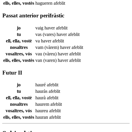
ells, elles, vostès
hagueren
afeblit
Passat anterior perifràstic
jo
vaig haver
afeblit
tu
vas (vares) haver
afeblit
ell, ella, vostè
va haver
afeblit
nosaltres
vam (vàrem) haver
afeblit
vosaltres, vós
vau (vàreu) haver
afeblit
ells, elles, vostès
van (varen) haver
afeblit
Futur II
jo
hauré
afeblit
tu
hauràs
afeblit
ell, ella, vostè
haurà
afeblit
nosaltres
haurem
afeblit
vosaltres, vós
haureu
afeblit
ells, elles, vostès
hauran
afeblit