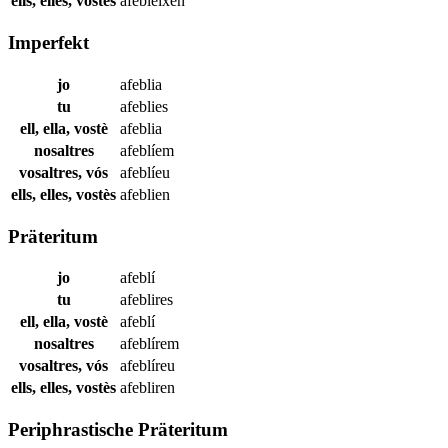
ells, elles, vostès
afebleixen
Imperfekt
jo
afeblia
tu
afeblies
ell, ella, vostè
afeblia
nosaltres
afeblíem
vosaltres, vós
afeblíeu
ells, elles, vostès
afeblien
Präteritum
jo
afeblí
tu
afeblires
ell, ella, vostè
afeblí
nosaltres
afeblírem
vosaltres, vós
afeblíreu
ells, elles, vostès
afebliren
Periphrastische Präteritum