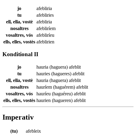
jo
afebliria
tu
afebliries
ell, ella, vostè
afebliria
nosaltres
afebliríem
vosaltres, vós
afebliríeu
ells, elles, vostès
afeblirien
Konditional II
jo
hauria (haguera)
afeblit
tu
hauries (hagueres)
afeblit
ell, ella, vostè
hauria (haguera)
afeblit
nosaltres
hauríem (haguérem)
afeblit
vosaltres, vós
hauríeu (haguéreu)
afeblit
ells, elles, vostès
haurien (hagueren)
afeblit
Imperativ
(tu)
afebleix