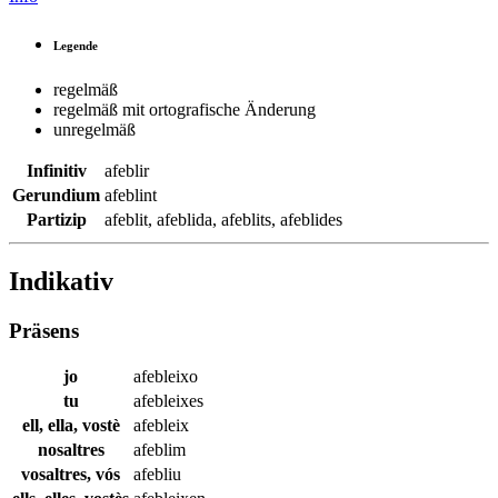
Legende
regelmäß
regelmäß mit ortografische Änderung
unregelmäß
Infinitiv
afeblir
Gerundium
afeblint
Partizip
afeblit
,
afeblida
,
afeblits
,
afeblides
Indikativ
Präsens
jo
afebleixo
tu
afebleixes
ell, ella, vostè
afebleix
nosaltres
afeblim
vosaltres, vós
afebliu