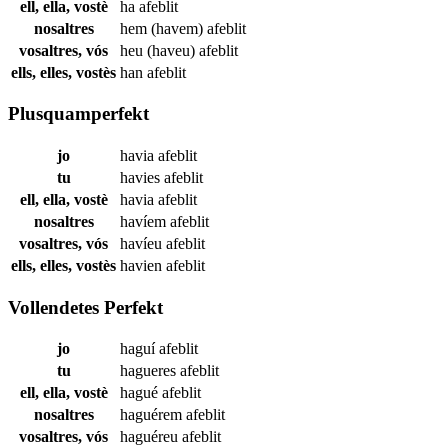
ell, ella, vostè
ha
afeblit
nosaltres
hem (havem)
afeblit
vosaltres, vós
heu (haveu)
afeblit
ells, elles, vostès
han
afeblit
Plusquamperfekt
jo
havia
afeblit
tu
havies
afeblit
ell, ella, vostè
havia
afeblit
nosaltres
havíem
afeblit
vosaltres, vós
havíeu
afeblit
ells, elles, vostès
havien
afeblit
Vollendetes Perfekt
jo
haguí
afeblit
tu
hagueres
afeblit
ell, ella, vostè
hagué
afeblit
nosaltres
haguérem
afeblit
vosaltres, vós
haguéreu
afeblit