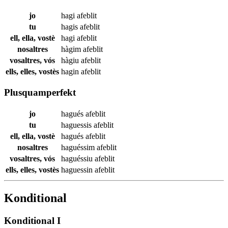
jo
hagi
afeblit
tu
hagis
afeblit
ell, ella, vostè
hagi
afeblit
nosaltres
hàgim
afeblit
vosaltres, vós
hàgiu
afeblit
ells, elles, vostès
hagin
afeblit
Plusquamperfekt
jo
hagués
afeblit
tu
haguessis
afeblit
ell, ella, vostè
hagués
afeblit
nosaltres
haguéssim
afeblit
vosaltres, vós
haguéssiu
afeblit
ells, elles, vostès
haguessin
afeblit
Konditional
Konditional I