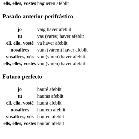
ells, elles, vostès
hagueren
afeblit
Pasado anterior perifrástico
jo
vaig haver
afeblit
tu
vas (vares) haver
afeblit
ell, ella, vostè
va haver
afeblit
nosaltres
vam (vàrem) haver
afeblit
vosaltres, vós
vau (vàreu) haver
afeblit
ells, elles, vostès
van (varen) haver
afeblit
Futuro perfecto
jo
hauré
afeblit
tu
hauràs
afeblit
ell, ella, vostè
haurà
afeblit
nosaltres
haurem
afeblit
vosaltres, vós
haureu
afeblit
ells, elles, vostès
hauran
afeblit