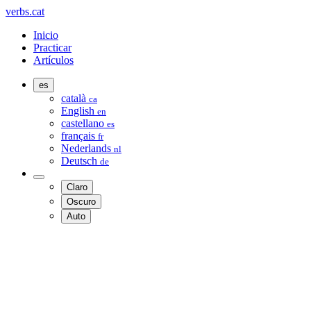
verbs.cat
Inicio
Practicar
Artículos
es
català
ca
English
en
castellano
es
français
fr
Nederlands
nl
Deutsch
de
Claro
Oscuro
Auto