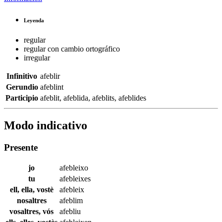
Leyenda
regular
regular con cambio ortográfico
irregular
Infinitivo
afeblir
Gerundio
afeblint
Participio
afeblit
,
afeblida
,
afeblits
,
afeblides
Modo indicativo
Presente
jo
afebleixo
tu
afebleixes
ell, ella, vostè
afebleix
nosaltres
afeblim
vosaltres, vós
afebliu