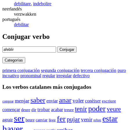
debilitare
,
indebolire
neerlandés
verzwakken
portugués
debilitar
Conjugar verbo
Conjugar
Categorías
primera conjugación
segunda conjugación
tercera conjugación
puro
incoativo
pronominal
regular
irregular
defectivo
Los verbos catalanes más conjugados
anar
saber
voler
menjar
conèixer
enviar
escriure
comprar
poder
tenir
veure
trobar
començar
acabar
deure
dir
treure
ser
estar
fer
pujar
venir
agrair
beure
canviar
rebre
llegir
haver
arribar