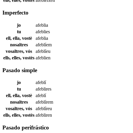
ells, elles, vostès
afebleixen
Imperfecto
jo
afeblia
tu
afeblies
ell, ella, vostè
afeblia
nosaltres
afeblíem
vosaltres, vós
afeblíeu
ells, elles, vostès
afeblien
Pasado simple
jo
afeblí
tu
afeblires
ell, ella, vostè
afeblí
nosaltres
afeblírem
vosaltres, vós
afeblíreu
ells, elles, vostès
afebliren
Pasado perifrástico