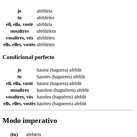
jo
afebliria
tu
afebliries
ell, ella, vostè
afebliria
nosaltres
afebliríem
vosaltres, vós
afebliríeu
ells, elles, vostès
afeblirien
Condicional perfecto
jo
hauria (haguera)
afeblit
tu
hauries (hagueres)
afeblit
ell, ella, vostè
hauria (haguera)
afeblit
nosaltres
hauríem (haguérem)
afeblit
vosaltres, vós
hauríeu (haguéreu)
afeblit
ells, elles, vostès
haurien (hagueren)
afeblit
Modo imperativo
(tu)
afebleix