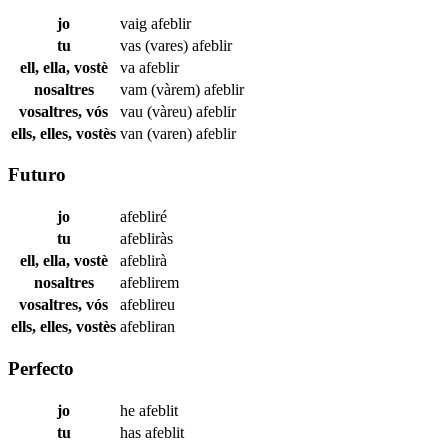
jo
vaig
afeblir
tu
vas (vares)
afeblir
ell, ella, vostè
va
afeblir
nosaltres
vam (vàrem)
afeblir
vosaltres, vós
vau (vàreu)
afeblir
ells, elles, vostès
van (varen)
afeblir
Futuro
jo
afebliré
tu
afebliràs
ell, ella, vostè
afeblirà
nosaltres
afeblirem
vosaltres, vós
afeblireu
ells, elles, vostès
afebliran
Perfecto
jo
he
afeblit
tu
has
afeblit