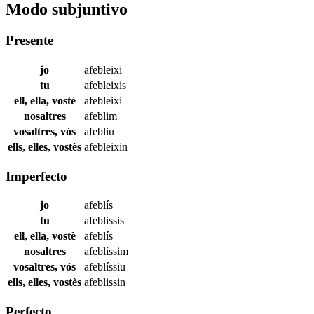
Modo subjuntivo
Presente
jo
afebleixi
tu
afebleixis
ell, ella, vostè
afebleixi
nosaltres
afeblim
vosaltres, vós
afebliu
ells, elles, vostès
afebleixin
Imperfecto
jo
afeblís
tu
afeblissis
ell, ella, vostè
afeblís
nosaltres
afeblíssim
vosaltres, vós
afeblíssiu
ells, elles, vostès
afeblissin
Perfecto