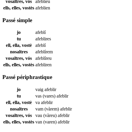
vosaltres, vós
afeblíeu
ells, elles, vostès
afeblien
Passé simple
jo
afeblí
tu
afeblires
ell, ella, vostè
afeblí
nosaltres
afeblírem
vosaltres, vós
afeblíreu
ells, elles, vostès
afebliren
Passé périphrastique
jo
vaig
afeblir
tu
vas (vares)
afeblir
ell, ella, vostè
va
afeblir
nosaltres
vam (vàrem)
afeblir
vosaltres, vós
vau (vàreu)
afeblir
ells, elles, vostès
van (varen)
afeblir