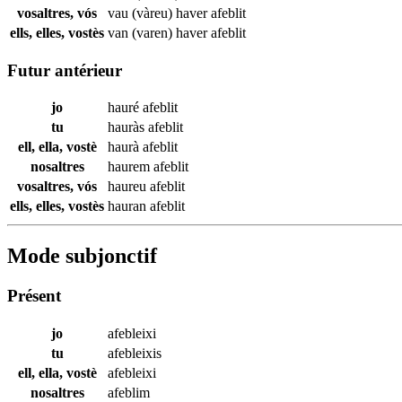
vosaltres, vós
vau (vàreu) haver
afeblit
ells, elles, vostès
van (varen) haver
afeblit
Futur antérieur
jo
hauré
afeblit
tu
hauràs
afeblit
ell, ella, vostè
haurà
afeblit
nosaltres
haurem
afeblit
vosaltres, vós
haureu
afeblit
ells, elles, vostès
hauran
afeblit
Mode subjonctif
Présent
jo
afebleixi
tu
afebleixis
ell, ella, vostè
afebleixi
nosaltres
afeblim