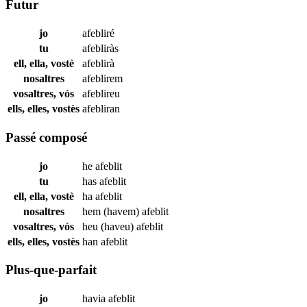
Futur
jo
afebliré
tu
afebliràs
ell, ella, vostè
afeblirà
nosaltres
afeblirem
vosaltres, vós
afeblireu
ells, elles, vostès
afebliran
Passé composé
jo
he
afeblit
tu
has
afeblit
ell, ella, vostè
ha
afeblit
nosaltres
hem (havem)
afeblit
vosaltres, vós
heu (haveu)
afeblit
ells, elles, vostès
han
afeblit
Plus-que-parfait
jo
havia
afeblit