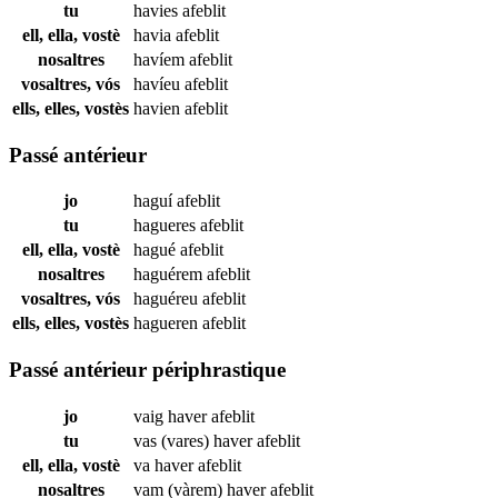
tu
havies
afeblit
ell, ella, vostè
havia
afeblit
nosaltres
havíem
afeblit
vosaltres, vós
havíeu
afeblit
ells, elles, vostès
havien
afeblit
Passé antérieur
jo
haguí
afeblit
tu
hagueres
afeblit
ell, ella, vostè
hagué
afeblit
nosaltres
haguérem
afeblit
vosaltres, vós
haguéreu
afeblit
ells, elles, vostès
hagueren
afeblit
Passé antérieur périphrastique
jo
vaig haver
afeblit
tu
vas (vares) haver
afeblit
ell, ella, vostè
va haver
afeblit
nosaltres
vam (vàrem) haver
afeblit