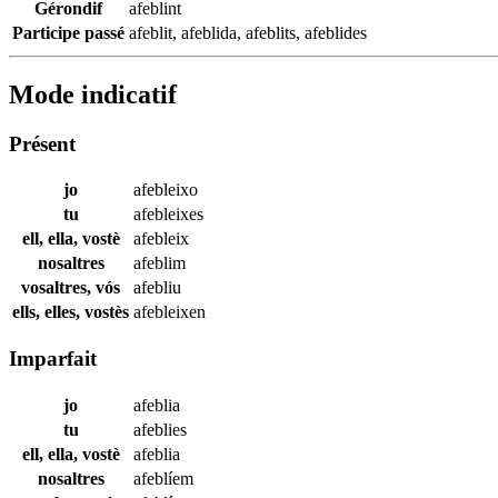
Gérondif
afeblint
Participe passé
afeblit
,
afeblida
,
afeblits
,
afeblides
Mode indicatif
Présent
jo
afebleixo
tu
afebleixes
ell, ella, vostè
afebleix
nosaltres
afeblim
vosaltres, vós
afebliu
ells, elles, vostès
afebleixen
Imparfait
jo
afeblia
tu
afeblies
ell, ella, vostè
afeblia
nosaltres
afeblíem