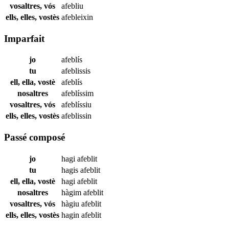
vosaltres, vós
afebliu
ells, elles, vostès
afebleixin
Imparfait
jo
afeblís
tu
afeblissis
ell, ella, vostè
afeblís
nosaltres
afeblíssim
vosaltres, vós
afeblíssiu
ells, elles, vostès
afeblissin
Passé composé
jo
hagi
afeblit
tu
hagis
afeblit
ell, ella, vostè
hagi
afeblit
nosaltres
hàgim
afeblit
vosaltres, vós
hàgiu
afeblit
ells, elles, vostès
hagin
afeblit