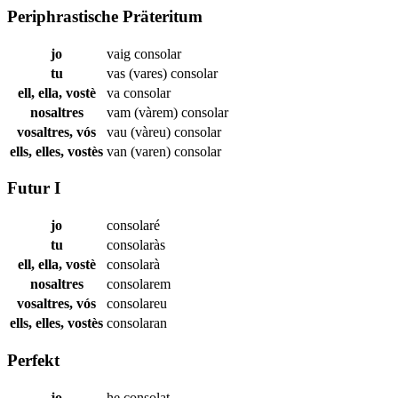
Periphrastische Präteritum
jo
vaig
consolar
tu
vas (vares)
consolar
ell, ella, vostè
va
consolar
nosaltres
vam (vàrem)
consolar
vosaltres, vós
vau (vàreu)
consolar
ells, elles, vostès
van (varen)
consolar
Futur I
jo
consolaré
tu
consolaràs
ell, ella, vostè
consolarà
nosaltres
consolarem
vosaltres, vós
consolareu
ells, elles, vostès
consolaran
Perfekt
jo
he
consolat