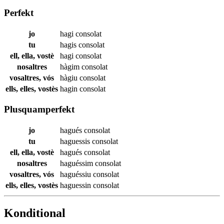
Perfekt
jo
hagi
consolat
tu
hagis
consolat
ell, ella, vostè
hagi
consolat
nosaltres
hàgim
consolat
vosaltres, vós
hàgiu
consolat
ells, elles, vostès
hagin
consolat
Plusquamperfekt
jo
hagués
consolat
tu
haguessis
consolat
ell, ella, vostè
hagués
consolat
nosaltres
haguéssim
consolat
vosaltres, vós
haguéssiu
consolat
ells, elles, vostès
haguessin
consolat
Konditional