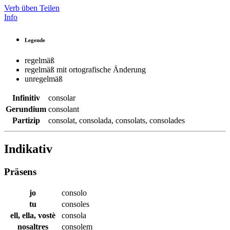
Verb üben
Teilen
Info
Legende
regelmäß
regelmäß mit ortografische Änderung
unregelmäß
Infinitiv
consolar
Gerundium
consolant
Partizip
consolat
,
consolada
,
consolats
,
consolades
Indikativ
Präsens
jo
consolo
tu
consoles
ell, ella, vostè
consola
nosaltres
consolem