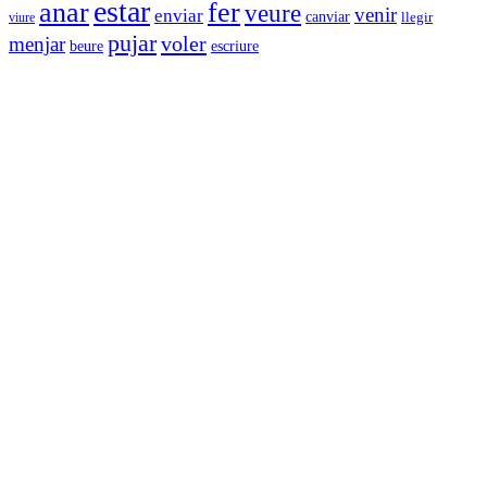
estar
anar
fer
veure
venir
enviar
canviar
llegir
viure
pujar
voler
menjar
escriure
beure