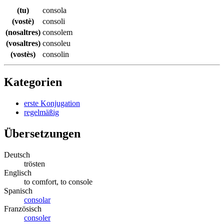
(tu)
consola
(vostè)
consoli
(nosaltres)
consolem
(vosaltres)
consoleu
(vostès)
consolin
Kategorien
erste Konjugation
regelmäßig
Übersetzungen
Deutsch
trösten
Englisch
to comfort, to console
Spanisch
consolar
Französisch
consoler