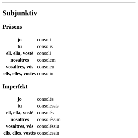
Subjunktiv
Präsens
jo
consoli
tu
consolis
ell, ella, vostè
consoli
nosaltres
consolem
vosaltres, vós
consoleu
ells, elles, vostès
consolin
Imperfekt
jo
consolés
tu
consolessis
ell, ella, vostè
consolés
nosaltres
consoléssim
vosaltres, vós
consoléssiu
ells, elles, vostès
consolessin