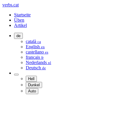
verbs.cat
Startseite
Üben
Artikel
de
català
ca
English
en
castellano
es
français
fr
Nederlands
nl
Deutsch
de
Hell
Dunkel
Auto