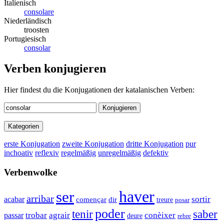
Italienisch
consolare
Niederländisch
troosten
Portugiesisch
consolar
Verben konjugieren
Hier findest du die Konjugationen der katalanischen Verben:
Konjugieren
Kategorien
erste Konjugation
zweite Konjugation
dritte Konjugation
pur
inchoativ
reflexiv
regelmäßig
unregelmäßig
defektiv
Verbenwolke
haver
ser
arribar
sortir
acabar
dir
començar
treure
posar
poder
saber
tenir
trobar
agrair
conèixer
passar
deure
rebre