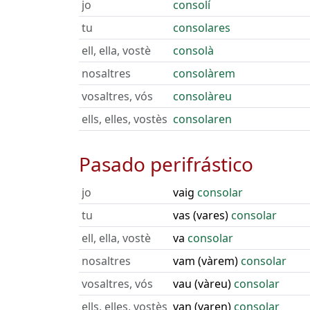
jo
consolí
tu
consolares
ell, ella, vostè
consolà
nosaltres
consolàrem
vosaltres, vós
consolàreu
ells, elles, vostès
consolaren
Pasado perifrástico
jo
vaig
consolar
tu
vas (vares)
consolar
ell, ella, vostè
va
consolar
nosaltres
vam (vàrem)
consolar
vosaltres, vós
vau (vàreu)
consolar
ells, elles, vostès
van (varen)
consolar