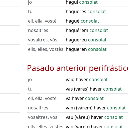
jo
haguí
consolat
tu
hagueres
consolat
ell, ella, vostè
hagué
consolat
nosaltres
haguérem
consolat
vosaltres, vós
haguéreu
consolat
ells, elles, vostès
hagueren
consolat
Pasado anterior perifrástic
jo
vaig haver
consolat
tu
vas (vares) haver
consolat
ell, ella, vostè
va haver
consolat
nosaltres
vam (vàrem) haver
consolat
vosaltres, vós
vau (vàreu) haver
consolat
ells, elles, vostès
van (varen) haver
consolat