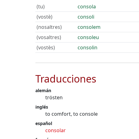
(tu)
consola
(vostè)
consoli
(nosaltres)
consolem
(vosaltres)
consoleu
(vostès)
consolin
Traducciones
alemán
trösten
inglés
to comfort, to console
español
consolar