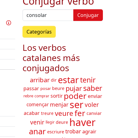
Conjugar verbo
Conjugar
Practicar este verbo
Información
Categorías
Los verbos
catalanes más
conjugados
estar
tenir
arribar
dir
saber
pujar
passar
beure
posar
poder
sortir
enviar
rebre
comprar
ser
voler
menjar
començar
fer
veure
acabar
canviar
treure
haver
venir
deure
llegir
anar
agrair
trobar
escriure