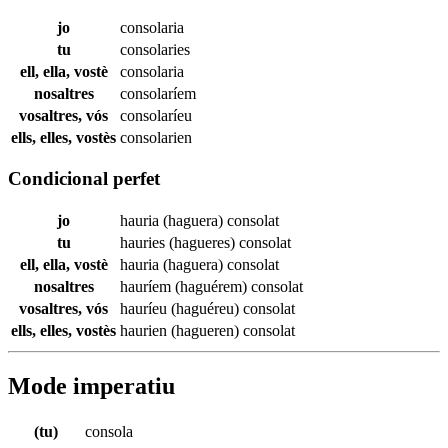
jo
consolaria
tu
consolaries
ell, ella, vostè
consolaria
nosaltres
consolaríem
vosaltres, vós
consolaríeu
ells, elles, vostès
consolarien
Condicional perfet
jo
hauria (haguera)
consolat
tu
hauries (hagueres)
consolat
ell, ella, vostè
hauria (haguera)
consolat
nosaltres
hauríem (haguérem)
consolat
vosaltres, vós
hauríeu (haguéreu)
consolat
ells, elles, vostès
haurien (hagueren)
consolat
Mode imperatiu
(tu)
consola