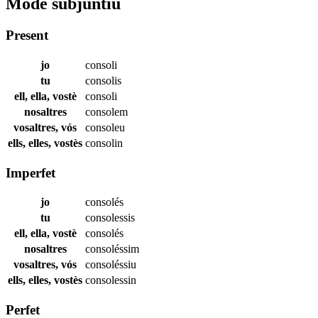
Mode subjuntiu
Present
jo
consoli
tu
consolis
ell, ella, vostè
consoli
nosaltres
consolem
vosaltres, vós
consoleu
ells, elles, vostès
consolin
Imperfet
jo
consolés
tu
consolessis
ell, ella, vostè
consolés
nosaltres
consoléssim
vosaltres, vós
consoléssiu
ells, elles, vostès
consolessin
Perfet