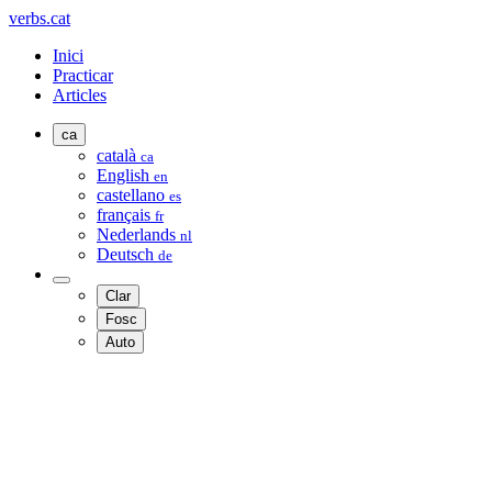
verbs.cat
Inici
Practicar
Articles
ca
català
ca
English
en
castellano
es
français
fr
Nederlands
nl
Deutsch
de
Clar
Fosc
Auto