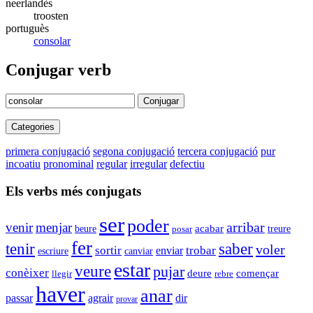
neerlandès
troosten
portuguès
consolar
Conjugar verb
Conjugar
Categories
primera conjugació
segona conjugació
tercera conjugació
pur
incoatiu
pronominal
regular
irregular
defectiu
Els verbs més conjugats
ser
poder
arribar
venir
menjar
acabar
beure
posar
treure
fer
tenir
saber
voler
sortir
enviar
trobar
escriure
canviar
estar
veure
pujar
conèixer
començar
deure
llegir
rebre
haver
anar
passar
agrair
dir
provar