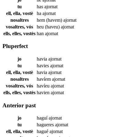
tu
has
ajornat
ell, ella, vostè
ha
ajornat
nosaltres
hem (havem)
ajornat
vosaltres, vós
heu (haveu)
ajornat
ells, elles, vostès
han
ajornat
Pluperfect
jo
havia
ajornat
tu
havies
ajornat
ell, ella, vostè
havia
ajornat
nosaltres
havíem
ajornat
vosaltres, vós
havíeu
ajornat
ells, elles, vostès
havien
ajornat
Anterior past
jo
haguí
ajornat
tu
hagueres
ajornat
ell, ella, vostè
hagué
ajornat