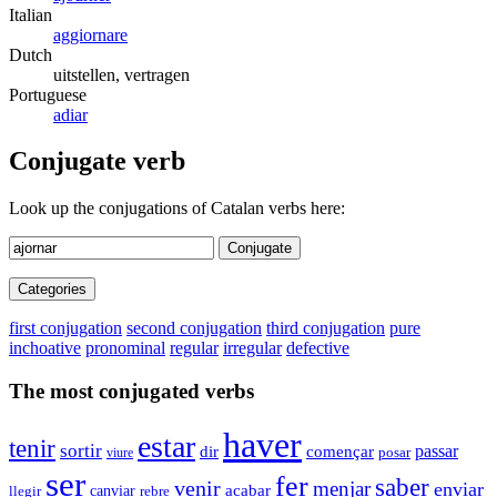
Italian
aggiornare
Dutch
uitstellen, vertragen
Portuguese
adiar
Conjugate verb
Look up the conjugations of Catalan verbs here:
Conjugate
Categories
first conjugation
second conjugation
third conjugation
pure
inchoative
pronominal
regular
irregular
defective
The most conjugated verbs
haver
estar
tenir
sortir
dir
passar
començar
posar
viure
ser
fer
saber
venir
menjar
enviar
acabar
canviar
llegir
rebre