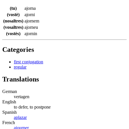
(tu)
ajorna
(vostè)
ajorni
(nosaltres)
ajornem
(vosaltres)
ajorneu
(vostès)
ajornin
Categories
first conjugation
regular
Translations
German
vertagen
English
to defer, to postpone
Spanish
aplazar
French
ajourner