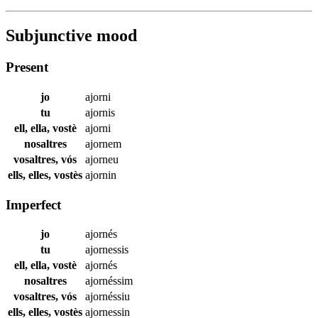
Subjunctive mood
Present
jo
ajorni
tu
ajornis
ell, ella, vostè
ajorni
nosaltres
ajornem
vosaltres, vós
ajorneu
ells, elles, vostès
ajornin
Imperfect
jo
ajornés
tu
ajornessis
ell, ella, vostè
ajornés
nosaltres
ajornéssim
vosaltres, vós
ajornéssiu
ells, elles, vostès
ajornessin