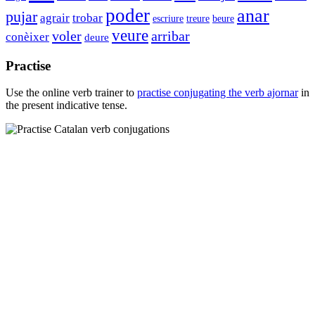
poder
anar
pujar
agrair
trobar
escriure
treure
beure
veure
voler
arribar
conèixer
deure
Practise
Use the online verb trainer to
practise conjugating the verb
ajornar
in
the present indicative tense.