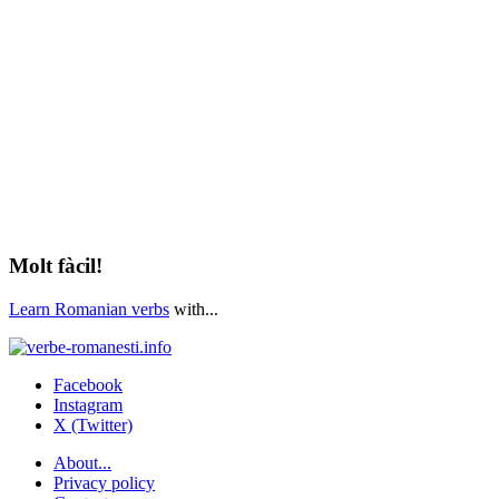
Molt fàcil!
Learn Romanian verbs
with...
Facebook
Instagram
X (Twitter)
About...
Privacy policy