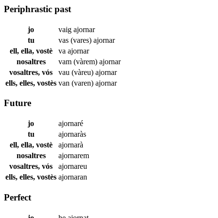
Periphrastic past
jo
vaig
ajornar
tu
vas (vares)
ajornar
ell, ella, vostè
va
ajornar
nosaltres
vam (vàrem)
ajornar
vosaltres, vós
vau (vàreu)
ajornar
ells, elles, vostès
van (varen)
ajornar
Future
jo
ajornaré
tu
ajornaràs
ell, ella, vostè
ajornarà
nosaltres
ajornarem
vosaltres, vós
ajornareu
ells, elles, vostès
ajornaran
Perfect
jo
he
ajornat