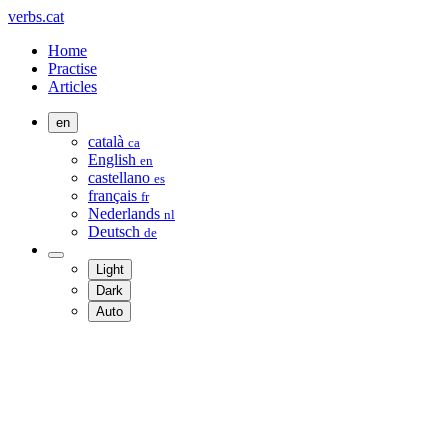
verbs.cat
Home
Practise
Articles
en
català
ca
English
en
castellano
es
français
fr
Nederlands
nl
Deutsch
de
Light
Dark
Auto