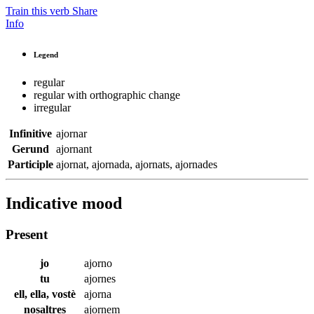
Train this verb
Share
Info
Legend
regular
regular with orthographic change
irregular
Infinitive
ajornar
Gerund
ajornant
Participle
ajornat
,
ajornada
,
ajornats
,
ajornades
Indicative mood
Present
jo
ajorno
tu
ajornes
ell, ella, vostè
ajorna
nosaltres
ajornem