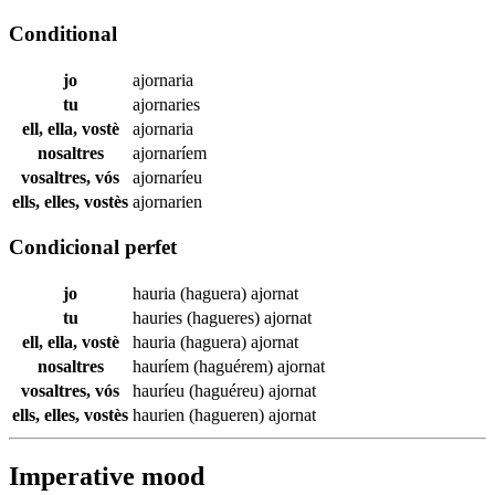
Conditional
jo
ajornaria
tu
ajornaries
ell, ella, vostè
ajornaria
nosaltres
ajornaríem
vosaltres, vós
ajornaríeu
ells, elles, vostès
ajornarien
Condicional perfet
jo
hauria (haguera)
ajornat
tu
hauries (hagueres)
ajornat
ell, ella, vostè
hauria (haguera)
ajornat
nosaltres
hauríem (haguérem)
ajornat
vosaltres, vós
hauríeu (haguéreu)
ajornat
ells, elles, vostès
haurien (hagueren)
ajornat
Imperative mood