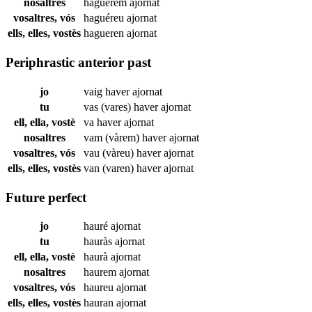
nosaltres
haguérem
ajornat
vosaltres, vós
haguéreu
ajornat
ells, elles, vostès
hagueren
ajornat
Periphrastic anterior past
jo
vaig haver
ajornat
tu
vas (vares) haver
ajornat
ell, ella, vostè
va haver
ajornat
nosaltres
vam (vàrem) haver
ajornat
vosaltres, vós
vau (vàreu) haver
ajornat
ells, elles, vostès
van (varen) haver
ajornat
Future perfect
jo
hauré
ajornat
tu
hauràs
ajornat
ell, ella, vostè
haurà
ajornat
nosaltres
haurem
ajornat
vosaltres, vós
haureu
ajornat
ells, elles, vostès
hauran
ajornat