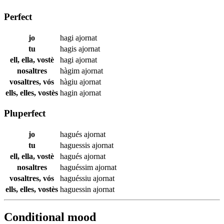
Perfect
jo
hagi
ajornat
tu
hagis
ajornat
ell, ella, vostè
hagi
ajornat
nosaltres
hàgim
ajornat
vosaltres, vós
hàgiu
ajornat
ells, elles, vostès
hagin
ajornat
Pluperfect
jo
hagués
ajornat
tu
haguessis
ajornat
ell, ella, vostè
hagués
ajornat
nosaltres
haguéssim
ajornat
vosaltres, vós
haguéssiu
ajornat
ells, elles, vostès
haguessin
ajornat
Conditional mood