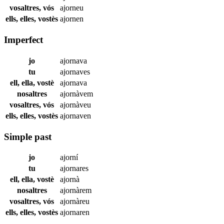
vosaltres, vós
ajorneu
ells, elles, vostès
ajornen
Imperfect
jo
ajornava
tu
ajornaves
ell, ella, vostè
ajornava
nosaltres
ajornàvem
vosaltres, vós
ajornàveu
ells, elles, vostès
ajornaven
Simple past
jo
ajorní
tu
ajornares
ell, ella, vostè
ajornà
nosaltres
ajornàrem
vosaltres, vós
ajornàreu
ells, elles, vostès
ajornaren