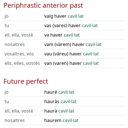
Periphrastic anterior past
jo
vaig haver
cavil·lat
tu
vas (vares) haver
cavil·lat
ell, ella, vostè
va haver
cavil·lat
nosaltres
vam (vàrem) haver
cavil·lat
vosaltres, vós
vau (vàreu) haver
cavil·lat
ells, elles, vostès
van (varen) haver
cavil·lat
Future perfect
jo
hauré
cavil·lat
tu
hauràs
cavil·lat
ell, ella, vostè
haurà
cavil·lat
nosaltres
haurem
cavil·lat