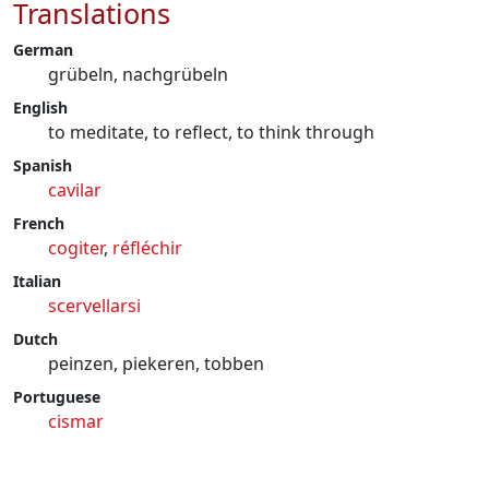
Translations
German
grübeln, nachgrübeln
English
to meditate, to reflect, to think through
Spanish
cavilar
French
cogiter
,
réfléchir
Italian
scervellarsi
Dutch
peinzen, piekeren, tobben
Portuguese
cismar