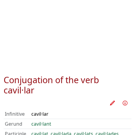
Conjugation of the verb
cavil·lar
Train thi
Inf
Infinitive
cavil·lar
Gerund
cavil·lant
Participle
cavil·lat
,
cavil·lada
,
cavil·lats
,
cavil·lades