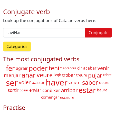
Conjugate verb
Look up the conjugations of Catalan verbs here:
Conjugate
Categories
The most conjugated verbs
fer
poder
tenir
venir
acabar
agrair
dir
aprendre
anar
veure
pujar
menjar
trobar
llegir
treure
rebre
haver
ser
saber
voler
passar
canviar
deure
estar
arribar
enviar
sortir
conèixer
beure
posar
començar
escriure
Practise