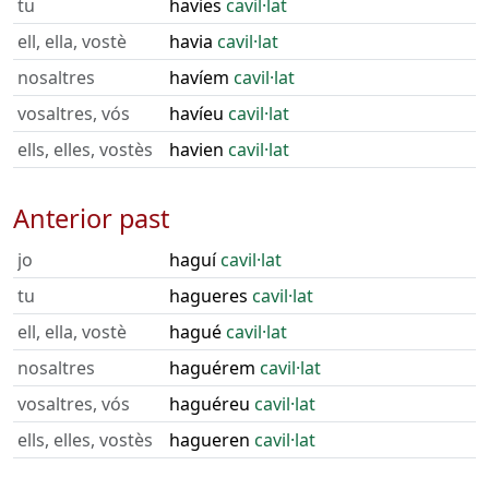
tu
havies
cavil·lat
ell, ella, vostè
havia
cavil·lat
nosaltres
havíem
cavil·lat
vosaltres, vós
havíeu
cavil·lat
ells, elles, vostès
havien
cavil·lat
Anterior past
jo
haguí
cavil·lat
tu
hagueres
cavil·lat
ell, ella, vostè
hagué
cavil·lat
nosaltres
haguérem
cavil·lat
vosaltres, vós
haguéreu
cavil·lat
ells, elles, vostès
hagueren
cavil·lat