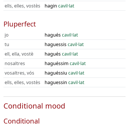
ells, elles, vostès
hagin
cavil·lat
Pluperfect
jo
hagués
cavil·lat
tu
haguessis
cavil·lat
ell, ella, vostè
hagués
cavil·lat
nosaltres
haguéssim
cavil·lat
vosaltres, vós
haguéssiu
cavil·lat
ells, elles, vostès
haguessin
cavil·lat
Conditional mood
Conditional