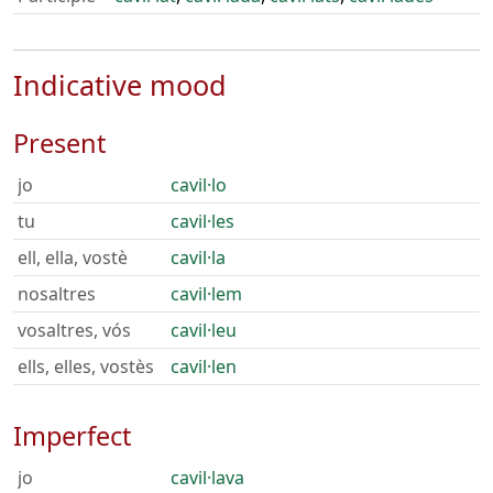
Indicative mood
Present
jo
cavil·lo
tu
cavil·les
ell, ella, vostè
cavil·la
nosaltres
cavil·lem
vosaltres, vós
cavil·leu
ells, elles, vostès
cavil·len
Imperfect
jo
cavil·lava