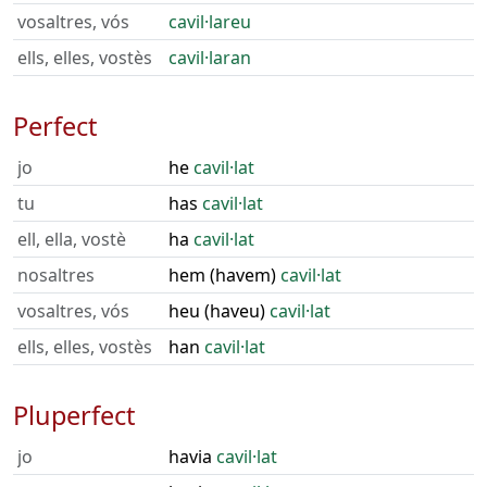
vosaltres, vós
cavil·lareu
ells, elles, vostès
cavil·laran
Perfect
jo
he
cavil·lat
tu
has
cavil·lat
ell, ella, vostè
ha
cavil·lat
nosaltres
hem (havem)
cavil·lat
vosaltres, vós
heu (haveu)
cavil·lat
ells, elles, vostès
han
cavil·lat
Pluperfect
jo
havia
cavil·lat