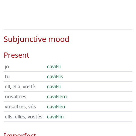
Subjunctive mood
Present
jo
cavil·li
tu
cavil·lis
ell, ella, vostè
cavil·li
nosaltres
cavil·lem
vosaltres, vós
cavil·leu
ells, elles, vostès
cavil·lin
Imperfect