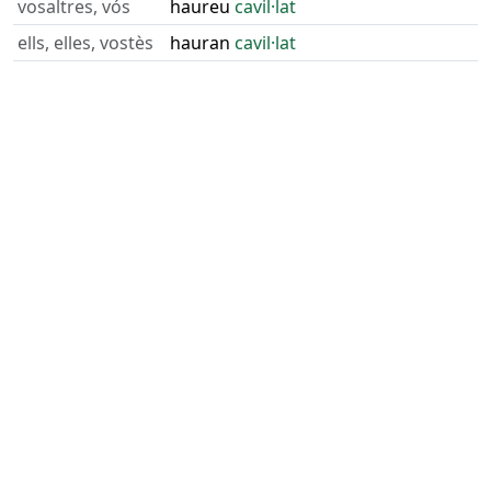
vosaltres, vós
haureu
cavil·lat
ells, elles, vostès
hauran
cavil·lat