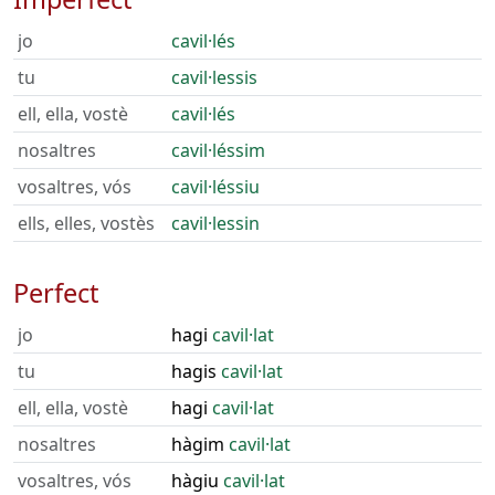
jo
cavil·lés
tu
cavil·lessis
ell, ella, vostè
cavil·lés
nosaltres
cavil·léssim
vosaltres, vós
cavil·léssiu
ells, elles, vostès
cavil·lessin
Perfect
jo
hagi
cavil·lat
tu
hagis
cavil·lat
ell, ella, vostè
hagi
cavil·lat
nosaltres
hàgim
cavil·lat
vosaltres, vós
hàgiu
cavil·lat