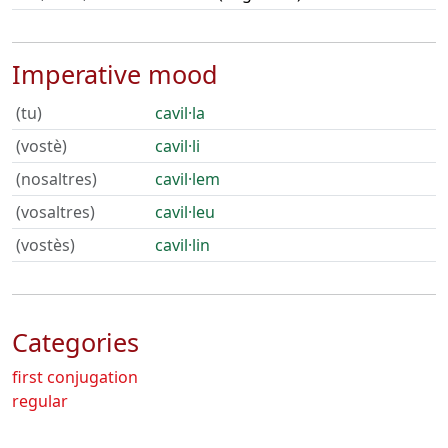
Imperative mood
(tu)
cavil·la
(vostè)
cavil·li
(nosaltres)
cavil·lem
(vosaltres)
cavil·leu
(vostès)
cavil·lin
Categories
first conjugation
regular