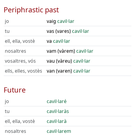
Periphrastic past
jo
vaig
cavil·lar
tu
vas (vares)
cavil·lar
ell, ella, vostè
va
cavil·lar
nosaltres
vam (vàrem)
cavil·lar
vosaltres, vós
vau (vàreu)
cavil·lar
ells, elles, vostès
van (varen)
cavil·lar
Future
jo
cavil·laré
tu
cavil·laràs
ell, ella, vostè
cavil·larà
nosaltres
cavil·larem