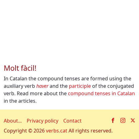
Molt fàcil!
In Catalan the compound tenses are formed using the
auxiliary verb
haver
and the
participle
of the conjugated
verb. Read more about the
compound tenses in Catalan
in the articles.
Facebook
Insta
X
About...
Privacy policy
Contact
Copyright © 2026
verbs.cat
All rights reserved.