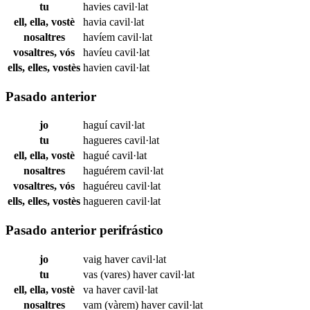
tu
havies
cavil·lat
ell, ella, vostè
havia
cavil·lat
nosaltres
havíem
cavil·lat
vosaltres, vós
havíeu
cavil·lat
ells, elles, vostès
havien
cavil·lat
Pasado anterior
jo
haguí
cavil·lat
tu
hagueres
cavil·lat
ell, ella, vostè
hagué
cavil·lat
nosaltres
haguérem
cavil·lat
vosaltres, vós
haguéreu
cavil·lat
ells, elles, vostès
hagueren
cavil·lat
Pasado anterior perifrástico
jo
vaig haver
cavil·lat
tu
vas (vares) haver
cavil·lat
ell, ella, vostè
va haver
cavil·lat
nosaltres
vam (vàrem) haver
cavil·lat