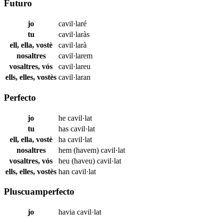
Futuro
jo
cavil·laré
tu
cavil·laràs
ell, ella, vostè
cavil·larà
nosaltres
cavil·larem
vosaltres, vós
cavil·lareu
ells, elles, vostès
cavil·laran
Perfecto
jo
he
cavil·lat
tu
has
cavil·lat
ell, ella, vostè
ha
cavil·lat
nosaltres
hem (havem)
cavil·lat
vosaltres, vós
heu (haveu)
cavil·lat
ells, elles, vostès
han
cavil·lat
Pluscuamperfecto
jo
havia
cavil·lat