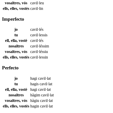
vosaltres, vós
cavil·leu
ells, elles, vostès
cavil·lin
Imperfecto
jo
cavil·lés
tu
cavil·lessis
ell, ella, vostè
cavil·lés
nosaltres
cavil·léssim
vosaltres, vós
cavil·léssiu
ells, elles, vostès
cavil·lessin
Perfecto
jo
hagi
cavil·lat
tu
hagis
cavil·lat
ell, ella, vostè
hagi
cavil·lat
nosaltres
hàgim
cavil·lat
vosaltres, vós
hàgiu
cavil·lat
ells, elles, vostès
hagin
cavil·lat