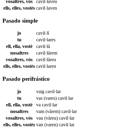
vosaltres, vós
cavil·làveu
ells, elles, vostès
cavil·laven
Pasado simple
jo
cavil·lí
tu
cavil·lares
ell, ella, vostè
cavil·là
nosaltres
cavil·làrem
vosaltres, vós
cavil·làreu
ells, elles, vostès
cavil·laren
Pasado perifrástico
jo
vaig
cavil·lar
tu
vas (vares)
cavil·lar
ell, ella, vostè
va
cavil·lar
nosaltres
vam (vàrem)
cavil·lar
vosaltres, vós
vau (vàreu)
cavil·lar
ells, elles, vostès
van (varen)
cavil·lar