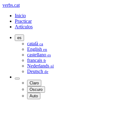
verbs.cat
Inicio
Practicar
Artículos
es
català
ca
English
en
castellano
es
français
fr
Nederlands
nl
Deutsch
de
Claro
Oscuro
Auto