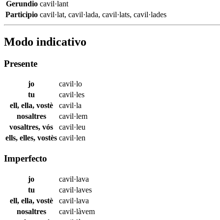
Gerundio
cavil·lant
Participio
cavil·lat
,
cavil·lada
,
cavil·lats
,
cavil·lades
Modo indicativo
Presente
jo
cavil·lo
tu
cavil·les
ell, ella, vostè
cavil·la
nosaltres
cavil·lem
vosaltres, vós
cavil·leu
ells, elles, vostès
cavil·len
Imperfecto
jo
cavil·lava
tu
cavil·laves
ell, ella, vostè
cavil·lava
nosaltres
cavil·làvem