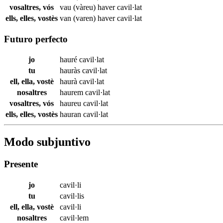
vosaltres, vós
vau (vàreu) haver
cavil·lat
ells, elles, vostès
van (varen) haver
cavil·lat
Futuro perfecto
jo
hauré
cavil·lat
tu
hauràs
cavil·lat
ell, ella, vostè
haurà
cavil·lat
nosaltres
haurem
cavil·lat
vosaltres, vós
haureu
cavil·lat
ells, elles, vostès
hauran
cavil·lat
Modo subjuntivo
Presente
jo
cavil·li
tu
cavil·lis
ell, ella, vostè
cavil·li
nosaltres
cavil·lem