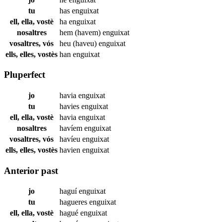
tu
has
enguixat
ell, ella, vostè
ha
enguixat
nosaltres
hem (havem)
enguixat
vosaltres, vós
heu (haveu)
enguixat
ells, elles, vostès
han
enguixat
Pluperfect
jo
havia
enguixat
tu
havies
enguixat
ell, ella, vostè
havia
enguixat
nosaltres
havíem
enguixat
vosaltres, vós
havíeu
enguixat
ells, elles, vostès
havien
enguixat
Anterior past
jo
haguí
enguixat
tu
hagueres
enguixat
ell, ella, vostè
hagué
enguixat