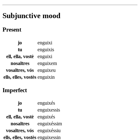
Subjunctive mood
Present
jo
enguixi
tu
enguixis
ell, ella, vostè
enguixi
nosaltres
enguixem
vosaltres, vós
enguixeu
ells, elles, vostès
enguixin
Imperfect
jo
enguixés
tu
enguixessis
ell, ella, vostè
enguixés
nosaltres
enguixéssim
vosaltres, vós
enguixéssiu
ells, elles, vostès
enguixessin