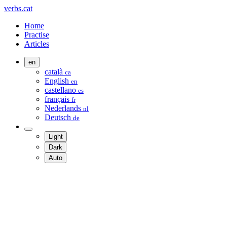
verbs.cat
Home
Practise
Articles
en
català
ca
English
en
castellano
es
français
fr
Nederlands
nl
Deutsch
de
Light
Dark
Auto