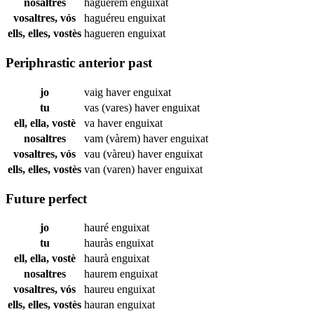
nosaltres
haguérem
enguixat
vosaltres, vós
haguéreu
enguixat
ells, elles, vostès
hagueren
enguixat
Periphrastic anterior past
jo
vaig haver
enguixat
tu
vas (vares) haver
enguixat
ell, ella, vostè
va haver
enguixat
nosaltres
vam (vàrem) haver
enguixat
vosaltres, vós
vau (vàreu) haver
enguixat
ells, elles, vostès
van (varen) haver
enguixat
Future perfect
jo
hauré
enguixat
tu
hauràs
enguixat
ell, ella, vostè
haurà
enguixat
nosaltres
haurem
enguixat
vosaltres, vós
haureu
enguixat
ells, elles, vostès
hauran
enguixat