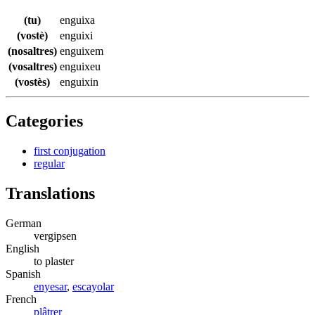
(tu)
enguixa
(vostè)
enguixi
(nosaltres)
enguixem
(vosaltres)
enguixeu
(vostès)
enguixin
Categories
first conjugation
regular
Translations
German
vergipsen
English
to plaster
Spanish
enyesar
,
escayolar
French
plâtrer