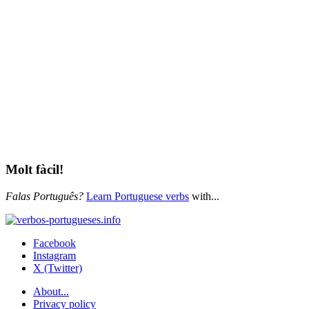
Molt fàcil!
Falas Português?
Learn Portuguese verbs
with...
Facebook
Instagram
X (Twitter)
About...
Privacy policy