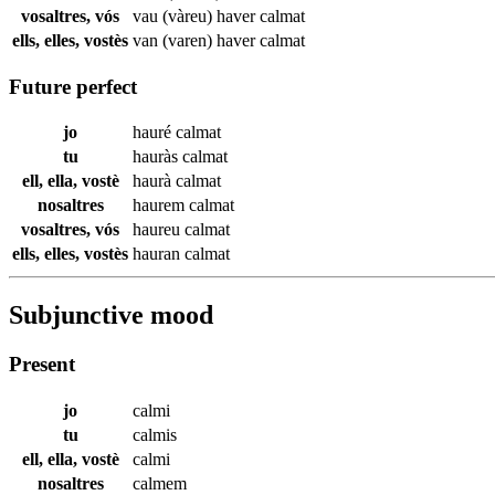
vosaltres, vós
vau (vàreu) haver
calmat
ells, elles, vostès
van (varen) haver
calmat
Future perfect
jo
hauré
calmat
tu
hauràs
calmat
ell, ella, vostè
haurà
calmat
nosaltres
haurem
calmat
vosaltres, vós
haureu
calmat
ells, elles, vostès
hauran
calmat
Subjunctive mood
Present
jo
calmi
tu
calmis
ell, ella, vostè
calmi
nosaltres
calmem