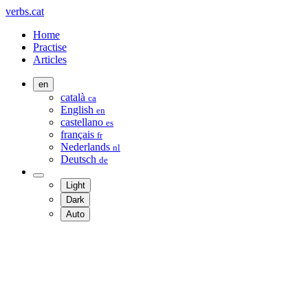
verbs.cat
Home
Practise
Articles
en
català
ca
English
en
castellano
es
français
fr
Nederlands
nl
Deutsch
de
Light
Dark
Auto