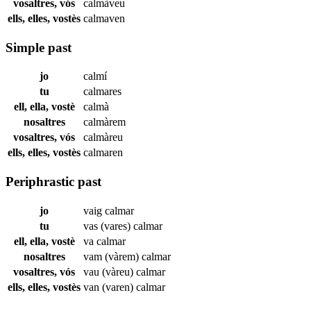
vosaltres, vós
calmàveu
ells, elles, vostès
calmaven
Simple past
jo
calmí
tu
calmares
ell, ella, vostè
calmà
nosaltres
calmàrem
vosaltres, vós
calmàreu
ells, elles, vostès
calmaren
Periphrastic past
jo
vaig
calmar
tu
vas (vares)
calmar
ell, ella, vostè
va
calmar
nosaltres
vam (vàrem)
calmar
vosaltres, vós
vau (vàreu)
calmar
ells, elles, vostès
van (varen)
calmar