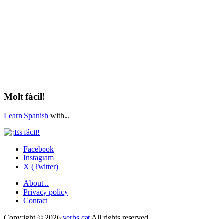
Molt fàcil!
Learn Spanish
with...
Facebook
Instagram
X (Twitter)
About...
Privacy policy
Contact
Copyright © 2026
verbs.cat
All rights reserved.