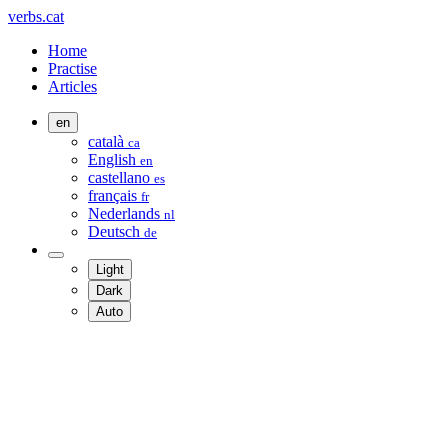
verbs.cat
Home
Practise
Articles
en
català
ca
English
en
castellano
es
français
fr
Nederlands
nl
Deutsch
de
Light
Dark
Auto