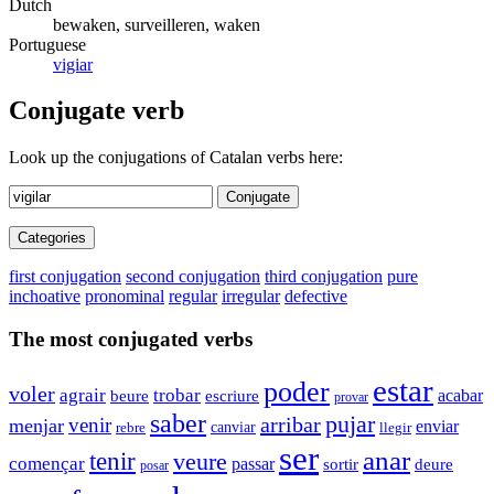
Dutch
bewaken, surveilleren, waken
Portuguese
vigiar
Conjugate verb
Look up the conjugations of Catalan verbs here:
Conjugate
Categories
first conjugation
second conjugation
third conjugation
pure
inchoative
pronominal
regular
irregular
defective
The most conjugated verbs
estar
poder
voler
agrair
trobar
acabar
beure
escriure
provar
saber
pujar
arribar
venir
menjar
enviar
rebre
canviar
llegir
ser
anar
tenir
veure
començar
passar
sortir
deure
posar