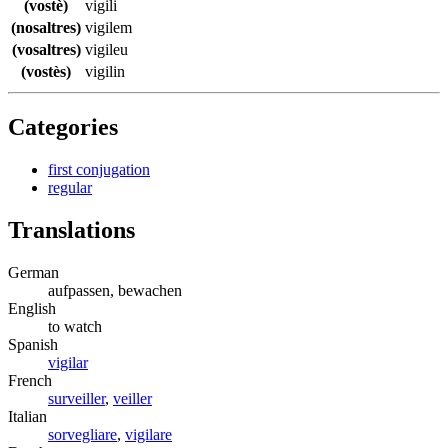
(vostè)
vigili
(nosaltres)
vigilem
(vosaltres)
vigileu
(vostès)
vigilin
Categories
first conjugation
regular
Translations
German
aufpassen, bewachen
English
to watch
Spanish
vigilar
French
surveiller
,
veiller
Italian
sorvegliare
,
vigilare