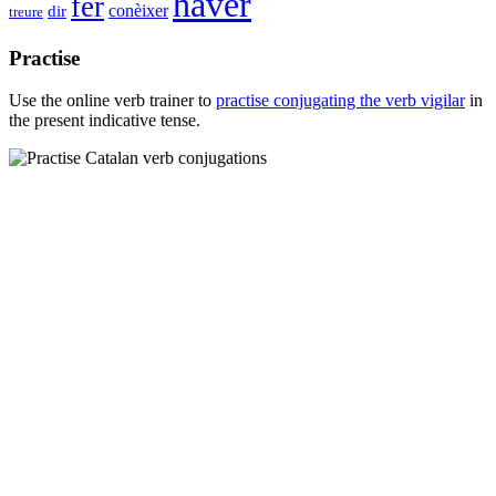
haver
fer
conèixer
dir
treure
Practise
Use the online verb trainer to
practise conjugating the verb
vigilar
in
the present indicative tense.