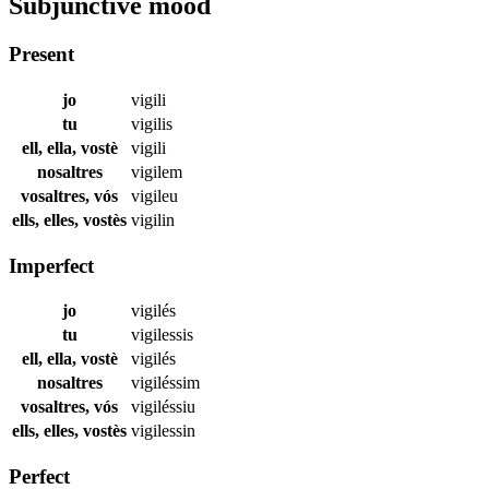
Subjunctive mood
Present
jo
vigili
tu
vigilis
ell, ella, vostè
vigili
nosaltres
vigilem
vosaltres, vós
vigileu
ells, elles, vostès
vigilin
Imperfect
jo
vigilés
tu
vigilessis
ell, ella, vostè
vigilés
nosaltres
vigiléssim
vosaltres, vós
vigiléssiu
ells, elles, vostès
vigilessin
Perfect