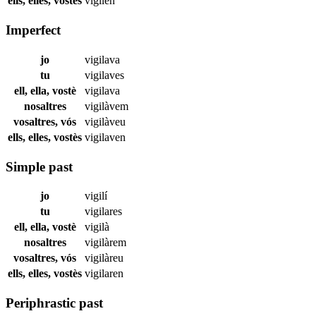
ells, elles, vostès
vigilen
Imperfect
jo
vigilava
tu
vigilaves
ell, ella, vostè
vigilava
nosaltres
vigilàvem
vosaltres, vós
vigilàveu
ells, elles, vostès
vigilaven
Simple past
jo
vigilí
tu
vigilares
ell, ella, vostè
vigilà
nosaltres
vigilàrem
vosaltres, vós
vigilàreu
ells, elles, vostès
vigilaren
Periphrastic past