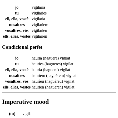
jo
vigilaria
tu
vigilaries
ell, ella, vostè
vigilaria
nosaltres
vigilaríem
vosaltres, vós
vigilaríeu
ells, elles, vostès
vigilarien
Condicional perfet
jo
hauria (haguera)
vigilat
tu
hauries (hagueres)
vigilat
ell, ella, vostè
hauria (haguera)
vigilat
nosaltres
hauríem (haguérem)
vigilat
vosaltres, vós
hauríeu (haguéreu)
vigilat
ells, elles, vostès
haurien (hagueren)
vigilat
Imperative mood
(tu)
vigila