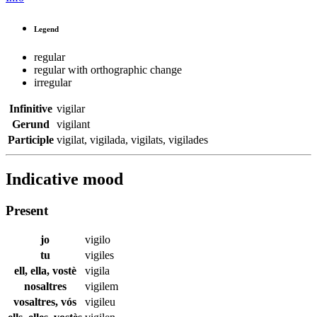
Legend
regular
regular with orthographic change
irregular
Infinitive
vigilar
Gerund
vigilant
Participle
vigilat
,
vigilada
,
vigilats
,
vigilades
Indicative mood
Present
jo
vigilo
tu
vigiles
ell, ella, vostè
vigila
nosaltres
vigilem
vosaltres, vós
vigileu